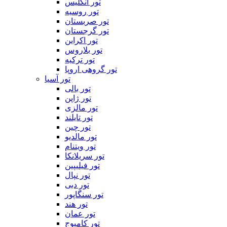
تور انگلیس
تور روسیه
تور صربستان
تور گرجستان
تور اکراین
تور بلاروس
تور ترکیه
تور گروهی اروپا
تور آسیا
تور بالی
تور ژاپن
تور مالزی
تور تایلند
تور چین
تور مالدیو
تور ویتنام
تور سریلانکا
تور فیلیپین
تور نپال
تور دبی
تور سنگاپور
تور هند
تور عمان
تور کامبوج