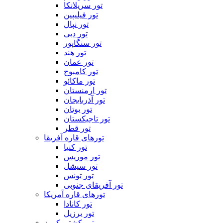
تور سریلانکا
تور فیلیپین
تور نپال
تور دبی
تور سنگاپور
تور هند
تور عمان
تور کامبوج
تور ماکائو
تور ارمنستان
تور آذربایجان
تور بوتان
تور تاجیکستان
تور قطر
تورهای قاره آفریقا
تور کنیا
تور موریس
تور سیشل
تور تونس
تور آفریقای جنوبی
تورهای قاره آمریکا
تور کانادا
تور برزیل
تور کشتی کروز