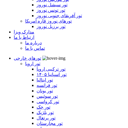
تور سیشل نوروز
تور تونس نوروز
تور آفریقای جنوبی نوروز
تورهای نوروز قاره آمریکا
تور برزیل نوروز
مدارک ویزا
ارتباط با ما
درباره ما
تماس با ما
تورهای خارجی
تور اروپا
تور ترکیبی اروپا
تور اسپانیا ۱۴۰۵
تور ایتالیا
تور فرانسه
تور یونان
تور سوئیس
تور کرواسی
تور چک
تور بلژیک
تور پرتغال
تور مجارستان