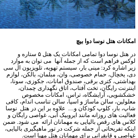
امکانات هتل نوسا دوا بیچ
در هتل نوسا دوا تمامی امکانات یک هتل ۵ ستاره و
لوکس فراهم است که از جمله آنها می توان به موارد
زیر اشاره کرد:
مینی بار، سیستم تهویه، تلویزیون ال سی
دی، یخچال، حمام خصوصی، وان، مبلمان، بالکن، لوازم
بهداشتی، کتری برقی، صندوق امانات، جکوزی، سونا،
اینترنت رایگان، تخت آفتاب، اتاق نگهداری چمدان،
خشکشویی، آرایشگاه، تراس، امکانات مخصوص
معلولین، سالن ماساژ و اسپا، سالن تناسب اندام، کافی
شاپ، بار، کلوپ کودکان و…
علاوه بر این در هتل نوسا
فعالیت های روزانه مانند ایروبیک آبی، غواصی رایگان و
کلاس های رقص بالیایی به مهمانان ارائه می شود. ضمن
اینکه تفریحاتی از جمله شرکت در تور ماهیگیری بالیایی،
غواصی و قایقرانی برای مهمانان هتل مهیا است.