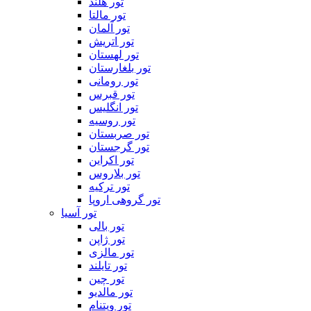
تور هلند
تور مالتا
تور آلمان
تور اتریش
تور لهستان
تور بلغارستان
تور رومانی
تور قبرس
تور انگلیس
تور روسیه
تور صربستان
تور گرجستان
تور اکراین
تور بلاروس
تور ترکیه
تور گروهی اروپا
تور آسیا
تور بالی
تور ژاپن
تور مالزی
تور تایلند
تور چین
تور مالدیو
تور ویتنام