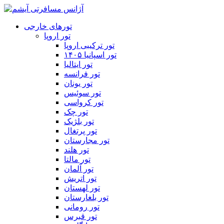
تورهای خارجی
تور اروپا
تور ترکیبی اروپا
تور اسپانیا ۱۴۰۵
تور ایتالیا
تور فرانسه
تور یونان
تور سوئیس
تور کرواسی
تور چک
تور بلژیک
تور پرتغال
تور مجارستان
تور هلند
تور مالتا
تور آلمان
تور اتریش
تور لهستان
تور بلغارستان
تور رومانی
تور قبرس