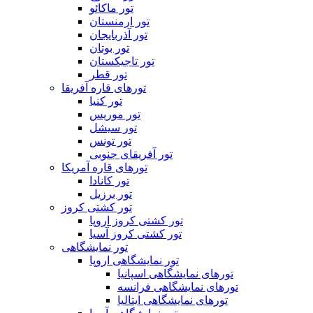
تور ماکائو
تور ارمنستان
تور آذربایجان
تور بوتان
تور تاجیکستان
تور قطر
تورهای قاره آفریقا
تور کنیا
تور موریس
تور سیشل
تور تونس
تور آفریقای جنوبی
تورهای قاره آمریکا
تور کانادا
تور برزیل
تور کشتی کروز
تور کشتی کروز اروپا
تور کشتی کروز آسیا
تور نمایشگاهی
تور نمایشگاهی اروپا
تورهای نمایشگاهی اسپانیا
تورهای نمایشگاهی فرانسه
تورهای نمایشگاهی ایتالیا