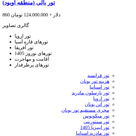
تور بالی (منطقه اوبود)
860 دلار + 124.000.000 تومان
گالری تصاویر
تور اروپا
تورهای قاره آسیا
تور آفریقا
تورهای نوروز 1405
اقامت و مهاجرت
تورهای پرطرفدار
تور فرانسه
هزینه تور یونان
تور اسپانیا
تور بارسلون مادرید
تور اروپا
تور آتن یونان
مجری مستقیم تور یونان
تور میکونوس
تور سنتورینی
تور ایبیزیا 1405
تور مادرید اسپانیا