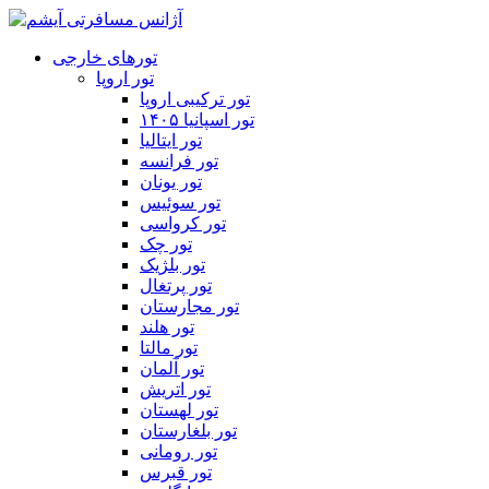
تورهای خارجی
تور اروپا
تور ترکیبی اروپا
تور اسپانیا ۱۴۰۵
تور ایتالیا
تور فرانسه
تور یونان
تور سوئیس
تور کرواسی
تور چک
تور بلژیک
تور پرتغال
تور مجارستان
تور هلند
تور مالتا
تور آلمان
تور اتریش
تور لهستان
تور بلغارستان
تور رومانی
تور قبرس