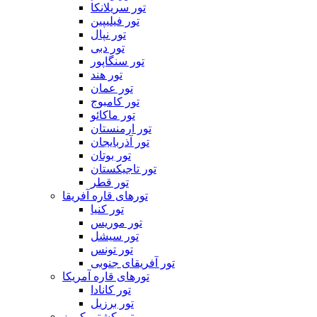
تور سریلانکا
تور فیلیپین
تور نپال
تور دبی
تور سنگاپور
تور هند
تور عمان
تور کامبوج
تور ماکائو
تور ارمنستان
تور آذربایجان
تور بوتان
تور تاجیکستان
تور قطر
تورهای قاره آفریقا
تور کنیا
تور موریس
تور سیشل
تور تونس
تور آفریقای جنوبی
تورهای قاره آمریکا
تور کانادا
تور برزیل
تور کشتی کروز