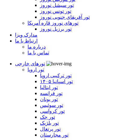
تور سیشل نوروز
تور تونس نوروز
تور آفریقای جنوبی نوروز
تورهای نوروز قاره آمریکا
تور برزیل نوروز
مدارک ویزا
ارتباط با ما
درباره ما
تماس با ما
تورهای خارجی
تور اروپا
تور ترکیبی اروپا
تور اسپانیا ۱۴۰۵
تور ایتالیا
تور فرانسه
تور یونان
تور سوئیس
تور کرواسی
تور چک
تور بلژیک
تور پرتغال
تور مجارستان