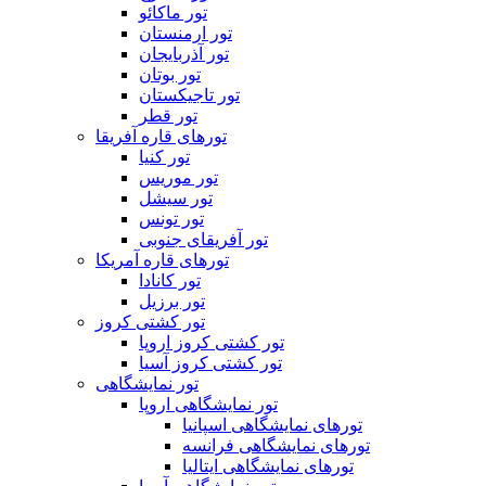
تور ماکائو
تور ارمنستان
تور آذربایجان
تور بوتان
تور تاجیکستان
تور قطر
تورهای قاره آفریقا
تور کنیا
تور موریس
تور سیشل
تور تونس
تور آفریقای جنوبی
تورهای قاره آمریکا
تور کانادا
تور برزیل
تور کشتی کروز
تور کشتی کروز اروپا
تور کشتی کروز آسیا
تور نمایشگاهی
تور نمایشگاهی اروپا
تورهای نمایشگاهی اسپانیا
تورهای نمایشگاهی فرانسه
تورهای نمایشگاهی ایتالیا