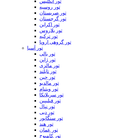
تور انگلیس
تور روسیه
تور صربستان
تور گرجستان
تور اکراین
تور بلاروس
تور ترکیه
تور گروهی اروپا
تور آسیا
تور بالی
تور ژاپن
تور مالزی
تور تایلند
تور چین
تور مالدیو
تور ویتنام
تور سریلانکا
تور فیلیپین
تور نپال
تور دبی
تور سنگاپور
تور هند
تور عمان
تور کامبوج