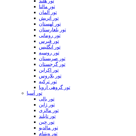
تور هلند
تور مالتا
تور آلمان
تور اتریش
تور لهستان
تور بلغارستان
تور رومانی
تور قبرس
تور انگلیس
تور روسیه
تور صربستان
تور گرجستان
تور اکراین
تور بلاروس
تور ترکیه
تور گروهی اروپا
تور آسیا
تور بالی
تور ژاپن
تور مالزی
تور تایلند
تور چین
تور مالدیو
تور ویتنام