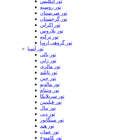
تور انگلیس
تور روسیه
تور صربستان
تور گرجستان
تور اکراین
تور بلاروس
تور ترکیه
تور گروهی اروپا
تور آسیا
تور بالی
تور ژاپن
تور مالزی
تور تایلند
تور چین
تور مالدیو
تور ویتنام
تور سریلانکا
تور فیلیپین
تور نپال
تور دبی
تور سنگاپور
تور هند
تور عمان
تور کامبوج