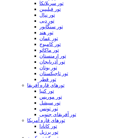
تور سریلانکا
تور فیلیپین
تور نپال
تور دبی
تور سنگاپور
تور هند
تور عمان
تور کامبوج
تور ماکائو
تور ارمنستان
تور آذربایجان
تور بوتان
تور تاجیکستان
تور قطر
تورهای قاره آفریقا
تور کنیا
تور موریس
تور سیشل
تور تونس
تور آفریقای جنوبی
تورهای قاره آمریکا
تور کانادا
تور برزیل
تور کشتی کروز