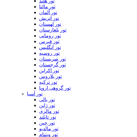
تور هلند
تور مالتا
تور آلمان
تور اتریش
تور لهستان
تور بلغارستان
تور رومانی
تور قبرس
تور انگلیس
تور روسیه
تور صربستان
تور گرجستان
تور اکراین
تور بلاروس
تور ترکیه
تور گروهی اروپا
تور آسیا
تور بالی
تور ژاپن
تور مالزی
تور تایلند
تور چین
تور مالدیو
تور ویتنام