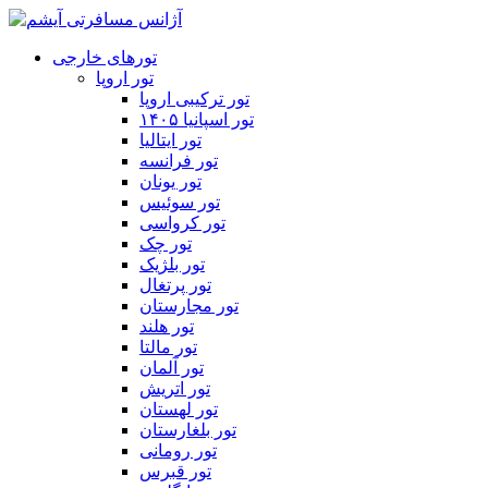
تورهای خارجی
تور اروپا
تور ترکیبی اروپا
تور اسپانیا ۱۴۰۵
تور ایتالیا
تور فرانسه
تور یونان
تور سوئیس
تور کرواسی
تور چک
تور بلژیک
تور پرتغال
تور مجارستان
تور هلند
تور مالتا
تور آلمان
تور اتریش
تور لهستان
تور بلغارستان
تور رومانی
تور قبرس