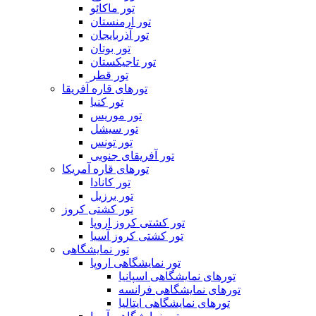
تور ماکائو
تور ارمنستان
تور آذربایجان
تور بوتان
تور تاجیکستان
تور قطر
تورهای قاره آفریقا
تور کنیا
تور موریس
تور سیشل
تور تونس
تور آفریقای جنوبی
تورهای قاره آمریکا
تور کانادا
تور برزیل
تور کشتی کروز
تور کشتی کروز اروپا
تور کشتی کروز آسیا
تور نمایشگاهی
تور نمایشگاهی اروپا
تورهای نمایشگاهی اسپانیا
تورهای نمایشگاهی فرانسه
تورهای نمایشگاهی ایتالیا