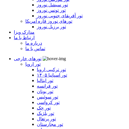
تور سیشل نوروز
تور تونس نوروز
تور آفریقای جنوبی نوروز
تورهای نوروز قاره آمریکا
تور برزیل نوروز
مدارک ویزا
ارتباط با ما
درباره ما
تماس با ما
تورهای خارجی
تور اروپا
تور ترکیبی اروپا
تور اسپانیا ۱۴۰۵
تور ایتالیا
تور فرانسه
تور یونان
تور سوئیس
تور کرواسی
تور چک
تور بلژیک
تور پرتغال
تور مجارستان