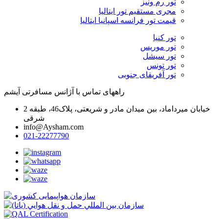
تور رم ونیز
مجری مستقیم تور ایتالیا
قیمت تور فرانسه اسپانیا ایتالیا
تور کنیا
تور موریس
تور سیشل
تور تونس
تور آفریقای جنوبی
راههای تماس با آژانس مسافرتی آیشم
خیابان میرداماد، بین میدان مادر و شریعتی، پلاک46، طبقه 2
شرقی
info@Aysham.com
021-22277790