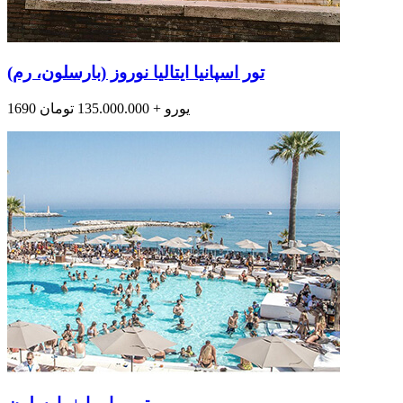
تور اسپانیا ایتالیا نوروز (بارسلون، رم)
1690 یورو + 135.000.000 تومان