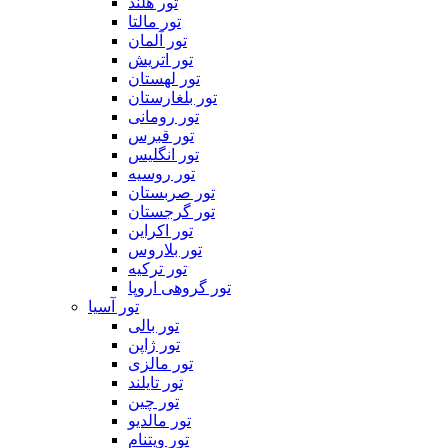
تور هلند
تور مالتا
تور آلمان
تور اتریش
تور لهستان
تور بلغارستان
تور رومانی
تور قبرس
تور انگلیس
تور روسیه
تور صربستان
تور گرجستان
تور اکراین
تور بلاروس
تور ترکیه
تور گروهی اروپا
تور آسیا
تور بالی
تور ژاپن
تور مالزی
تور تایلند
تور چین
تور مالدیو
تور ویتنام