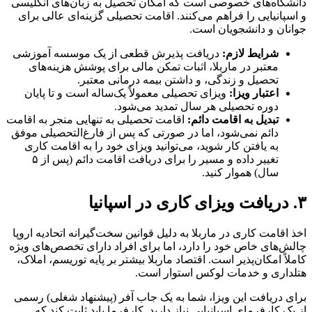
دانشگاه‌های خصوصی است که امکان تحصیل به زبان‌های انگلیسی
و اسپانیایی را فراهم می‌کنند. اقامت تحصیلی گزینه‌ای عالی برای
جوانان و دانشجویان است.
شرایط لازم:
دریافت پذیرش قطعی از یک موسسه آموزشی
معتبر در ماربلا، اثبات تمکن مالی برای پوشش هزینه‌های
تحصیل و زندگی، و داشتن بیمه درمانی معتبر.
اعتبار ویزا:
ویزای تحصیلی معمولاً یک‌ساله است و تا پایان
دوره تحصیلی هر سال تمدید می‌شود.
تبدیل به اقامت دائم:
اقامت تحصیلی به تنهایی منجر به اقامت
دائم نمی‌شود، اما در صورتی که پس از فارغ‌التحصیلی موفق
به یافتن کار شوید، می‌توانید ویزای خود را به اقامت کاری
تغییر داده و مسیر را برای دریافت اقامت دائم (پس از ۵
سال) هموار کنید.
۳. دریافت ویزای کاری در اسپانیا
اخذ اقامت کاری در ماربلا به دلیل قوانین سخت‌گیرانه اتحادیه اروپا
چالش‌های خاص خود را دارد، اما برای افراد دارای تخصص‌های ویژه
کاملاً امکان‌پذیر است. اقتصاد ماربلا بیشتر بر پایه توریسم، املاک،
هتلداری و خدمات لوکس استوار است.
برای دریافت این ویزا، شما به یک جاب آفر (پیشنهاد شغلی) رسمی
از یک کارفرمای اسپانیایی نیاز دارید. کارفرما باید ثابت کند که