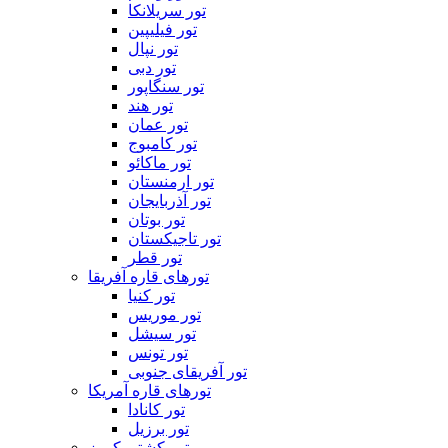
تور سریلانکا
تور فیلیپین
تور نپال
تور دبی
تور سنگاپور
تور هند
تور عمان
تور کامبوج
تور ماکائو
تور ارمنستان
تور آذربایجان
تور بوتان
تور تاجیکستان
تور قطر
تورهای قاره آفریقا
تور کنیا
تور موریس
تور سیشل
تور تونس
تور آفریقای جنوبی
تورهای قاره آمریکا
تور کانادا
تور برزیل
تور کشتی کروز