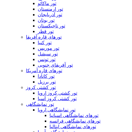
تور ماکائو
تور ارمنستان
تور آذربایجان
تور بوتان
تور تاجیکستان
تور قطر
تورهای قاره آفریقا
تور کنیا
تور موریس
تور سیشل
تور تونس
تور آفریقای جنوبی
تورهای قاره آمریکا
تور کانادا
تور برزیل
تور کشتی کروز
تور کشتی کروز اروپا
تور کشتی کروز آسیا
تور نمایشگاهی
تور نمایشگاهی اروپا
تورهای نمایشگاهی اسپانیا
تورهای نمایشگاهی فرانسه
تورهای نمایشگاهی ایتالیا