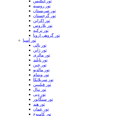
تور انگلیس
تور روسیه
تور صربستان
تور گرجستان
تور اکراین
تور بلاروس
تور ترکیه
تور گروهی اروپا
تور آسیا
تور بالی
تور ژاپن
تور مالزی
تور تایلند
تور چین
تور مالدیو
تور ویتنام
تور سریلانکا
تور فیلیپین
تور نپال
تور دبی
تور سنگاپور
تور هند
تور عمان
تور کامبوج