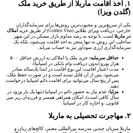
۱. اخذ اقامت ماربلا از طریق خرید ملک
(گلدن ویزا)
یکی از سریع‌ترین و محبوب‌ترین روش‌ها برای سرمایه‌گذاران
خارجی، دریافت ویزای طلایی (Golden Visa) از طریق خرید
املاک
در ماربلا
است. با توجه به رشد مداوم بازار مسکن در این شهر
ساحلی، این روش نه تنها منجر به اخذ اقامت می‌شود، بلکه یک
سرمایه‌گذاری ارزی سودآور نیز به حساب می‌آید.
حداقل سرمایه:
خرید ملک یا املاکی به ارزش حداقل ۵۰۰
هزار یورو (بدون دریافت وام بانکی در اسپانیا).
مدت اعتبار اقامت: این نوع اقامت در ابتدا یک‌ساله صادر
می‌شود. پس از آن قابل تمدید است و در صورت حفظ ملک،
پس از پنج سال می‌توانید برای اقامت دائم اسپانیا درخواست
دهید.
مزایا:
عدم نیاز به حضور دائم در اسپانیا (تنها یک بار ورود در
سال کافی است)، امکان همراهی همسر و فرزندان زیر سن
قانونی، و اجازه کار در اسپانیا.
۲. مهاجرت تحصیلی به ماربلا
ماربلا میزبان چندین مدرسه بین‌المللی معتبر، کالج‌های زبان و