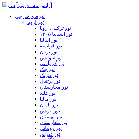
تورهای خارجی
تور اروپا
تور ترکیبی اروپا
تور اسپانیا ۱۴۰۵
تور ایتالیا
تور فرانسه
تور یونان
تور سوئیس
تور کرواسی
تور چک
تور بلژیک
تور پرتغال
تور مجارستان
تور هلند
تور مالتا
تور آلمان
تور اتریش
تور لهستان
تور بلغارستان
تور رومانی
تور قبرس