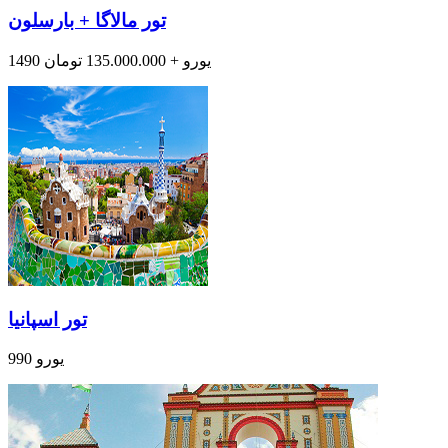
تور مالاگا + بارسلون
1490 یورو + 135.000.000 تومان
تور اسپانیا
990 یورو