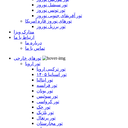
تور سیشل نوروز
تور تونس نوروز
تور آفریقای جنوبی نوروز
تورهای نوروز قاره آمریکا
تور برزیل نوروز
مدارک ویزا
ارتباط با ما
درباره ما
تماس با ما
تورهای خارجی
تور اروپا
تور ترکیبی اروپا
تور اسپانیا ۱۴۰۵
تور ایتالیا
تور فرانسه
تور یونان
تور سوئیس
تور کرواسی
تور چک
تور بلژیک
تور پرتغال
تور مجارستان