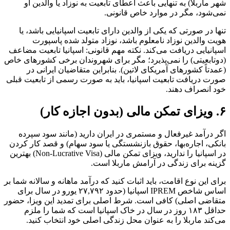
شهر ماربلا) به تنهایی باعث اعطای تابعیت به نوزاد یا والدین او
نمی‌شود، مگر در موارد خاص قانونی.
تنها در صورتی که یکی از والدین دارای تابعیت اسپانیایی باشد، یا
هویت والدین نوزاد نامعلوم باشد، نوزاد متولد شده پاسپورت
اسپانیایی دریافت می‌کند. نکته مهم قانونی: اسپانیا تابعیت مضاعف
(دوتابعیتی) را نمی‌پذیرد؛ مگر برای شهروندان برخی کشورهای خاص
(عمدتاً کشورهای آمریکای لاتین). بنابراین متقاضیان ایرانی در
صورت دریافت تابعیت اسپانیا، باید به صورت رسمی از تابعیت قبلی
خود انصراف دهند.
۶. ویزای تمکن مالی (بدون اجازه کار)
اگر درآمد غیرفعال و مستمری در ایران دارید (مانند سود سپرده
بانکی، اجاره‌بها، حقوق بازنشستگی یا سود سهام) و قصد کار کردن
در اسپانیا را ندارید، ویزای تمکن مالی (Non-Lucrative Visa) بهترین
گزینه برای زندگی در آرامش ماربلا است.
برای این نوع اقامت، باید اثبات کنید که درآمد ماهانه و سالانه شما بر
اساس شاخص IPREM اسپانیا (حدود ۲۷,۷۹۲ یورو در سال برای
متقاضی اصلی) کافی است. شرط اصلی برای تمدید این ویزا، حضور
حداقل ۱۸۳ روز در سال در خاک اسپانیا است که شما را ملزم
می‌کند ماربلا را به عنوان محل زندگی اصلی خود انتخاب کنید.