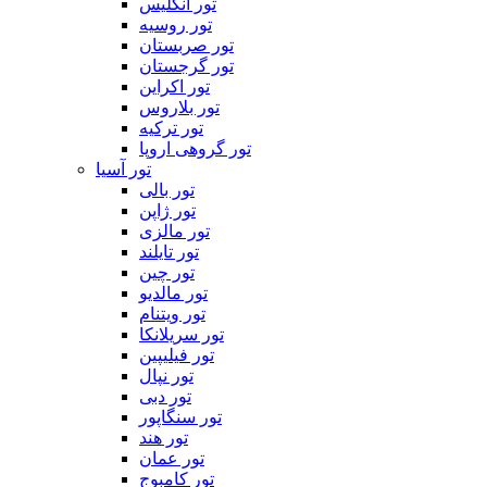
تور انگلیس
تور روسیه
تور صربستان
تور گرجستان
تور اکراین
تور بلاروس
تور ترکیه
تور گروهی اروپا
تور آسیا
تور بالی
تور ژاپن
تور مالزی
تور تایلند
تور چین
تور مالدیو
تور ویتنام
تور سریلانکا
تور فیلیپین
تور نپال
تور دبی
تور سنگاپور
تور هند
تور عمان
تور کامبوج