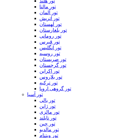
تور هلند
تور مالتا
تور آلمان
تور اتریش
تور لهستان
تور بلغارستان
تور رومانی
تور قبرس
تور انگلیس
تور روسیه
تور صربستان
تور گرجستان
تور اکراین
تور بلاروس
تور ترکیه
تور گروهی اروپا
تور آسیا
تور بالی
تور ژاپن
تور مالزی
تور تایلند
تور چین
تور مالدیو
تور ویتنام