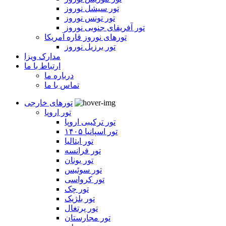
تور سیشل نوروز
تور تونس نوروز
تور آفریقای جنوبی نوروز
تورهای نوروز قاره آمریکا
تور برزیل نوروز
مدارک ویزا
ارتباط با ما
درباره ما
تماس با ما
تورهای خارجی
تور اروپا
تور ترکیبی اروپا
تور اسپانیا ۱۴۰۵
تور ایتالیا
تور فرانسه
تور یونان
تور سوئیس
تور کرواسی
تور چک
تور بلژیک
تور پرتغال
تور مجارستان