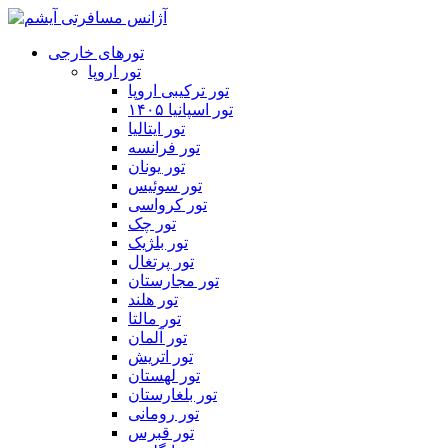
تورهای خارجی
تور اروپا
تور ترکیبی اروپا
تور اسپانیا ۱۴۰۵
تور ایتالیا
تور فرانسه
تور یونان
تور سوئیس
تور کرواسی
تور چک
تور بلژیک
تور پرتغال
تور مجارستان
تور هلند
تور مالتا
تور آلمان
تور اتریش
تور لهستان
تور بلغارستان
تور رومانی
تور قبرس