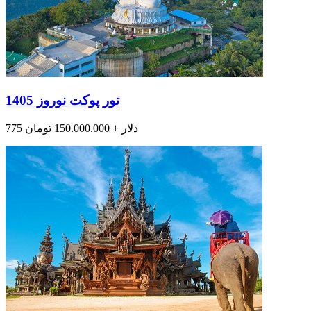
تور پوکت نوروز 1405
775 دلار + 150.000.000 تومان