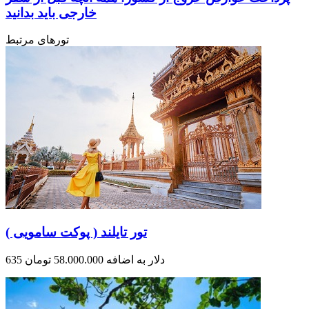
خارجی باید بدانید
تورهای مرتبط
تور تایلند ( پوکت سامویی )
635 دلار به اضافه 58.000.000 تومان