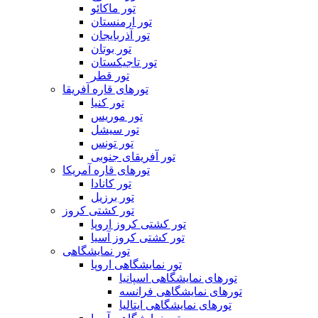
تور ماکائو
تور ارمنستان
تور آذربایجان
تور بوتان
تور تاجیکستان
تور قطر
تورهای قاره آفریقا
تور کنیا
تور موریس
تور سیشل
تور تونس
تور آفریقای جنوبی
تورهای قاره آمریکا
تور کانادا
تور برزیل
تور کشتی کروز
تور کشتی کروز اروپا
تور کشتی کروز آسیا
تور نمایشگاهی
تور نمایشگاهی اروپا
تورهای نمایشگاهی اسپانیا
تورهای نمایشگاهی فرانسه
تورهای نمایشگاهی ایتالیا