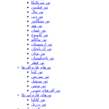
تور سریلانکا
تور فیلیپین
تور نپال
تور دبی
تور سنگاپور
تور هند
تور عمان
تور کامبوج
تور ماکائو
تور ارمنستان
تور آذربایجان
تور بوتان
تور تاجیکستان
تور قطر
تورهای قاره آفریقا
تور کنیا
تور موریس
تور سیشل
تور تونس
تور آفریقای جنوبی
تورهای قاره آمریکا
تور کانادا
تور برزیل
تور کشتی کروز