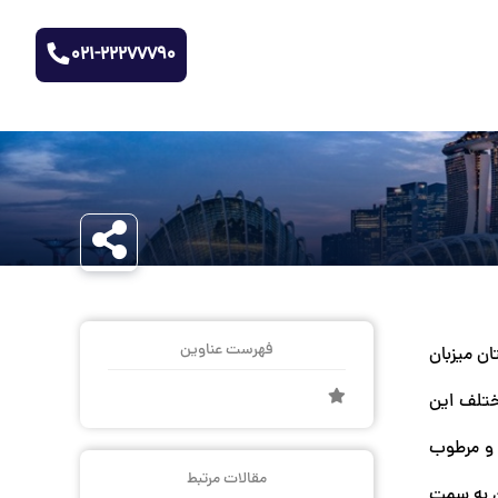
021-22277790
فهرست عناوین
ن میزبان
ختلف این
 و مرطوب
مقالات مرتبط
گردشگران به سمت