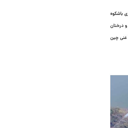
ی باشکوه
 و درختان
گ غنی چین