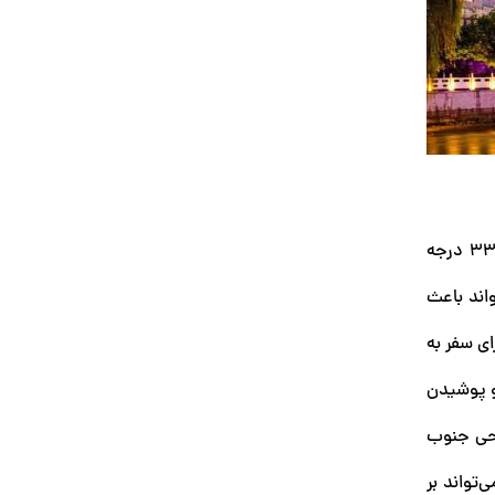
تابستان در چین که از ژوئن تا آگوست ادامه دارد، با آب و هوایی گرم و متغیر همراه است. در این فصل، دما معمولاً بین 25 تا 33 درجه
واند باعث
ای سفر به
 و پوشیدن
احی جنوب
‌تواند بر