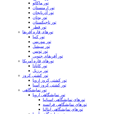
تور ماکائو
تور ارمنستان
تور آذربایجان
تور بوتان
تور تاجیکستان
تور قطر
تورهای قاره آفریقا
تور کنیا
تور موریس
تور سیشل
تور تونس
تور آفریقای جنوبی
تورهای قاره آمریکا
تور کانادا
تور برزیل
تور کشتی کروز
تور کشتی کروز اروپا
تور کشتی کروز آسیا
تور نمایشگاهی
تور نمایشگاهی اروپا
تورهای نمایشگاهی اسپانیا
تورهای نمایشگاهی فرانسه
تورهای نمایشگاهی ایتالیا