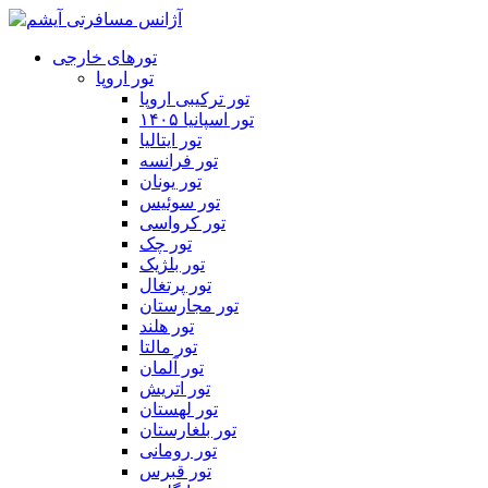
تورهای خارجی
تور اروپا
تور ترکیبی اروپا
تور اسپانیا ۱۴۰۵
تور ایتالیا
تور فرانسه
تور یونان
تور سوئیس
تور کرواسی
تور چک
تور بلژیک
تور پرتغال
تور مجارستان
تور هلند
تور مالتا
تور آلمان
تور اتریش
تور لهستان
تور بلغارستان
تور رومانی
تور قبرس