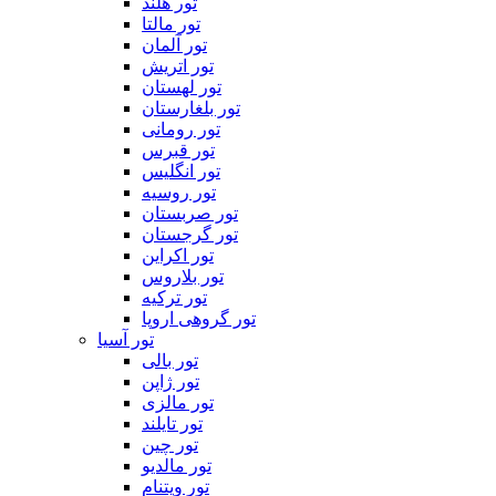
تور هلند
تور مالتا
تور آلمان
تور اتریش
تور لهستان
تور بلغارستان
تور رومانی
تور قبرس
تور انگلیس
تور روسیه
تور صربستان
تور گرجستان
تور اکراین
تور بلاروس
تور ترکیه
تور گروهی اروپا
تور آسیا
تور بالی
تور ژاپن
تور مالزی
تور تایلند
تور چین
تور مالدیو
تور ویتنام