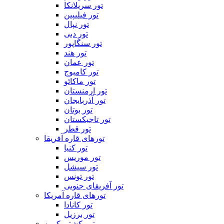
تور سریلانکا
تور فیلیپین
تور نپال
تور دبی
تور سنگاپور
تور هند
تور عمان
تور کامبوج
تور ماکائو
تور ارمنستان
تور آذربایجان
تور بوتان
تور تاجیکستان
تور قطر
تورهای قاره آفریقا
تور کنیا
تور موریس
تور سیشل
تور تونس
تور آفریقای جنوبی
تورهای قاره آمریکا
تور کانادا
تور برزیل
تور کشتی کروز