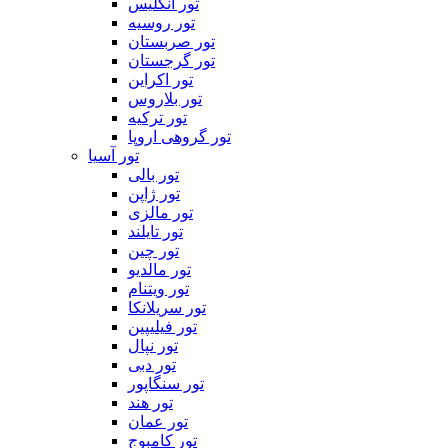
تور انگلیس
تور روسیه
تور صربستان
تور گرجستان
تور اکراین
تور بلاروس
تور ترکیه
تور گروهی اروپا
تور آسیا
تور بالی
تور ژاپن
تور مالزی
تور تایلند
تور چین
تور مالدیو
تور ویتنام
تور سریلانکا
تور فیلیپین
تور نپال
تور دبی
تور سنگاپور
تور هند
تور عمان
تور کامبوج