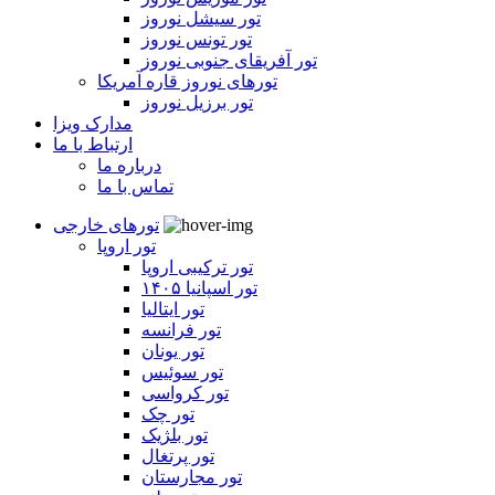
تور سیشل نوروز
تور تونس نوروز
تور آفریقای جنوبی نوروز
تورهای نوروز قاره آمریکا
تور برزیل نوروز
مدارک ویزا
ارتباط با ما
درباره ما
تماس با ما
تورهای خارجی
تور اروپا
تور ترکیبی اروپا
تور اسپانیا ۱۴۰۵
تور ایتالیا
تور فرانسه
تور یونان
تور سوئیس
تور کرواسی
تور چک
تور بلژیک
تور پرتغال
تور مجارستان