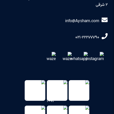
2 شرقی
info@Aysham.com
021-22277790