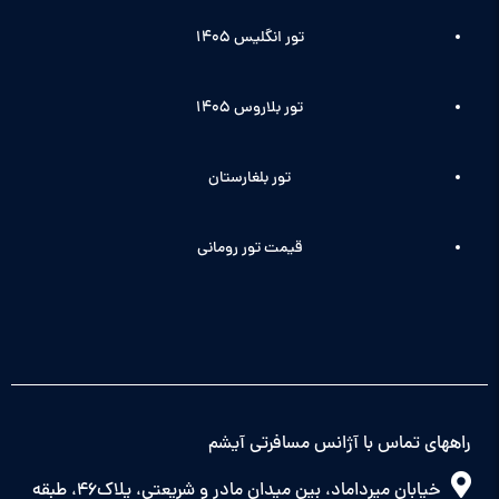
تور انگلیس ۱۴۰5
تور بلاروس 1405
تور بلغارستان
قیمت تور رومانی
راههای تماس با آژانس مسافرتی آیشم
خیابان میرداماد، بین میدان مادر و شریعتی، پلاک46، طبقه