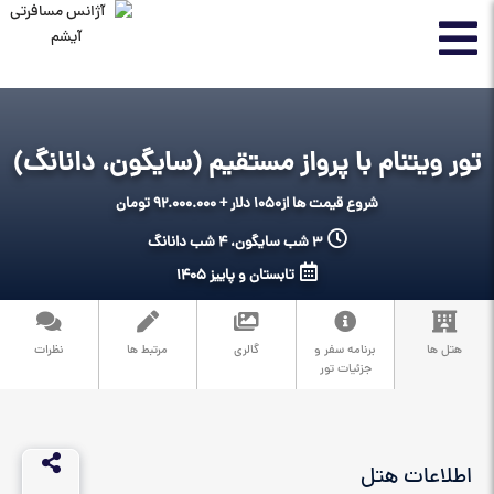
تور ویتنام با پرواز مستقیم (سایگون، دانانگ)
شروع قیمت ها از
1050 دلار + 92.000.000 تومان
3 شب سایگون، 4 شب دانانگ
تابستان و پاییز 1405
هتل ها
برنامه سفر و
گالری
مرتبط ها
نظرات
جزئیات تور
اطلاعات هتل