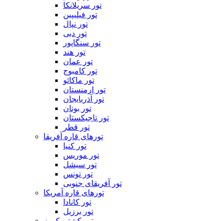
تور سریلانکا
تور فیلیپین
تور نپال
تور دبی
تور سنگاپور
تور هند
تور عمان
تور کامبوج
تور ماکائو
تور ارمنستان
تور آذربایجان
تور بوتان
تور تاجیکستان
تور قطر
تورهای قاره آفریقا
تور کنیا
تور موریس
تور سیشل
تور تونس
تور آفریقای جنوبی
تورهای قاره آمریکا
تور کانادا
تور برزیل
تور کشتی کروز