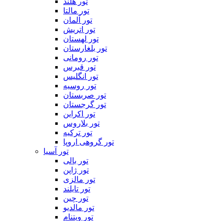
تور هلند
تور مالتا
تور آلمان
تور اتریش
تور لهستان
تور بلغارستان
تور رومانی
تور قبرس
تور انگلیس
تور روسیه
تور صربستان
تور گرجستان
تور اکراین
تور بلاروس
تور ترکیه
تور گروهی اروپا
تور آسیا
تور بالی
تور ژاپن
تور مالزی
تور تایلند
تور چین
تور مالدیو
تور ویتنام