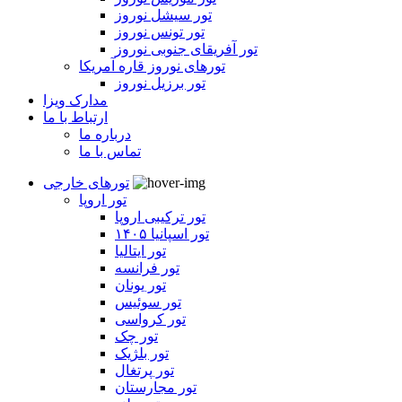
تور سیشل نوروز
تور تونس نوروز
تور آفریقای جنوبی نوروز
تورهای نوروز قاره آمریکا
تور برزیل نوروز
مدارک ویزا
ارتباط با ما
درباره ما
تماس با ما
تورهای خارجی
تور اروپا
تور ترکیبی اروپا
تور اسپانیا ۱۴۰۵
تور ایتالیا
تور فرانسه
تور یونان
تور سوئیس
تور کرواسی
تور چک
تور بلژیک
تور پرتغال
تور مجارستان