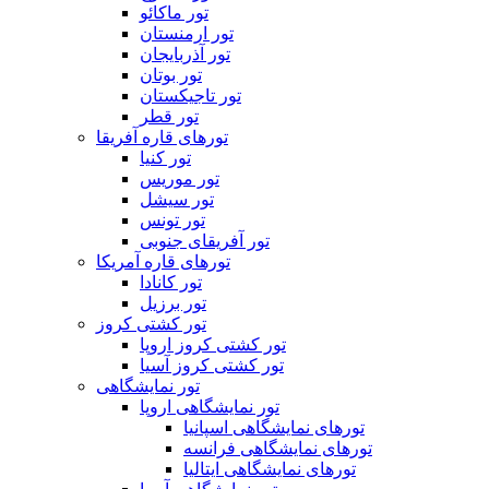
تور ماکائو
تور ارمنستان
تور آذربایجان
تور بوتان
تور تاجیکستان
تور قطر
تورهای قاره آفریقا
تور کنیا
تور موریس
تور سیشل
تور تونس
تور آفریقای جنوبی
تورهای قاره آمریکا
تور کانادا
تور برزیل
تور کشتی کروز
تور کشتی کروز اروپا
تور کشتی کروز آسیا
تور نمایشگاهی
تور نمایشگاهی اروپا
تورهای نمایشگاهی اسپانیا
تورهای نمایشگاهی فرانسه
تورهای نمایشگاهی ایتالیا