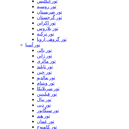
تور انگلیس
تور روسیه
تور صربستان
تور گرجستان
تور اکراین
تور بلاروس
تور ترکیه
تور گروهی اروپا
تور آسیا
تور بالی
تور ژاپن
تور مالزی
تور تایلند
تور چین
تور مالدیو
تور ویتنام
تور سریلانکا
تور فیلیپین
تور نپال
تور دبی
تور سنگاپور
تور هند
تور عمان
تور کامبوج