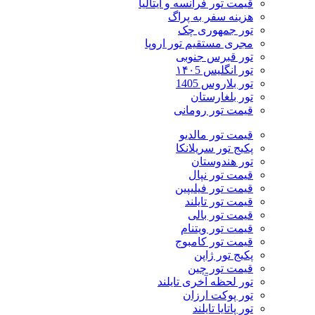
قیمت تور فرانسه و ایتالیا
هزینه سفر به پراگ
تور جمهوری چک
مجری مستقیم تور اروپا
تور قبرس جنوبی
تور انگلیس ۱۴۰5
تور بلاروس 1405
تور بلغارستان
قیمت تور رومانی
قیمت تور مالدیو
پکیج تور سریلانکا
تور هندوستان
قیمت تور نپال
قیمت تور فیلیپین
قیمت تور تایلند
قیمت تور بالی
قیمت تور ویتنام
قیمت تور کامبوج
پکیج تور ژاپن
قیمت تور چین
تور لحظه آخری تایلند
تور پوکت ارزان
تور پاتايا تايلند