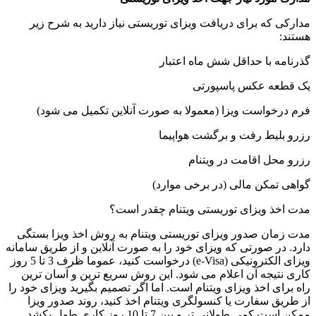
مدارکی که برای دریافت ویزای توریستی نیاز دارید به شرح زیر
هستند:
گذرنامه با حداقل شش ماه اعتبار
یک قطعه عکس پاسپورتی
فرم درخواست ویزا (معمولا به صورت آنلاین تکمیل می ‌شود)
رزرو بلیط رفت و برگشت هواپیما
رزرو محل اقامت در ویتنام
گواهی تمکن مالی (در برخی موارد)
مدت اخذ ویزای توریستی ویتنام چقدر است؟
مدت زمان صدور ویزای توریستی ویتنام به روش اخذ ویزا بستگی
دارد. در صورتی که ویزای خود را به صورت آنلاین و از طریق سامانه
ویزای الکترونیکی (e-Visa) درخواست کنید، عموما ظرف 3 تا 5 روز
کاری نتیجه آن اعلام می ‌شود. این روش سریع ‌ترین و آسان ‌ترین
راه برای اخذ ویزای ویتنام است. اما اگر تصمیم بگیرید ویزای خود را
از طریق سفارت یا کنسولگری ویتنام اخذ کنید، روند صدور ویزا
ممکن است کمی طولانی ‌تر و بین 7 تا 10 روز کاری طول بکشد.