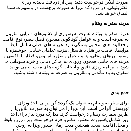
صورت آنلاین درخواست دهید. پس از دریافت تاییدیه ویزای
الکترونیکی، در فرودگاه ویزا به صورت برچسب در پاسپورت شما
الصاق خواهد شد.
هزینه سفر به ویتنام
هزینه سفر به ویتنام نسبت به بسیاری از کشورهای آسیایی مقرون
به صرفه است و به عوامل گوناگونی همچون فصل سفر، نوع اقامت
و فعالیت ‌های انتخابی بستگی دارد. هزینه ‌های اصلی شامل بلیط
هواپیما، اقامت در هتل یا هاستل، هزینه غذاهای خیابانی خوشمزه یا
رستوران ‌های محلی، هزینه حمل ‌و نقل با اتوبوس، قطار یا تاکسی و
هزینه‌ های جانبی همچون ورودی به اماکن دیدنی و خرید سوغاتی می‌
شود. با برنامه‌ ریزی دقیق و انتخاب گزینه‌ های مناسب می ‌توانید
سفری به یاد ماندنی و مقرون به صرفه به ویتنام داشته باشید.
جمع بندی
برای سفر به ویتنام به عنوان یک گردشگر ایرانی، اخذ ویزای
توریستی الزامی است. این ویزا را می ‌توان به صورت آنلاین یا از
طریق سفارت ویتنام درخواست کرد. مدارک مورد نیاز برای اخذ
ویزا شامل پاسپورت معتبر، عکس، فرم درخواست ویزا، رزرو بلیط
و محل اقامت است. همچنین مدت زمان صدور ویزا به روش
درخواست و فصل سفر بستگی دارد. ویزای توریستی معمولا یک