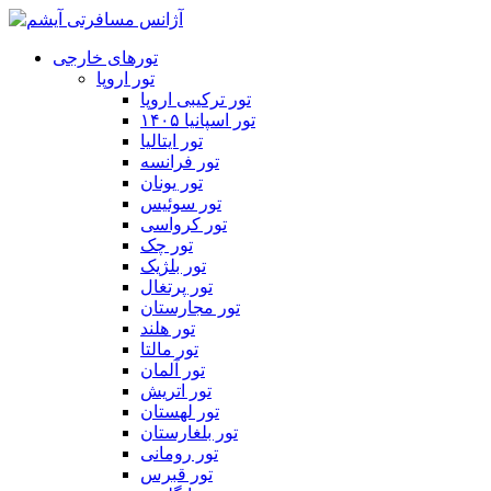
تورهای خارجی
تور اروپا
تور ترکیبی اروپا
تور اسپانیا ۱۴۰۵
تور ایتالیا
تور فرانسه
تور یونان
تور سوئیس
تور کرواسی
تور چک
تور بلژیک
تور پرتغال
تور مجارستان
تور هلند
تور مالتا
تور آلمان
تور اتریش
تور لهستان
تور بلغارستان
تور رومانی
تور قبرس