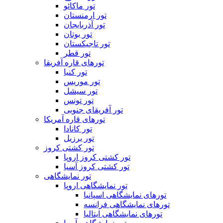
تور ماکائو
تور ارمنستان
تور آذربایجان
تور بوتان
تور تاجیکستان
تور قطر
تورهای قاره آفریقا
تور کنیا
تور موریس
تور سیشل
تور تونس
تور آفریقای جنوبی
تورهای قاره آمریکا
تور کانادا
تور برزیل
تور کشتی کروز
تور کشتی کروز اروپا
تور کشتی کروز آسیا
تور نمایشگاهی
تور نمایشگاهی اروپا
تورهای نمایشگاهی اسپانیا
تورهای نمایشگاهی فرانسه
تورهای نمایشگاهی ایتالیا