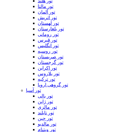
تور هلند
تور مالتا
تور آلمان
تور اتریش
تور لهستان
تور بلغارستان
تور رومانی
تور قبرس
تور انگلیس
تور روسیه
تور صربستان
تور گرجستان
تور اکراین
تور بلاروس
تور ترکیه
تور گروهی اروپا
تور آسیا
تور بالی
تور ژاپن
تور مالزی
تور تایلند
تور چین
تور مالدیو
تور ویتنام