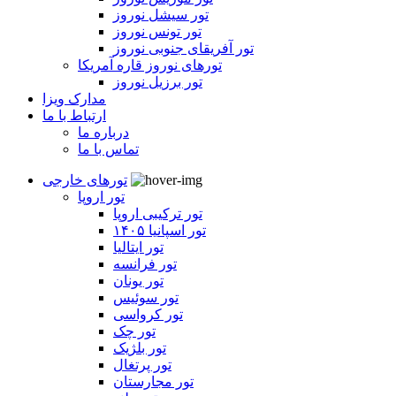
تور سیشل نوروز
تور تونس نوروز
تور آفریقای جنوبی نوروز
تورهای نوروز قاره آمریکا
تور برزیل نوروز
مدارک ویزا
ارتباط با ما
درباره ما
تماس با ما
تورهای خارجی
تور اروپا
تور ترکیبی اروپا
تور اسپانیا ۱۴۰۵
تور ایتالیا
تور فرانسه
تور یونان
تور سوئیس
تور کرواسی
تور چک
تور بلژیک
تور پرتغال
تور مجارستان