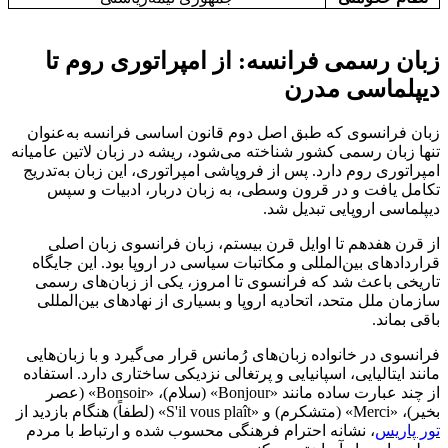
زبان رسمی فرانسه: از امپراتوری روم تا
دیپلماسی مدرن
زبان فرانسوی که طبق اصل دوم قانون اساسی فرانسه به‌عنوان
تنها زبان رسمی کشور شناخته می‌شود، ریشه در زبان لاتین عامیانه
امپراتوری روم دارد. پس از فروپاشی امپراتوری، این زبان به‌تدریج
تکامل یافت و در قرون وسطی، به زبان دربار، ادبیات و سپس
دیپلماسی اروپایی تبدیل شد.
از قرن هفدهم تا اوایل قرن بیستم، زبان فرانسوی زبان اصلی
قراردادهای بین‌المللی و مکاتبات سیاسی در اروپا بود. این جایگاه
تاریخی باعث شد که فرانسوی تا امروز، یکی از زبان‌های رسمی
سازمان ملل متحد، اتحادیه اروپا و بسیاری از نهادهای بین‌المللی
باقی بماند.
فرانسوی در خانواده زبان‌های رُمانس قرار می‌گیرد و با زبان‌هایی
مانند ایتالیایی، اسپانیایی و پرتغالی نزدیکی ساختاری دارد. استفاده
از چند عبارت ساده مانند «Bonjour» (سلام)، «Bonsoir» (عصر
بخیر)، «Merci» (متشکرم) و «S'il vous plaît» (لطفاً) هنگام بازدید از
تور پاریس
، نشانه احترام فرهنگی محسوب شده و ارتباط با مردم