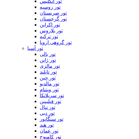
تور انگلیس
تور روسیه
تور صربستان
تور گرجستان
تور اکراین
تور بلاروس
تور ترکیه
تور گروهی اروپا
تور آسیا
تور بالی
تور ژاپن
تور مالزی
تور تایلند
تور چین
تور مالدیو
تور ویتنام
تور سریلانکا
تور فیلیپین
تور نپال
تور دبی
تور سنگاپور
تور هند
تور عمان
تور کامبوج