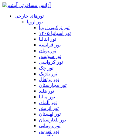
تورهای خارجی
تور اروپا
تور ترکیبی اروپا
تور اسپانیا ۱۴۰۵
تور ایتالیا
تور فرانسه
تور یونان
تور سوئیس
تور کرواسی
تور چک
تور بلژیک
تور پرتغال
تور مجارستان
تور هلند
تور مالتا
تور آلمان
تور اتریش
تور لهستان
تور بلغارستان
تور رومانی
تور قبرس