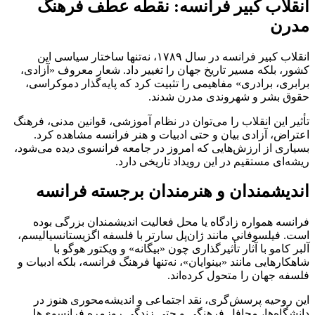
انقلاب کبیر فرانسه: نقطه عطف فرهنگ
مدرن
انقلاب کبیر فرانسه در سال ۱۷۸۹، نه‌تنها ساختار سیاسی این
کشور، بلکه مسیر تاریخ جهان را تغییر داد. شعار معروف «آزادی،
برابری، برادری» مفاهیمی را تثبیت کرد که پایه‌گذار دموکراسی،
حقوق بشر و شهروندی مدرن شدند.
تأثیر این انقلاب را می‌توان در نظام آموزشی، قوانین مدنی، فرهنگ
اعتراض، آزادی بیان و حتی ادبیات و هنر فرانسه مشاهده کرد.
بسیاری از ارزش‌هایی که امروز در جامعه فرانسوی دیده می‌شود،
ریشه‌ای مستقیم در این رویداد تاریخی دارد.
اندیشمندان و هنرمندان برجسته فرانسه
فرانسه همواره زادگاه یا محل فعالیت اندیشمندان بزرگی بوده
است. فیلسوفانی مانند ژان‌پل سارتر با فلسفه اگزیستانسیالیسم،
آلبر کامو با آثار تأثیرگذاری چون «بیگانه» و ویکتور هوگو با
شاهکارهایی مانند «بینوایان»، نه‌تنها فرهنگ فرانسه، بلکه ادبیات و
فلسفه جهان را متحول کرده‌اند.
این روحیه پرسش‌گری، نقد اجتماعی و اندیشه‌محوری هنوز در
دانشگاه‌ها، محافل فرهنگی و حتی زندگی روزمره فرانسوی‌ها