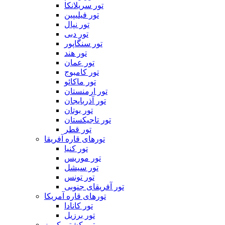
تور سریلانکا
تور فیلیپین
تور نپال
تور دبی
تور سنگاپور
تور هند
تور عمان
تور کامبوج
تور ماکائو
تور ارمنستان
تور آذربایجان
تور بوتان
تور تاجیکستان
تور قطر
تورهای قاره آفریقا
تور کنیا
تور موریس
تور سیشل
تور تونس
تور آفریقای جنوبی
تورهای قاره آمریکا
تور کانادا
تور برزیل
تور کشتی کروز