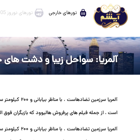
تورهای خارجی
تورهای نوروز 1405
آلمریا: سواحل زیبا و دشت های خ
آلمریا سرزمین تض
است ، از جمله فیلم های پرفروش هالیوود که بازیگران فوق ال
آلمریا سرزمین تض