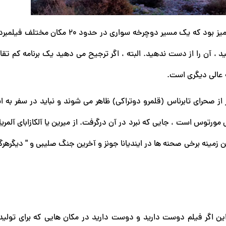
با بازگشت به بازی تاج و تخت ، این نمایش آنقدر موفقیت آمیز بود که یک مسیر دوچرخه سواری 
د ، آن را از دست ندهید. البته ، اگر ترجیح می دهید یک برنامه کم تق
ه عالی دیگری است.
ز صحرای تابرناس (قلمرو دوتراکی) ظاهر می شوند و نباید در سفر به اینج
رتوس است ، جایی که نبرد در آن درگرفت. از میرین یا آلکازابای آلمری
نه برخی صحنه ها در ایندیانا جونز و آخرین جنگ صلیبی و " دیگرهرگز 
راین اگر فیلم دوست دارید و دوست دارید در مکان هایی که برای تولی