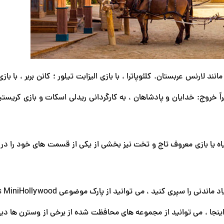
ند لارنس عربستان. کلئوپاترا ، با بازی الیزابت تیلور ؛ کانن بربر ، با باز
یراً خروج: خدایان و پادشاهان ، به کارگردانی ریدلی اسکات و بازی کریست
نند Doctor Who ، Penny Dreadful ، آینه سیاه یا بازی معروف تاج و تخت نیز بخشی از یکی از قسمت های خود ر
اینجا ، می توانید از مجموعه های محافظت شده از برخی از وسترن ها دی