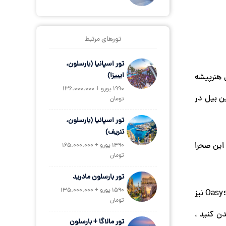
تورهای مرتبط
تور اسپانیا (بارسلون،
ایبیزا)
ی هنرپیشه
1990 یورو + 136.000.000
ین بیل در
تومان
تور اسپانیا (بارسلون،
تنریف)
ا در این صحرا
1490 یورو + 165.000.000
تومان
تور بارسلون مادرید
1590 یورو + 135.000.000
اگر می خواهید از این مکان نهایت لذت را ببرید و یک روز به یاد ماندنی را سپری کنید ، می توانید از پارک موضوعی Oasys MiniHollywood نیز
تومان
دن کنید ،
تور مالاگا + بارسلون