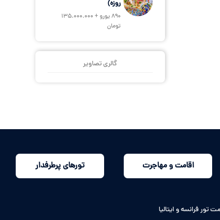
روزه)
890 یورو + 135.000.000
تومان
گالری تصاویر
اقامت و مهاجرت
تورهای پرطرفدار
ت تور فرانسه و ایتالیا