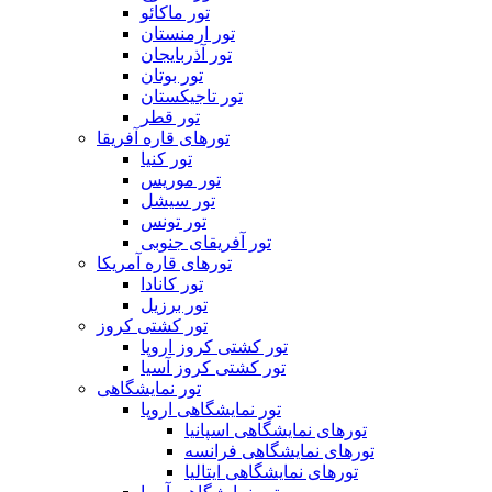
تور ماکائو
تور ارمنستان
تور آذربایجان
تور بوتان
تور تاجیکستان
تور قطر
تورهای قاره آفریقا
تور کنیا
تور موریس
تور سیشل
تور تونس
تور آفریقای جنوبی
تورهای قاره آمریکا
تور کانادا
تور برزیل
تور کشتی کروز
تور کشتی کروز اروپا
تور کشتی کروز آسیا
تور نمایشگاهی
تور نمایشگاهی اروپا
تورهای نمایشگاهی اسپانیا
تورهای نمایشگاهی فرانسه
تورهای نمایشگاهی ایتالیا