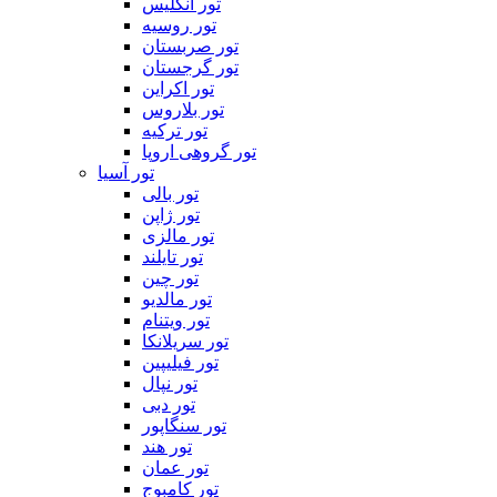
تور انگلیس
تور روسیه
تور صربستان
تور گرجستان
تور اکراین
تور بلاروس
تور ترکیه
تور گروهی اروپا
تور آسیا
تور بالی
تور ژاپن
تور مالزی
تور تایلند
تور چین
تور مالدیو
تور ویتنام
تور سریلانکا
تور فیلیپین
تور نپال
تور دبی
تور سنگاپور
تور هند
تور عمان
تور کامبوج