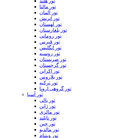
تور هلند
تور مالتا
تور آلمان
تور اتریش
تور لهستان
تور بلغارستان
تور رومانی
تور قبرس
تور انگلیس
تور روسیه
تور صربستان
تور گرجستان
تور اکراین
تور بلاروس
تور ترکیه
تور گروهی اروپا
تور آسیا
تور بالی
تور ژاپن
تور مالزی
تور تایلند
تور چین
تور مالدیو
تور ویتنام