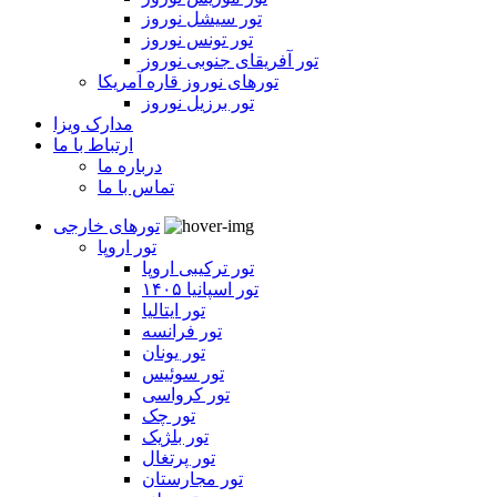
تور سیشل نوروز
تور تونس نوروز
تور آفریقای جنوبی نوروز
تورهای نوروز قاره آمریکا
تور برزیل نوروز
مدارک ویزا
ارتباط با ما
درباره ما
تماس با ما
تورهای خارجی
تور اروپا
تور ترکیبی اروپا
تور اسپانیا ۱۴۰۵
تور ایتالیا
تور فرانسه
تور یونان
تور سوئیس
تور کرواسی
تور چک
تور بلژیک
تور پرتغال
تور مجارستان