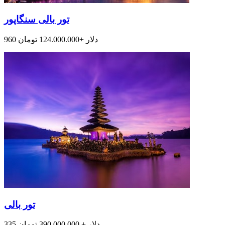
تور بالی سنگاپور
960 دلار +124.000.000 تومان
تور بالی
335 دلار + 390.000.000 تومان