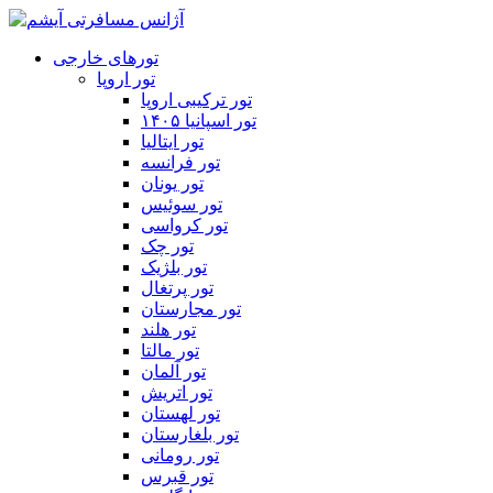
تورهای خارجی
تور اروپا
تور ترکیبی اروپا
تور اسپانیا ۱۴۰۵
تور ایتالیا
تور فرانسه
تور یونان
تور سوئیس
تور کرواسی
تور چک
تور بلژیک
تور پرتغال
تور مجارستان
تور هلند
تور مالتا
تور آلمان
تور اتریش
تور لهستان
تور بلغارستان
تور رومانی
تور قبرس