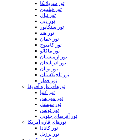
تور سریلانکا
تور فیلیپین
تور نپال
تور دبی
تور سنگاپور
تور هند
تور عمان
تور کامبوج
تور ماکائو
تور ارمنستان
تور آذربایجان
تور بوتان
تور تاجیکستان
تور قطر
تورهای قاره آفریقا
تور کنیا
تور موریس
تور سیشل
تور تونس
تور آفریقای جنوبی
تورهای قاره آمریکا
تور کانادا
تور برزیل
تور کشتی کروز