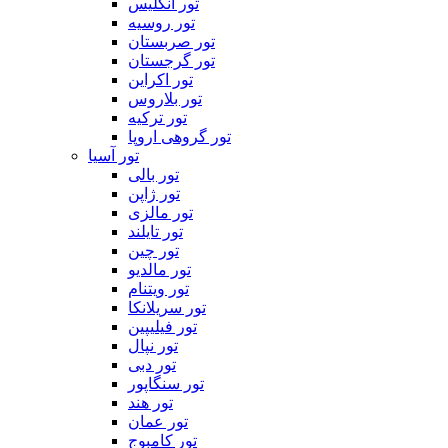
تور انگلیس
تور روسیه
تور صربستان
تور گرجستان
تور اکراین
تور بلاروس
تور ترکیه
تور گروهی اروپا
تور آسیا
تور بالی
تور ژاپن
تور مالزی
تور تایلند
تور چین
تور مالدیو
تور ویتنام
تور سریلانکا
تور فیلیپین
تور نپال
تور دبی
تور سنگاپور
تور هند
تور عمان
تور کامبوج