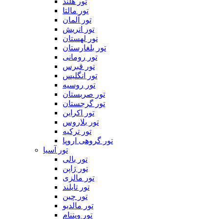
تور هلند
تور مالتا
تور آلمان
تور اتریش
تور لهستان
تور بلغارستان
تور رومانی
تور قبرس
تور انگلیس
تور روسیه
تور صربستان
تور گرجستان
تور اکراین
تور بلاروس
تور ترکیه
تور گروهی اروپا
تور آسیا
تور بالی
تور ژاپن
تور مالزی
تور تایلند
تور چین
تور مالدیو
تور ویتنام