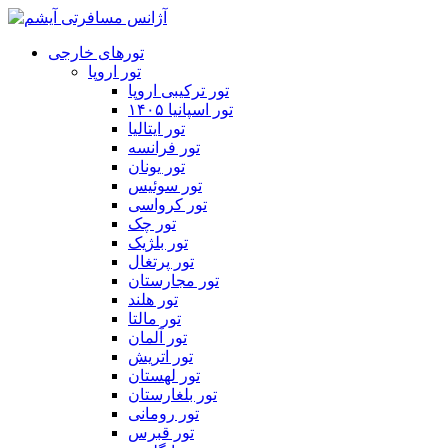
تورهای خارجی
تور اروپا
تور ترکیبی اروپا
تور اسپانیا ۱۴۰۵
تور ایتالیا
تور فرانسه
تور یونان
تور سوئیس
تور کرواسی
تور چک
تور بلژیک
تور پرتغال
تور مجارستان
تور هلند
تور مالتا
تور آلمان
تور اتریش
تور لهستان
تور بلغارستان
تور رومانی
تور قبرس