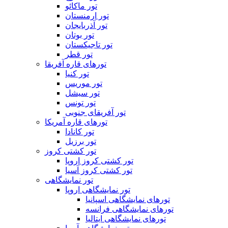
تور ماکائو
تور ارمنستان
تور آذربایجان
تور بوتان
تور تاجیکستان
تور قطر
تورهای قاره آفریقا
تور کنیا
تور موریس
تور سیشل
تور تونس
تور آفریقای جنوبی
تورهای قاره آمریکا
تور کانادا
تور برزیل
تور کشتی کروز
تور کشتی کروز اروپا
تور کشتی کروز آسیا
تور نمایشگاهی
تور نمایشگاهی اروپا
تورهای نمایشگاهی اسپانیا
تورهای نمایشگاهی فرانسه
تورهای نمایشگاهی ایتالیا