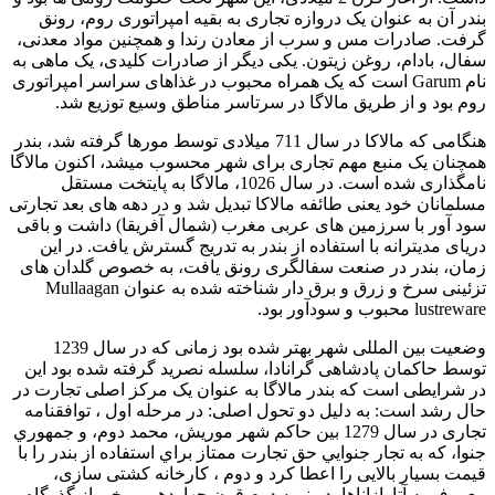
بندر آن به عنوان یک دروازه تجاری به بقیه امپراتوری روم، رونق
گرفت. صادرات مس و سرب از معادن رندا و همچنین مواد معدنی،
سفال، بادام، روغن زیتون. یکی دیگر از صادرات کلیدی، یک ماهی به
نام Garum است که یک همراه محبوب در غذاهای سراسر امپراتوری
روم بود و از طریق مالاگا در سرتاسر مناطق وسیع توزیع شد.
هنگامی که مالاکا در سال 711 میلادی توسط مورها گرفته شد، بندر
همچنان یک منبع مهم تجاری برای شهر محسوب میشد، اکنون مالاگا
نامگذاری شده است. در سال 1026، مالاگا به پایتخت مستقل
مسلمانان خود یعنی طائفه مالاكا تبدیل شد و در دهه های بعد تجارتی
سود آور با سرزمین های عربی مغرب (شمال آفریقا) داشت و باقی
دریای مدیترانه با استفاده از بندر به تدریج گسترش یافت. در این
زمان، بندر در صنعت سفالگری رونق یافت، به خصوص گلدان های
تزئینی سرخ و زرق و برق دار شناخته شده به عنوان Mullaagan
lustreware محبوب و سودآور بود.
وضعیت بین المللی شهر بهتر شده بود زمانی که در سال 1239
توسط حاکمان پادشاهی گرانادا، سلسله نصرید گرفته شده بود این
در شرایطی است که بندر مالاگا به عنوان یک مرکز اصلی تجارت در
حال رشد است: به دلیل دو تحول اصلی: در مرحله اول ، توافقنامه
تجاری در سال 1279 بین حاكم شهر موریش، محمد دوم، و جمهوري
جنوا، كه به تجار جنوايي حق تجارت ممتاز براي استفاده از بندر را با
قيمت بسيار بالایی را اعطا کرد و دوم ، کارخانه کشتی سازی،
معروف به آتارازاناها، در نیمه دوم قرن چهاردهم. برخی از گذرگاه