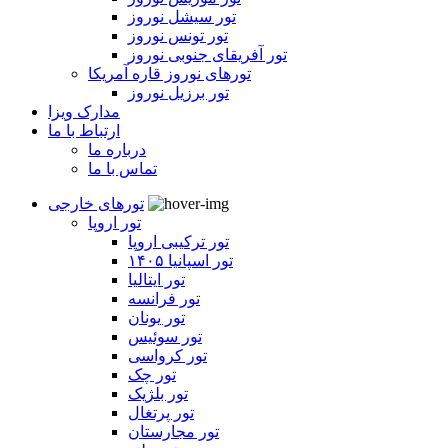
تور سیشل نوروز
تور تونس نوروز
تور آفریقای جنوبی نوروز
تورهای نوروز قاره آمریکا
تور برزیل نوروز
مدارک ویزا
ارتباط با ما
درباره ما
تماس با ما
تورهای خارجی
تور اروپا
تور ترکیبی اروپا
تور اسپانیا ۱۴۰۵
تور ایتالیا
تور فرانسه
تور یونان
تور سوئیس
تور کرواسی
تور چک
تور بلژیک
تور پرتغال
تور مجارستان