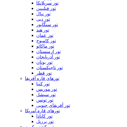
تور سریلانکا
تور فیلیپین
تور نپال
تور دبی
تور سنگاپور
تور هند
تور عمان
تور کامبوج
تور ماکائو
تور ارمنستان
تور آذربایجان
تور بوتان
تور تاجیکستان
تور قطر
تورهای قاره آفریقا
تور کنیا
تور موریس
تور سیشل
تور تونس
تور آفریقای جنوبی
تورهای قاره آمریکا
تور کانادا
تور برزیل
تور کشتی کروز