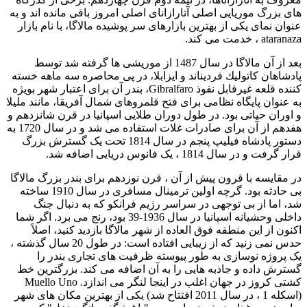
های بزرگ موریایی اصلی آتارازانای اصلی امروز باقی مانده اند و به
عنوان نمای یکی از بهترین بازارهای سر پوشیده مالاگا، با نام بازار
ataranaza ، خدمت می کند.
بعد از آن مالاگا در سال 1487 از موریشی ها گرفته شد توسط
پادشاهان كاتولیك فردیناند و ایزابلا، در پی محاصره سه ماهه خسته
کننده قلعه غیرقابل نفوذ Gibralfaro، بندر آن برای اعتبار شهر بویژه
به عنوان پایگاه نظامی برای فتح قلمروهای شمال آفریقا، مانند ملیلا
و اوران حیاتی بود. در طول دوران طلایی اسپانیا در قرن شانزدهم و
هفدهم از آن برای صادرات غلات استفاده می شد و در سال 1720 به
دستور پادشاه فیلیپ پنجم در سال 1814 تحت یک گسترش بزرگ
قرار گرفت و در سال 1814 ، یک فانوس دریایی اضافه شد.
در مقایسه با قرون پیش از آن ، قرن نوزدهم برای بندر بزرگ مالاگا
بی حادثه بود. گرچه اولین ترمینال مسافری در سال 1910 ساخته
شد، اما از بی توجهی در سراسر رژیم فرانکو که به دنبال جنگ
داخلی وحشیانه اسپانیا در سال 1936-39 بود، رنج می برد. اگر شما
اکنون از این منطقه فوق العاده از شهر مالاگا بازدید کنید، اصلاً
حدس نمی زنید که از زیبایی افتاده است: در طول 20 سال گذشته ،
یک پروژه نوسازی به طور پیوسته ظرفیت های تجاری بندر را
گسترش داده و جاذبه هایی را به آن اضافه می کند. بزرگترین خط
کشتی کروز در جهان اغلب در اینجا لنگر می اندازد. Muello Uno
(اسکله 1 ، در سال 2011 افتتاح شد) یکی از بهترین مکان های شهر