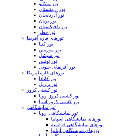
تور ماکائو
تور ارمنستان
تور آذربایجان
تور بوتان
تور تاجیکستان
تور قطر
تورهای قاره آفریقا
تور کنیا
تور موریس
تور سیشل
تور تونس
تور آفریقای جنوبی
تورهای قاره آمریکا
تور کانادا
تور برزیل
تور کشتی کروز
تور کشتی کروز اروپا
تور کشتی کروز آسیا
تور نمایشگاهی
تور نمایشگاهی اروپا
تورهای نمایشگاهی اسپانیا
تورهای نمایشگاهی فرانسه
تورهای نمایشگاهی ایتالیا