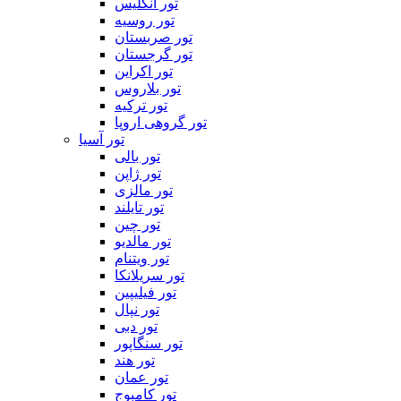
تور انگلیس
تور روسیه
تور صربستان
تور گرجستان
تور اکراین
تور بلاروس
تور ترکیه
تور گروهی اروپا
تور آسیا
تور بالی
تور ژاپن
تور مالزی
تور تایلند
تور چین
تور مالدیو
تور ویتنام
تور سریلانکا
تور فیلیپین
تور نپال
تور دبی
تور سنگاپور
تور هند
تور عمان
تور کامبوج