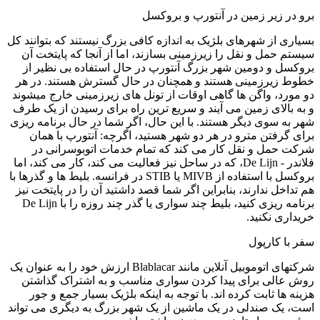
برو در زیر زمین در آنتورپ و بروکسل
بسیاری از شهرهای بلژیک به اندازه کافی بزرگ نیستند که بتوانند کل
سیستم حمل و نقل را زیرزمینی بسازند، اما از آنجا که پایتخت آن
بروکسل و دومین شهر بزرگ آنتورپ در حال استفاده بی نظیر از
خطوط زیرزمینی هستند و همچنان در حال گسترش هستند. در هر
دو مورد، واگن ها گاهی اوقات از تونل های زیرزمینی خارج میشوند
و به بالای زمین می آیند و سریع ترین راه برای رسیدن از یک طرف
شهر به سوی دیگر هستند. با این حال، اگر شما در حال برنامه ریزی
برای گرفتن مترو در هر دو شهر هستید، اگرچه: آنتورپ با همان
شرکت حمل و نقل کار می کند که تمام خدمات اتوبوسرانی در
فلاندر - De Lijn، که در ساحل نیز فعالیت می کند، کار می کند، اما
بروکسل با استفاده از MIVB یا STIB در فرانسه. بلیط ها و گذرها با
هم تداخل ندارند، بنابراین اگر شما قصد داشتید آن را در پایتخت نیز
برنامه ریزی کنید، بلیط چند سواری یا گذر چند روزه را با De Lijn
خریداری نکنید.
سفر با کارپول
شرکتهای اتوموبیل آنلاین مانند Blablacar ارزش خود را به عنوان یک
روش عالی برای پیدا کردن سواری مناسب و به اشتراک گذاشتن
هزینه ها ثابت کرده اند. با توجه به اینکه بلژیک بسیار جمع و جور
است، یک صندلی در یک ماشین از یک شهر بزرگ به دیگری می تواند