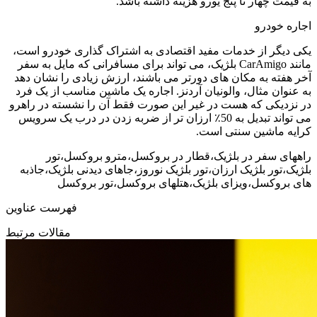
به قیمت چهار تا پنج یورو هزینه داشته باشد.
اجاره خودرو
یکی دیگر از خدمات مفید اقتصادی به اشتراک گذاری خودرو است،
مانند CarAmigo بلژیک، می تواند برای مسافرانی که مایل به سفر
آخر هفته به مکان های دورتر می باشند، ارزش زیادی را نشان دهد
به عنوان مثال، والونیان آردنز. اجاره یک ماشین مناسب از یک فرد
در نزدیکی که هست در غیر این صورت فقط آن را نشسته در راهرو
می تواند تبدیل به 50٪ ارزان تر از ضربه زدن در درب یک سرویس
کرایه ماشین سنتی است.
راههای سفر در بلژیک،قطار در بروکسل،مترو بروکسل،تور
بلژیک،تور بلژیک ارزان،تور بلژیک نوروز،جاهای دیدنی بلژیک،جاذبه
های بروکسل،ویزای بلژیک،هتلهای بروکسل،تور بروکسل
فهرست عناوین
مقالات مرتبط