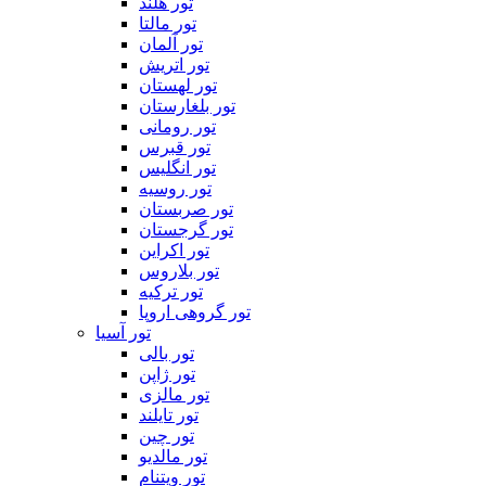
تور هلند
تور مالتا
تور آلمان
تور اتریش
تور لهستان
تور بلغارستان
تور رومانی
تور قبرس
تور انگلیس
تور روسیه
تور صربستان
تور گرجستان
تور اکراین
تور بلاروس
تور ترکیه
تور گروهی اروپا
تور آسیا
تور بالی
تور ژاپن
تور مالزی
تور تایلند
تور چین
تور مالدیو
تور ویتنام