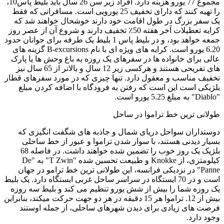
مجموع 77 یورو هزینه دارد. افراد زیر سن 26 سال باید بلیط پاس10،
را تهیه کنند که دارای تخفیف 25 یورویی است. مسافرانی که فقط
یک سفر بزرگ در طول اقامت خود دارند خوشحال خواهند شد که
کرایه تعطیلات آخر هفته 50٪ تخفیف دارند و شروع آن از عصر روز
جمعه خواهد بود، و در بلیط پاس 1 بلیط یک طرفه برای جوانان حدود
6.20 یورو است. کرایه های ویژه ای با نام B-excursions گزینه های
عالی برای خانواده ها در سفرهای یک روزه به باغ وحش ها یا پارک
های تفریحی هستند و هرکسی زیر 12 سال و بالاتر از 65 سال نیز
تخفیف مناسب و معقول دارد. تنها چیزی که در مورد سفرهای قطار
بلژیکی است این است که رفتن به فرودگاه با اضافه کردن مبلغ
"Diablo" به مبلغ 5.25 یورو است.
طولانی ترین خط تراموا در ساحل
دوستداران سواحل دریای شمال و جاذبه های شگفت انگیزی که
بسیار دیدنی هستند، با سوار شدن تراموا و عبور از خط ساحلی
بلژیک یک روز خوب را تضمین شده خواهند داشت. در فاصله 68
کیلومتری، از Knokke و طبیعت تحسین شده "T Zwin" به "De
Panne" در نزدیکی فرانسه، این طولانی ترین خط ترامو در جهان
است و در 70 ایستگاه در سراسر ساحل غربی ایستگاه دارد. یک بلیط
یک روزه شما را بیش از شش یورو تنظیم می کند و بلیط سه روزه
بیش از 12. تراموا هر 15 دقیقه در هر دو جهت حرکت میکند، بنابراین
فرصت های زیادی برای دیدن شهرهای ساحلی، از جمله اوستند
وجود دارد.