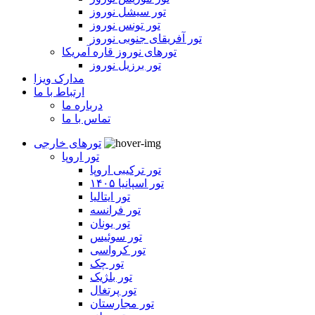
تور سیشل نوروز
تور تونس نوروز
تور آفریقای جنوبی نوروز
تورهای نوروز قاره آمریکا
تور برزیل نوروز
مدارک ویزا
ارتباط با ما
درباره ما
تماس با ما
تورهای خارجی
تور اروپا
تور ترکیبی اروپا
تور اسپانیا ۱۴۰۵
تور ایتالیا
تور فرانسه
تور یونان
تور سوئیس
تور کرواسی
تور چک
تور بلژیک
تور پرتغال
تور مجارستان