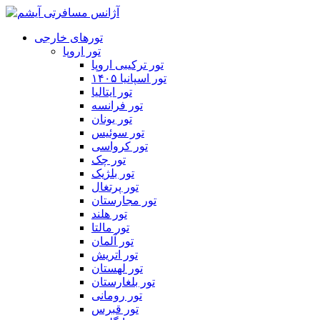
تورهای خارجی
تور اروپا
تور ترکیبی اروپا
تور اسپانیا ۱۴۰۵
تور ایتالیا
تور فرانسه
تور یونان
تور سوئیس
تور کرواسی
تور چک
تور بلژیک
تور پرتغال
تور مجارستان
تور هلند
تور مالتا
تور آلمان
تور اتریش
تور لهستان
تور بلغارستان
تور رومانی
تور قبرس