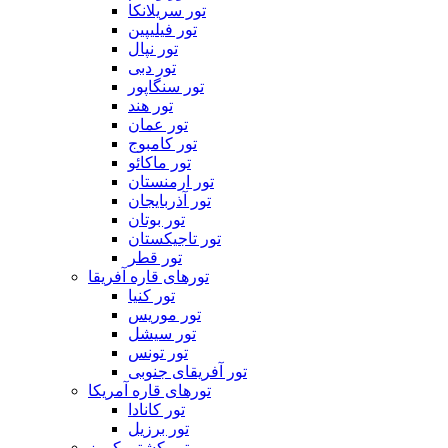
تور سریلانکا
تور فیلیپین
تور نپال
تور دبی
تور سنگاپور
تور هند
تور عمان
تور کامبوج
تور ماکائو
تور ارمنستان
تور آذربایجان
تور بوتان
تور تاجیکستان
تور قطر
تورهای قاره آفریقا
تور کنیا
تور موریس
تور سیشل
تور تونس
تور آفریقای جنوبی
تورهای قاره آمریکا
تور کانادا
تور برزیل
تور کشتی کروز