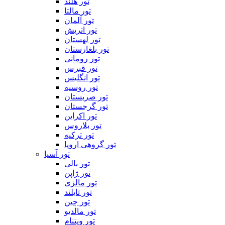
تور هلند
تور مالتا
تور آلمان
تور اتریش
تور لهستان
تور بلغارستان
تور رومانی
تور قبرس
تور انگلیس
تور روسیه
تور صربستان
تور گرجستان
تور اکراین
تور بلاروس
تور ترکیه
تور گروهی اروپا
تور آسیا
تور بالی
تور ژاپن
تور مالزی
تور تایلند
تور چین
تور مالدیو
تور ویتنام