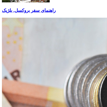
راهنمای سفر بروکسل, بلژیک