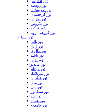
تور انگلیس
تور روسیه
تور صربستان
تور گرجستان
تور اکراین
تور بلاروس
تور ترکیه
تور گروهی اروپا
تور آسیا
تور بالی
تور ژاپن
تور مالزی
تور تایلند
تور چین
تور مالدیو
تور ویتنام
تور سریلانکا
تور فیلیپین
تور نپال
تور دبی
تور سنگاپور
تور هند
تور عمان
تور کامبوج