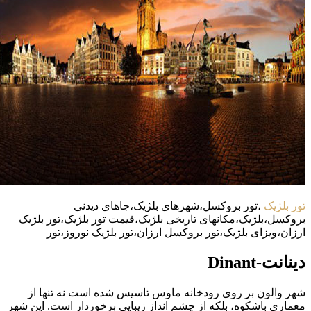
تور بلژیک
،تور بروکسل،شهرهای بلژیک،جاهای دیدنی
بروکسل،بلژیک،مکانهای تاریخی بلژیک،قیمت تور بلژیک،تور بلژیک
ارزان،ویزای بلژیک،تور بروکسل ارزان،تور بلژیک نوروز،تور
دینانت-Dinant
شهر والون بر روی رودخانه ماوس تاسیس شده است نه تنها از
معماری باشکوه، بلکه از چشم انداز زیبایی برخوردار است. این شهر