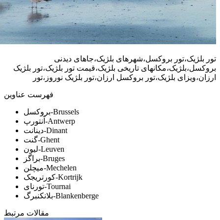
تور بلژیک،تور بروکسل،شهرهای بلژیک،جاهای دیدنی
بروکسل،بلژیک،مکانهای تاریخی بلژیک،قیمت تور بلژیک،تور بلژیک
ارزان،ویزای بلژیک،تور بروکسل ارزان،تور بلژیک نوروز،تور
فهرست عناوین
بروکسل-Brussels
آنتورپ-Antwerp
دینانت-Dinant
گنت-Ghent
لیون-Leuven
براگز-Bruges
میچلن-Mechelen
کورتریجک-Kortrijk
تورنای-Tournai
بلانکنبرگ-Blankenberge
مقالات مرتبط