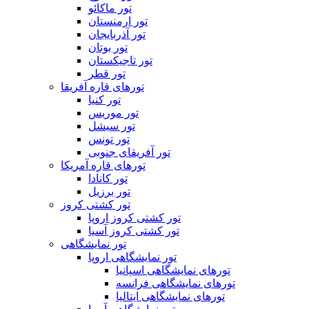
تور ماکائو
تور ارمنستان
تور آذربایجان
تور بوتان
تور تاجیکستان
تور قطر
تورهای قاره آفریقا
تور کنیا
تور موریس
تور سیشل
تور تونس
تور آفریقای جنوبی
تورهای قاره آمریکا
تور کانادا
تور برزیل
تور کشتی کروز
تور کشتی کروز اروپا
تور کشتی کروز آسیا
تور نمایشگاهی
تور نمایشگاهی اروپا
تورهای نمایشگاهی اسپانیا
تورهای نمایشگاهی فرانسه
تورهای نمایشگاهی ایتالیا