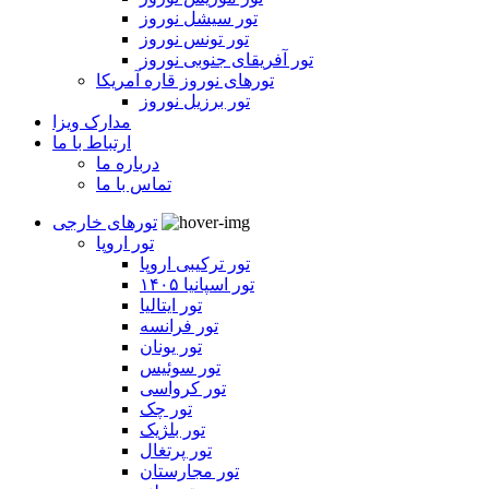
تور سیشل نوروز
تور تونس نوروز
تور آفریقای جنوبی نوروز
تورهای نوروز قاره آمریکا
تور برزیل نوروز
مدارک ویزا
ارتباط با ما
درباره ما
تماس با ما
تورهای خارجی
تور اروپا
تور ترکیبی اروپا
تور اسپانیا ۱۴۰۵
تور ایتالیا
تور فرانسه
تور یونان
تور سوئیس
تور کرواسی
تور چک
تور بلژیک
تور پرتغال
تور مجارستان