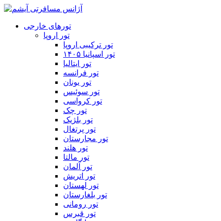
تورهای خارجی
تور اروپا
تور ترکیبی اروپا
تور اسپانیا ۱۴۰۵
تور ایتالیا
تور فرانسه
تور یونان
تور سوئیس
تور کرواسی
تور چک
تور بلژیک
تور پرتغال
تور مجارستان
تور هلند
تور مالتا
تور آلمان
تور اتریش
تور لهستان
تور بلغارستان
تور رومانی
تور قبرس