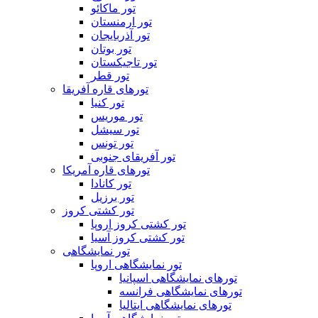
تور ماکائو
تور ارمنستان
تور آذربایجان
تور بوتان
تور تاجیکستان
تور قطر
تورهای قاره آفریقا
تور کنیا
تور موریس
تور سیشل
تور تونس
تور آفریقای جنوبی
تورهای قاره آمریکا
تور کانادا
تور برزیل
تور کشتی کروز
تور کشتی کروز اروپا
تور کشتی کروز آسیا
تور نمایشگاهی
تور نمایشگاهی اروپا
تورهای نمایشگاهی اسپانیا
تورهای نمایشگاهی فرانسه
تورهای نمایشگاهی ایتالیا