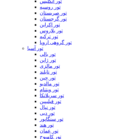
تور انگلیس
تور روسیه
تور صربستان
تور گرجستان
تور اکراین
تور بلاروس
تور ترکیه
تور گروهی اروپا
تور آسیا
تور بالی
تور ژاپن
تور مالزی
تور تایلند
تور چین
تور مالدیو
تور ویتنام
تور سریلانکا
تور فیلیپین
تور نپال
تور دبی
تور سنگاپور
تور هند
تور عمان
تور کامبوج