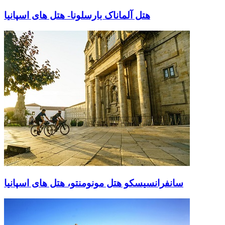
هتل آلماناک بارسلونا- هتل های اسپانیا
سانفرانسیسکو هتل مونومنتو، هتل های اسپانیا