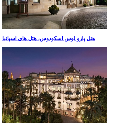
هتل پازو لوس اسکودوس، هتل های اسپانیا