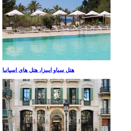
هتل سیاو ایبیزا، هتل های اسپانیا