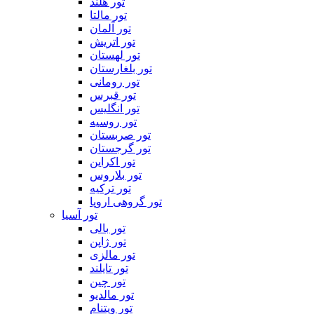
تور هلند
تور مالتا
تور آلمان
تور اتریش
تور لهستان
تور بلغارستان
تور رومانی
تور قبرس
تور انگلیس
تور روسیه
تور صربستان
تور گرجستان
تور اکراین
تور بلاروس
تور ترکیه
تور گروهی اروپا
تور آسیا
تور بالی
تور ژاپن
تور مالزی
تور تایلند
تور چین
تور مالدیو
تور ویتنام