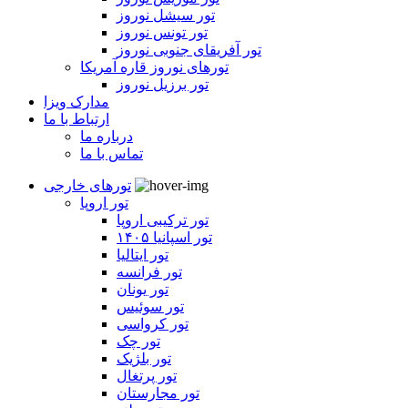
تور سیشل نوروز
تور تونس نوروز
تور آفریقای جنوبی نوروز
تورهای نوروز قاره آمریکا
تور برزیل نوروز
مدارک ویزا
ارتباط با ما
درباره ما
تماس با ما
تورهای خارجی
تور اروپا
تور ترکیبی اروپا
تور اسپانیا ۱۴۰۵
تور ایتالیا
تور فرانسه
تور یونان
تور سوئیس
تور کرواسی
تور چک
تور بلژیک
تور پرتغال
تور مجارستان