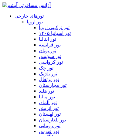
تورهای خارجی
تور اروپا
تور ترکیبی اروپا
تور اسپانیا ۱۴۰۵
تور ایتالیا
تور فرانسه
تور یونان
تور سوئیس
تور کرواسی
تور چک
تور بلژیک
تور پرتغال
تور مجارستان
تور هلند
تور مالتا
تور آلمان
تور اتریش
تور لهستان
تور بلغارستان
تور رومانی
تور قبرس