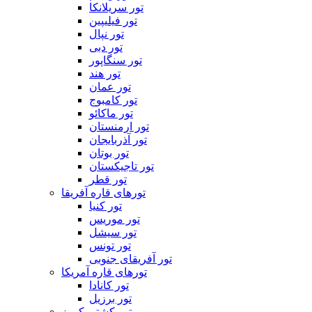
تور سریلانکا
تور فیلیپین
تور نپال
تور دبی
تور سنگاپور
تور هند
تور عمان
تور کامبوج
تور ماکائو
تور ارمنستان
تور آذربایجان
تور بوتان
تور تاجیکستان
تور قطر
تورهای قاره آفریقا
تور کنیا
تور موریس
تور سیشل
تور تونس
تور آفریقای جنوبی
تورهای قاره آمریکا
تور کانادا
تور برزیل
تور کشتی کروز