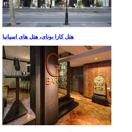
هتل کازا بونای، هتل های اسپانیا