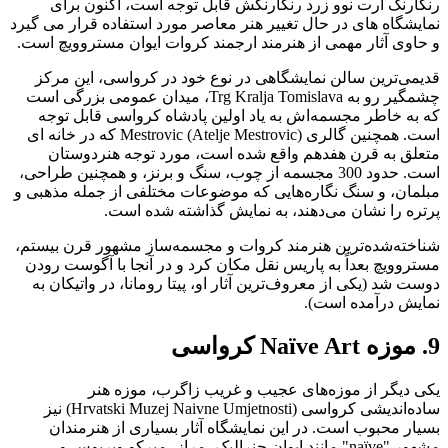
رنگارنگ آرت نوو زرد رنگارنگش قابل توجه است، اکنون برای
نمایشگاه های در حال تغییر هنر معاصر مورد استفاده قرار می گیرد
و حاوی آثار مهمی از هنرمند ارجمند کروات ایوان مستروویچ است.
قدیمی‌ترین سالن نمایشگاهی در نوع خود در کرواسی، این مرکز
چشمگیر رو به Trg Kralja Tomislava، میدان عمومی بزرگی است
که به خاطر مجسمه‌اش به یاد اولین پادشاه کرواسی قابل توجه
است. همچنین گالری Mestrovic (Atelje Mestrovic) که در خانه ای
متعلق به قرن هفدهم واقع شده است، مورد توجه هنردوستان
است. حدود 300 مجسمه از چوب، سنگ و برنز، و همچنین طراحی،
مبلمان، و سنگ نگاره‌هایی که موضوعات مختلفی از جمله مذهبی و
پرتره را نشان می‌دهند، به نمایش گذاشته شده است.
شناخته‌شده‌ترین هنرمند کروات و مجسمه‌ساز مشهور قرن بیستم،
مستروویچ بعداً به پاریس نقل مکان کرد و در آنجا با آگوست رودن
دوست شد (یکی از معروف‌ترین آثار او، پیتا رومانا، در واتیکان به
نمایش درآمده است).
9. موزه Naïve Art کرواسی
یکی دیگر از موزه‌های عجیب و غریب زاگرب، موزه هنر
ساده‌اندیشی کرواسی (Hrvatski Muzej Naivne Umjetnosti) نیز
بسیار محبوب است. در این نمایشگاه آثار بسیاری از هنرمندان
مشهور "naïve" مانند ایوان جنرالیک، مراز، میرکو ویریوس و