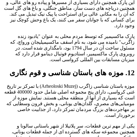
این پارک همچنین دارای بسیاری از مسیرها و پیاده رو های عالی، و
همچنین دریاچه های دست ساز، مناطق جنگلی، و باغ های گل است
که آن را به مکانی عالی برای استراحت یا پیک نیک تبدیل می کند.
برای کسانی که با جوانان سفر می کنند، یک باغ وحش کوچک نیز
وجود دارد.
پارک ماکسیمیر که توسط مردم محلی به عنوان "یادبود زنده
زاگرب" نامیده می شود، به نام اسقف ماکسیمیلیجان ورواچ، که
مسئول ساخت آن در سال 1794 بود، نامگذاری شده است. در
روبروی پارک ماکسیمیر، استادیوم فوتبال دینامو قرار دارد که
میزبان مسابقات بین المللی کرواسی است.
12. موزه های باستان شناسی و قوم نگاری
موزه باستان شناسی زاگرب (Arheoloski Muzej) با تمرکز بر تاریخ
غنی کرواسی، دارای پنج مجموعه اصلی شامل حدود 400000 قطعه
است که بسیاری از آنها از منطقه محلی هستند. نمایش موزه از
مومیایی‌های مصری، گلدان‌های یونانی، و بخش قرون وسطایی که
بر مهاجرت‌های بزرگ مردمان تمرکز دارد، از جذابیت خاصی
برخوردار است.
یکی از مهم ترین قطعات، سر پلاتیلا از شهر باستانی سالونا و
همچنین مجموعه سکه های گسترده ای از جمله قطعات یونانی،