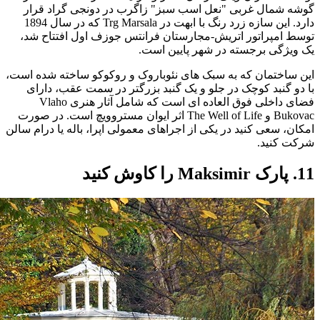
گوشه شمال غربی "نعل اسب سبز" زاگرب در دونجی گراد قرار
دارد. این سازه زرد رنگ با ابهت در Trg Marsala که در سال 1894
توسط امپراتور اتریش-مجارستان فرانتس جوزف اول افتتاح شد،
یک ویژگی برجسته در شهر پایین است.
این ساختمان که به سبک های نئوباروک و روکوکو ساخته شده است،
با دو گنبد کوچک در جلو و یک گنبد بزرگتر در سمت عقب، دارای
فضای داخلی فوق العاده ای است که شامل آثار هنری Vlaho
Bukovac و The Well of Life اثر ایوان مستروویچ است. در صورت
امکان، سعی کنید در یکی از اجراهای معمولی اپرا، باله یا درام سالن
شرکت کنید.
11. پارک Maksimir را کاوش کنید