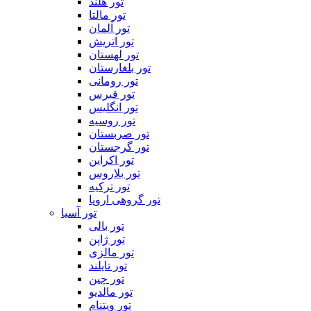
تور هلند
تور مالتا
تور آلمان
تور اتریش
تور لهستان
تور بلغارستان
تور رومانی
تور قبرس
تور انگلیس
تور روسیه
تور صربستان
تور گرجستان
تور اکراین
تور بلاروس
تور ترکیه
تور گروهی اروپا
تور آسیا
تور بالی
تور ژاپن
تور مالزی
تور تایلند
تور چین
تور مالدیو
تور ویتنام