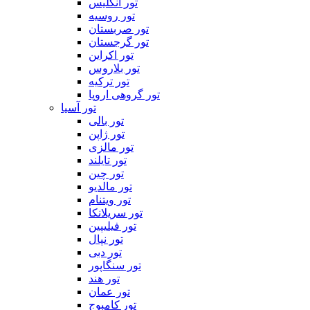
تور انگلیس
تور روسیه
تور صربستان
تور گرجستان
تور اکراین
تور بلاروس
تور ترکیه
تور گروهی اروپا
تور آسیا
تور بالی
تور ژاپن
تور مالزی
تور تایلند
تور چین
تور مالدیو
تور ویتنام
تور سریلانکا
تور فیلیپین
تور نپال
تور دبی
تور سنگاپور
تور هند
تور عمان
تور کامبوج