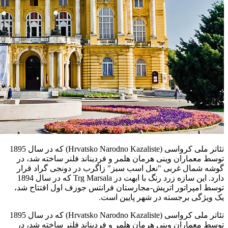
تئاتر ملی کرواسی (Hrvatsko Narodno Kazaliste) که در سال 1895
توسط معماران وینی هرمان هلمر و فردیناند فلنر ساخته شد، در
گوشه شمال غربی "نعل اسب سبز" زاگرب در دونجی گراد قرار
دارد. این سازه زرد رنگ با ابهت در Trg Marsala که در سال 1894
توسط امپراتور اتریش-مجارستان فرانتس جوزف اول افتتاح شد،
یک ویژگی برجسته در شهر پایین است.
تئاتر ملی کرواسی (Hrvatsko Narodno Kazaliste) که در سال 1895
توسط معماران وینی هرمان هلمر و فردیناند فلنر ساخته شد، در