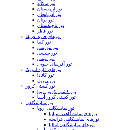
تور ماکائو
تور ارمنستان
تور آذربایجان
تور بوتان
تور تاجیکستان
تور قطر
تورهای قاره آفریقا
تور کنیا
تور موریس
تور سیشل
تور تونس
تور آفریقای جنوبی
تورهای قاره آمریکا
تور کانادا
تور برزیل
تور کشتی کروز
تور کشتی کروز اروپا
تور کشتی کروز آسیا
تور نمایشگاهی
تور نمایشگاهی اروپا
تورهای نمایشگاهی اسپانیا
تورهای نمایشگاهی فرانسه
تورهای نمایشگاهی ایتالیا