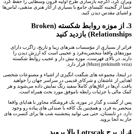
ویران کرد، اگرچه بازسازی طرح اولیه قرون وسطایی را حفظ کرد.
حتماً از گنجینه کلیسای جامع با بسیاری از آثار هنری مذهبی، لباس‌ها
و اشیای مقدس دیدن کنید.
3. از موزه روابط شکسته (Broken
Relationships) بازدید کنید
فراتر از بسیاری از مؤسسات هنرهای زیبا و تاریخ، زاگرب دارای
موزه‌های واقعاً منحصربه‌فرد و عجیبی است که ارزش دیدن را
دارند. در بالای فهرست، موزه نیش دار و عجیب روابط شکسته
(Muzej prekinutih veza) قرار دارد.
در اینجا، مجموعه های شگفت انگیزی از اشیاء و مصنوعات شخصی
اهدایی از عاشقان و شرکای قدیمی در سراسر جهان را خواهید
یافت. آن‌ها در اتاق‌های کاملاً سفید رنگ نمایش داده می‌شوند و هر
کمک مالی با جزئیات رابطه ناموفق مورد بحث همراه است.
پس از گشت و گذار در موزه، یک فروشگاه مجاور با هدایای واقعا
منحصر به فرد، و همچنین یک کافه با صندلی های پیاده رو وجود
دارد. در تابستان، حتی می توانید پنجشنبه شب ها برای کنسرت های
جاز به آنجا بروید.
4. از برج Lotrscak بالا بروید