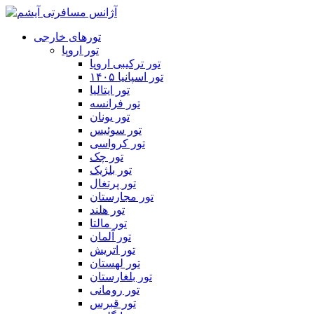
تورهای خارجی
تور اروپا
تور ترکیبی اروپا
تور اسپانیا ۱۴۰۵
تور ایتالیا
تور فرانسه
تور یونان
تور سوئیس
تور کرواسی
تور چک
تور بلژیک
تور پرتغال
تور مجارستان
تور هلند
تور مالتا
تور آلمان
تور اتریش
تور لهستان
تور بلغارستان
تور رومانی
تور قبرس