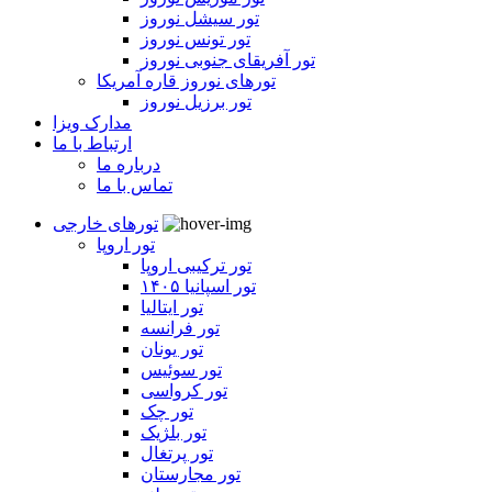
تور سیشل نوروز
تور تونس نوروز
تور آفریقای جنوبی نوروز
تورهای نوروز قاره آمریکا
تور برزیل نوروز
مدارک ویزا
ارتباط با ما
درباره ما
تماس با ما
تورهای خارجی
تور اروپا
تور ترکیبی اروپا
تور اسپانیا ۱۴۰۵
تور ایتالیا
تور فرانسه
تور یونان
تور سوئیس
تور کرواسی
تور چک
تور بلژیک
تور پرتغال
تور مجارستان