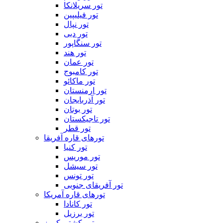
تور سریلانکا
تور فیلیپین
تور نپال
تور دبی
تور سنگاپور
تور هند
تور عمان
تور کامبوج
تور ماکائو
تور ارمنستان
تور آذربایجان
تور بوتان
تور تاجیکستان
تور قطر
تورهای قاره آفریقا
تور کنیا
تور موریس
تور سیشل
تور تونس
تور آفریقای جنوبی
تورهای قاره آمریکا
تور کانادا
تور برزیل
تور کشتی کروز