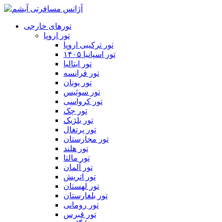
تورهای خارجی
تور اروپا
تور ترکیبی اروپا
تور اسپانیا ۱۴۰۵
تور ایتالیا
تور فرانسه
تور یونان
تور سوئیس
تور کرواسی
تور چک
تور بلژیک
تور پرتغال
تور مجارستان
تور هلند
تور مالتا
تور آلمان
تور اتریش
تور لهستان
تور بلغارستان
تور رومانی
تور قبرس