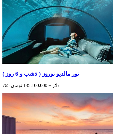
تور مالدیو نوروز ( 5شب و 6 روز )
765 دلار + 135.100.000 تومان