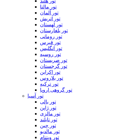
تور هلند
تور مالتا
تور آلمان
تور اتریش
تور لهستان
تور بلغارستان
تور رومانی
تور قبرس
تور انگلیس
تور روسیه
تور صربستان
تور گرجستان
تور اکراین
تور بلاروس
تور ترکیه
تور گروهی اروپا
تور آسیا
تور بالی
تور ژاپن
تور مالزی
تور تایلند
تور چین
تور مالدیو
تور ویتنام