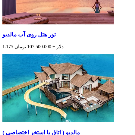
تور هتل روی آب مالدیو
1.175 دلار + 107.500.000 تومان
مالدیو ( اتاق با استخر اختصاصی )