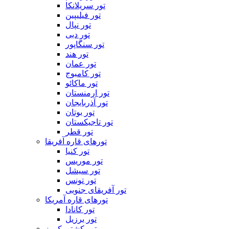
تور سریلانکا
تور فیلیپین
تور نپال
تور دبی
تور سنگاپور
تور هند
تور عمان
تور کامبوج
تور ماکائو
تور ارمنستان
تور آذربایجان
تور بوتان
تور تاجیکستان
تور قطر
تورهای قاره آفریقا
تور کنیا
تور موریس
تور سیشل
تور تونس
تور آفریقای جنوبی
تورهای قاره آمریکا
تور کانادا
تور برزیل
تور کشتی کروز