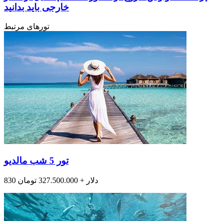
خارجی باید بدانید
تورهای مرتبط
تور 5 شب مالدیو
830 دلار + 327.500.000 تومان