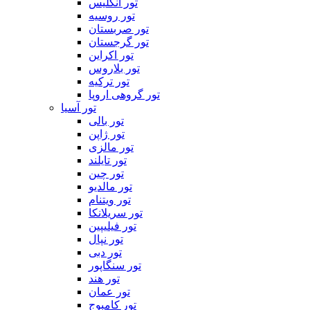
تور انگلیس
تور روسیه
تور صربستان
تور گرجستان
تور اکراین
تور بلاروس
تور ترکیه
تور گروهی اروپا
تور آسیا
تور بالی
تور ژاپن
تور مالزی
تور تایلند
تور چین
تور مالدیو
تور ویتنام
تور سریلانکا
تور فیلیپین
تور نپال
تور دبی
تور سنگاپور
تور هند
تور عمان
تور کامبوج