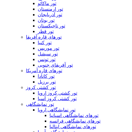
تور ماکائو
تور ارمنستان
تور آذربایجان
تور بوتان
تور تاجیکستان
تور قطر
تورهای قاره آفریقا
تور کنیا
تور موریس
تور سیشل
تور تونس
تور آفریقای جنوبی
تورهای قاره آمریکا
تور کانادا
تور برزیل
تور کشتی کروز
تور کشتی کروز اروپا
تور کشتی کروز آسیا
تور نمایشگاهی
تور نمایشگاهی اروپا
تورهای نمایشگاهی اسپانیا
تورهای نمایشگاهی فرانسه
تورهای نمایشگاهی ایتالیا