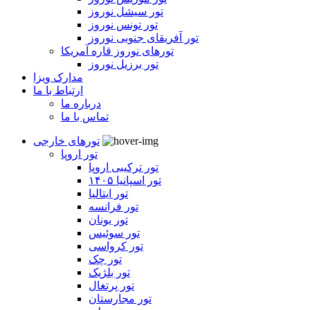
تور سیشل نوروز
تور تونس نوروز
تور آفریقای جنوبی نوروز
تورهای نوروز قاره آمریکا
تور برزیل نوروز
مدارک ویزا
ارتباط با ما
درباره ما
تماس با ما
تورهای خارجی
تور اروپا
تور ترکیبی اروپا
تور اسپانیا ۱۴۰۵
تور ایتالیا
تور فرانسه
تور یونان
تور سوئیس
تور کرواسی
تور چک
تور بلژیک
تور پرتغال
تور مجارستان