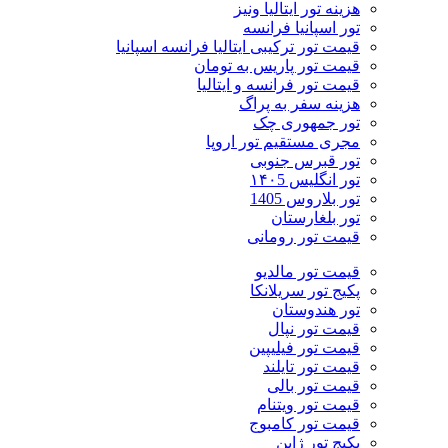
هزینه تور ایتالیا ونیز
تور اسپانیا فرانسه
قیمت تور ترکیبی ایتالیا فرانسه اسپانیا
قیمت تور پاریس به تومان
قیمت تور فرانسه و ایتالیا
هزینه سفر به پراگ
تور جمهوری چک
مجری مستقیم تور اروپا
تور قبرس جنوبی
تور انگلیس ۱۴۰5
تور بلاروس 1405
تور بلغارستان
قیمت تور رومانی
قیمت تور مالدیو
پکیج تور سریلانکا
تور هندوستان
قیمت تور نپال
قیمت تور فیلیپین
قیمت تور تایلند
قیمت تور بالی
قیمت تور ویتنام
قیمت تور کامبوج
پکیج تور ژاپن