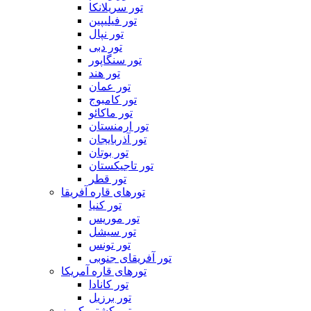
تور سریلانکا
تور فیلیپین
تور نپال
تور دبی
تور سنگاپور
تور هند
تور عمان
تور کامبوج
تور ماکائو
تور ارمنستان
تور آذربایجان
تور بوتان
تور تاجیکستان
تور قطر
تورهای قاره آفریقا
تور کنیا
تور موریس
تور سیشل
تور تونس
تور آفریقای جنوبی
تورهای قاره آمریکا
تور کانادا
تور برزیل
تور کشتی کروز