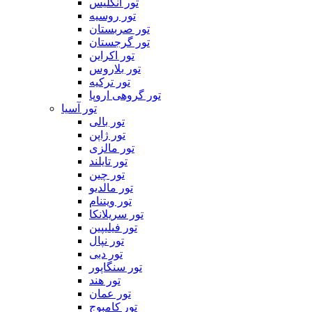
تور انگلیس
تور روسیه
تور صربستان
تور گرجستان
تور اکراین
تور بلاروس
تور ترکیه
تور گروهی اروپا
تور آسیا
تور بالی
تور ژاپن
تور مالزی
تور تایلند
تور چین
تور مالدیو
تور ویتنام
تور سریلانکا
تور فیلیپین
تور نپال
تور دبی
تور سنگاپور
تور هند
تور عمان
تور کامبوج