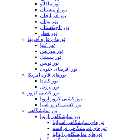
تور ماکائو
تور ارمنستان
تور آذربایجان
تور بوتان
تور تاجیکستان
تور قطر
تورهای قاره آفریقا
تور کنیا
تور موریس
تور سیشل
تور تونس
تور آفریقای جنوبی
تورهای قاره آمریکا
تور کانادا
تور برزیل
تور کشتی کروز
تور کشتی کروز اروپا
تور کشتی کروز آسیا
تور نمایشگاهی
تور نمایشگاهی اروپا
تورهای نمایشگاهی اسپانیا
تورهای نمایشگاهی فرانسه
تورهای نمایشگاهی ایتالیا