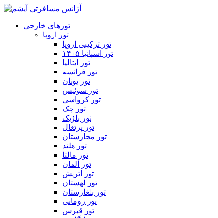
تورهای خارجی
تور اروپا
تور ترکیبی اروپا
تور اسپانیا ۱۴۰۵
تور ایتالیا
تور فرانسه
تور یونان
تور سوئیس
تور کرواسی
تور چک
تور بلژیک
تور پرتغال
تور مجارستان
تور هلند
تور مالتا
تور آلمان
تور اتریش
تور لهستان
تور بلغارستان
تور رومانی
تور قبرس