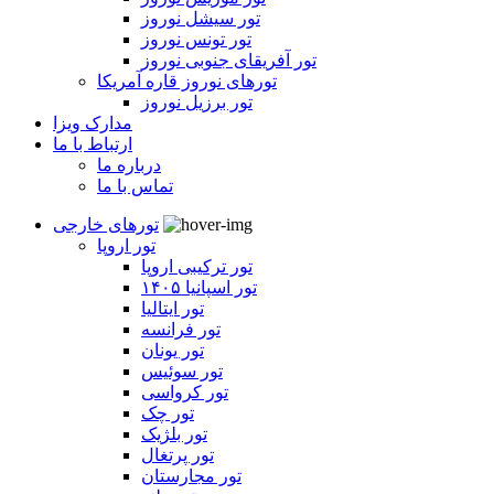
تور سیشل نوروز
تور تونس نوروز
تور آفریقای جنوبی نوروز
تورهای نوروز قاره آمریکا
تور برزیل نوروز
مدارک ویزا
ارتباط با ما
درباره ما
تماس با ما
تورهای خارجی
تور اروپا
تور ترکیبی اروپا
تور اسپانیا ۱۴۰۵
تور ایتالیا
تور فرانسه
تور یونان
تور سوئیس
تور کرواسی
تور چک
تور بلژیک
تور پرتغال
تور مجارستان