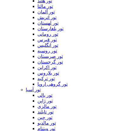
تور هلند
تور مالتا
تور آلمان
تور اتریش
تور لهستان
تور بلغارستان
تور رومانی
تور قبرس
تور انگلیس
تور روسیه
تور صربستان
تور گرجستان
تور اکراین
تور بلاروس
تور ترکیه
تور گروهی اروپا
تور آسیا
تور بالی
تور ژاپن
تور مالزی
تور تایلند
تور چین
تور مالدیو
تور ویتنام