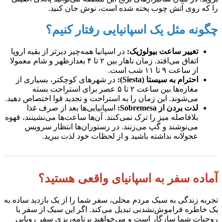
را که روی آتش چوب پخته شده است، نوش جان کنید.
چگونه مثل یک اسپانیایی رفتار کنیم؟
تغییر ساعت بیولوژیک:
در اسپانیا همه‌چیز دیرتر از بقیه اروپا
اتفاق می‌افتد. زمان ناهار بین ۲ تا ۴ بعدازظهر و شام معمولا
از ساعت ۹ تا ۱۱ شب است.
احترام به سیستا (Siesta):
در شهرهای کوچکتر، بسیاری از
مغازه‌ها بین ساعت ۲ تا ۵ عصر برای استراحت بسته
می‌شوند. این زمان را به استراحت و تجدید قوا اختصاص دهید.
لذت بردن از Sobremesa:
اسپانیایی‌ها بعد از صرف غذا
بلافاصله میز را ترک نمی‌کنند. آن‌ها ساعت‌ها می‌نشینند، قهوه
می‌نوشند و گپ می‌زنند. در رستوران‌ها انتظار سرویس
عجولانه نداشته باشید و از لحظات خود لذت ببرید.
آماده سفر به اسپانیای واقعی هستید؟
تجربه زندگی به سبک مردم محلی، سفر شما را از یک بازدید ساده به
یک خاطره فراموش‌نشدنی تبدیل می‌کند. اگر این سبک از سفر با
روحیات شما سازگار است و می‌خواهید برنامه‌ریزی سفر رویایی