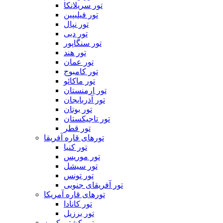
تور سریلانکا
تور فیلیپین
تور نپال
تور دبی
تور سنگاپور
تور هند
تور عمان
تور کامبوج
تور ماکائو
تور ارمنستان
تور آذربایجان
تور بوتان
تور تاجیکستان
تور قطر
تورهای قاره آفریقا
تور کنیا
تور موریس
تور سیشل
تور تونس
تور آفریقای جنوبی
تورهای قاره آمریکا
تور کانادا
تور برزیل
تور کشتی کروز