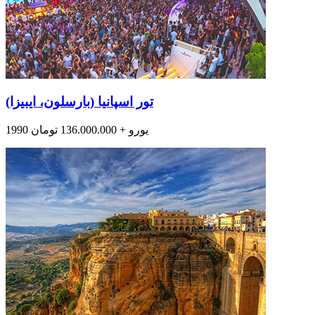
تور اسپانیا (بارسلون، ایبیزا)
1990 یورو + 136.000.000 تومان