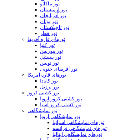
تور ماکائو
تور ارمنستان
تور آذربایجان
تور بوتان
تور تاجیکستان
تور قطر
تورهای قاره آفریقا
تور کنیا
تور موریس
تور سیشل
تور تونس
تور آفریقای جنوبی
تورهای قاره آمریکا
تور کانادا
تور برزیل
تور کشتی کروز
تور کشتی کروز اروپا
تور کشتی کروز آسیا
تور نمایشگاهی
تور نمایشگاهی اروپا
تورهای نمایشگاهی اسپانیا
تورهای نمایشگاهی فرانسه
تورهای نمایشگاهی ایتالیا