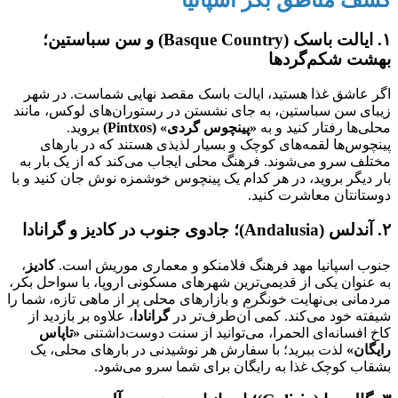
۱. ایالت باسک (Basque Country) و سن سباستین؛
بهشت شکم‌گردها
اگر عاشق غذا هستید، ایالت باسک مقصد نهایی شماست. در شهر
زیبای سن سباستین، به جای نشستن در رستوران‌های لوکس، مانند
محلی‌ها رفتار کنید و به
«پینچوس گردی» (Pintxos)
بروید.
پینچوس‌ها لقمه‌های کوچک و بسیار لذیذی هستند که در بارهای
مختلف سرو می‌شوند. فرهنگ محلی ایجاب می‌کند که از یک بار به
بار دیگر بروید، در هر کدام یک پینچوس خوشمزه نوش جان کنید و با
دوستانتان معاشرت کنید.
۲. آندلس (Andalusia)؛ جادوی جنوب در کادیز و گرانادا
جنوب اسپانیا مهد فرهنگ فلامنکو و معماری موریش است.
کادیز
،
به عنوان یکی از قدیمی‌ترین شهرهای مسکونی اروپا، با سواحل بکر،
مردمانی بی‌نهایت خونگرم و بازارهای محلی پر از ماهی تازه، شما را
شیفته خود می‌کند. کمی آن‌طرف‌تر در
گرانادا
، علاوه بر بازدید از
کاخ افسانه‌ای الحمرا، می‌توانید از سنت دوست‌داشتنی
«تاپاس
رایگان»
لذت ببرید؛ با سفارش هر نوشیدنی در بارهای محلی، یک
بشقاب کوچک غذا به رایگان برای شما سرو می‌شود.