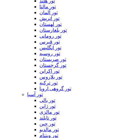
تور هلند
تور مالتا
تور آلمان
تور اتریش
تور لهستان
تور بلغارستان
تور رومانی
تور قبرس
تور انگلیس
تور روسیه
تور صربستان
تور گرجستان
تور اکراین
تور بلاروس
تور ترکیه
تور گروهی اروپا
تور آسیا
تور بالی
تور ژاپن
تور مالزی
تور تایلند
تور چین
تور مالدیو
تور ویتنام