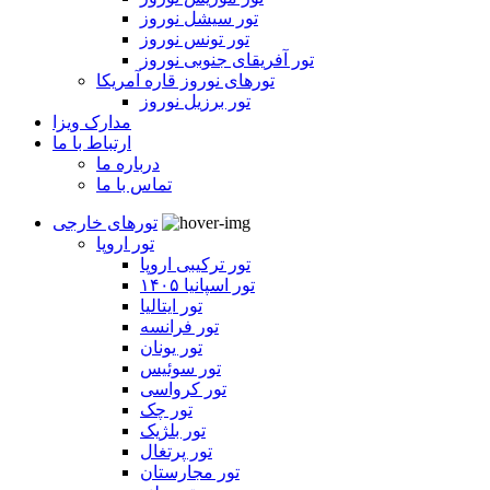
تور سیشل نوروز
تور تونس نوروز
تور آفریقای جنوبی نوروز
تورهای نوروز قاره آمریکا
تور برزیل نوروز
مدارک ویزا
ارتباط با ما
درباره ما
تماس با ما
تورهای خارجی
تور اروپا
تور ترکیبی اروپا
تور اسپانیا ۱۴۰۵
تور ایتالیا
تور فرانسه
تور یونان
تور سوئیس
تور کرواسی
تور چک
تور بلژیک
تور پرتغال
تور مجارستان