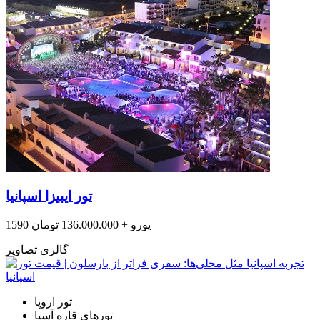
تور ایبیزا اسپانیا
1590 یورو + 136.000.000 تومان
گالری تصاویر
تور اروپا
تورهای قاره آسیا