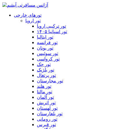
تورهای خارجی
تور اروپا
تور ترکیبی اروپا
تور اسپانیا ۱۴۰۵
تور ایتالیا
تور فرانسه
تور یونان
تور سوئیس
تور کرواسی
تور چک
تور بلژیک
تور پرتغال
تور مجارستان
تور هلند
تور مالتا
تور آلمان
تور اتریش
تور لهستان
تور بلغارستان
تور رومانی
تور قبرس