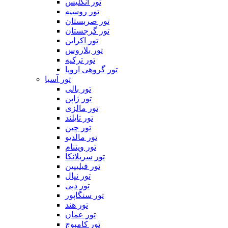
تور انگلیس
تور روسیه
تور صربستان
تور گرجستان
تور اکراین
تور بلاروس
تور ترکیه
تور گروهی اروپا
تور آسیا
تور بالی
تور ژاپن
تور مالزی
تور تایلند
تور چین
تور مالدیو
تور ویتنام
تور سریلانکا
تور فیلیپین
تور نپال
تور دبی
تور سنگاپور
تور هند
تور عمان
تور کامبوج