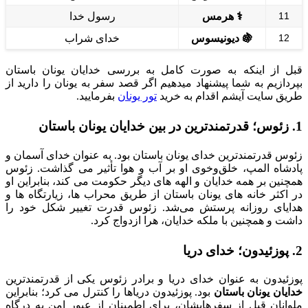
11
⚕️ هرمس
رسول خدا
12
🍇 دیونیسوس
خدای شراب
قبل از اینکه به صورت کامل به بررسی خدایان یونان باستان
بپردازیم به شما پیشنهاد میدهیم اگر قصد سفر به یونان را دارید از
طریق سایت آیشم اقدام به خرید
تور یونان
بفرمایید.
1. زئوس؛ قدرتمندترین در بین خدایان یونان باستان
زئوس قدرتمندترین خدای یونان باستان بود. به عنوان خدای آسمان و
پادشاه المپ، خلق‌وخوی او بر آب و هوا تأثیر می گذاشت. زئوس
همچنین بر همه خدایان و الهه های دیگر حکومت می کند، بنابراین او
در اکثر خانه های یونان باستان از طریق محراب ها، زیارتگاه ها و
هدایای روزانه پرستش می‌شد. زئوس قدرت تغییر شکل خود را
داشت و همچنین با ملکه خدایان، هرا ازدواج کرد.
2. پوزئیدون؛ خدای دریا
پوزئیدون به عنوان خدای دریا و برادر زئوس یکی از قدرتمندترین
خدایان یونان باستان
بود. پوزئیدون دریاها را کنترل می کرد؛ بنابراین
ملوانان قبل از سفرهایشان، برای اطمینان از عبور امن به درگاه