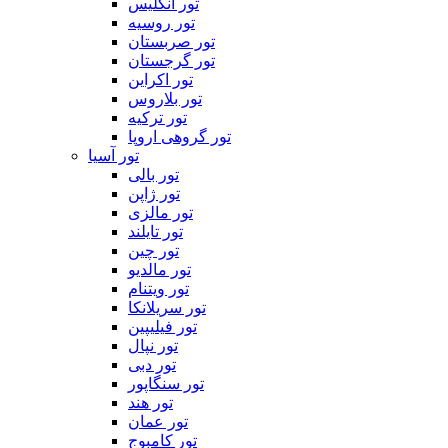
تور انگلیس
تور روسیه
تور صربستان
تور گرجستان
تور اکراین
تور بلاروس
تور ترکیه
تور گروهی اروپا
تور آسیا
تور بالی
تور ژاپن
تور مالزی
تور تایلند
تور چین
تور مالدیو
تور ویتنام
تور سریلانکا
تور فیلیپین
تور نپال
تور دبی
تور سنگاپور
تور هند
تور عمان
تور کامبوج