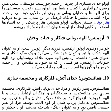
آپولو خدای بسیاری از چیزها از جمله خورشید، موسیقی، شعر، هنر،
رقص، تیراندازی با کمان و شفا بود. آپولو، پسر زئوس، موسیقی را
برای الهه ها و خدایان یونانی بر روی لیر طلایی خود می نواخت.
برای آشنایی بیشتر با جایگاه فرهنگ در این تمدن، می‌توانید درباره
هنر یونان
بیشتر بخوانید. آپولو همچنین هنر پزشکی را به انسان‌ها
آموخت و گاهی اوقات از او به عنوان "شفادهنده" یاد می‌شود.
9. آرتمیس؛ الهه یونانی شکار و حیات وحش
خواهر دوقلوی آپولو، آرتمیس، فرزند دیگر زئوس است. او به عنوان
الهه شکار، با تیر و کمان خود شکار می‌کرد و یک سگ شکاری به
عنوان همراه داشت. آرتمیس الهه مورد علاقه روستاییان بود. الهه
حیوانات، آرتمیس، هر کسی را که به حیوانات مقدس او، از جمله
خرس‌ها و گوزن‌ها آسیب برساند، مجازات می‌کند.
10. هفائستوس؛ خدای آتش، فلزکاری و مجسمه سازی
هفائستوس، پسر زئوس و هرا، خدای یونانی آتش، فلزکاری، مجسمه
سازی بود. هفائستوس با صنعتگران و آهنگران ارتباط داشت و با
الهه آفرودیت ازدواج کرد. بر خلاف دیگر خدایان و الهه‌های یونانی،
هفائستوس به دلیل پرتاب شدن از کوه المپ توسط هرا، از نظر
جسمی ناقص بود و به عنوان «لنگ» شناخته می‌شد. او با چکش و