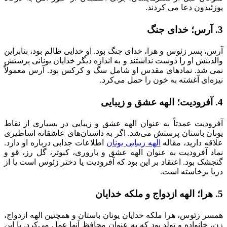
پوزئیدون دعا می کردند.
3. آرس؛ خدای جنگ
آرس، پسر زئوس و هرا، خدای جنگ بود. او خدایی ظالم بود، بنابراین
والدینش او را دوست نداشتند و به اندازه دیگر خدایان یونانی پرستش
نمی شد. نمادهای مقدس او شامل سگ و کرکس بود. آرس معمولاً
نیزه‌ای آغشته به خون را حمل می‌کرد.
4. آفرودیت؛ الهه عشق و زیبایی
آفرودیت عمدتاً به عنوان الهه عشق و زیبایی در بسیاری از نقاط
یونان باستان پرستش می‌شد. اگر به داستان‌های عاشقانه اساطیری
علاقه دارید، مقاله
الهه زیبایی یونان
اطلاعات جذابی درباره او دارد.
نماد آفرودیت به عنوان الهه عشق و باروری، کبوتر، گل رز، قو و
گنجشک بود. اعتقاد بر این بود که آفرودیت یا دختر زئوس است یا از
دریا برخاسته است.
5. هرا؛ الهه ازدواج و ملکه خدایان
همسر زئوس، هرا ملکه خدایان یونان باستان و همچنین الهه ازدواج،
زن، خانواده و تولد بود که به عنوان محافظ آنها عمل می‌کرد. با این