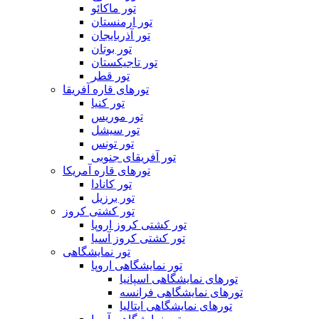
تور ماکائو
تور ارمنستان
تور آذربایجان
تور بوتان
تور تاجیکستان
تور قطر
تورهای قاره آفریقا
تور کنیا
تور موریس
تور سیشل
تور تونس
تور آفریقای جنوبی
تورهای قاره آمریکا
تور کانادا
تور برزیل
تور کشتی کروز
تور کشتی کروز اروپا
تور کشتی کروز آسیا
تور نمایشگاهی
تور نمایشگاهی اروپا
تورهای نمایشگاهی اسپانیا
تورهای نمایشگاهی فرانسه
تورهای نمایشگاهی ایتالیا