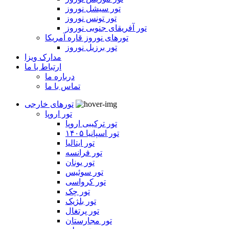
تور سیشل نوروز
تور تونس نوروز
تور آفریقای جنوبی نوروز
تورهای نوروز قاره آمریکا
تور برزیل نوروز
مدارک ویزا
ارتباط با ما
درباره ما
تماس با ما
تورهای خارجی
تور اروپا
تور ترکیبی اروپا
تور اسپانیا ۱۴۰۵
تور ایتالیا
تور فرانسه
تور یونان
تور سوئیس
تور کرواسی
تور چک
تور بلژیک
تور پرتغال
تور مجارستان