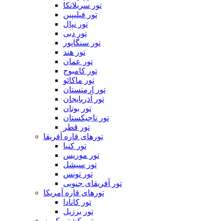
تور سریلانکا
تور فیلیپین
تور نپال
تور دبی
تور سنگاپور
تور هند
تور عمان
تور کامبوج
تور ماکائو
تور ارمنستان
تور آذربایجان
تور بوتان
تور تاجیکستان
تور قطر
تورهای قاره آفریقا
تور کنیا
تور موریس
تور سیشل
تور تونس
تور آفریقای جنوبی
تورهای قاره آمریکا
تور کانادا
تور برزیل
تور کشتی کروز