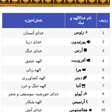
نام خدا/الهه و
ردیف
نقش/حوزه
نماد
⚡ زئوس
1
خدای آسمان
2
🔱 پوزئیدون
خدای دریا
🛡️ آرس
3
خدای جنگ
🕊️ آفرودیت
4
الهه عشق
5
👑 هرا
الهه زنان
6
🌾 دمتر
الهه کشاورزی
7
🦉 آتنا
الهه جنگ و خرد
8
🎶 آپولو
خدای خورشید، موسیقی و شعر
9
☾ آرتمیس
الهه شکار
10
🔥 هفائستوس
خدای آتش