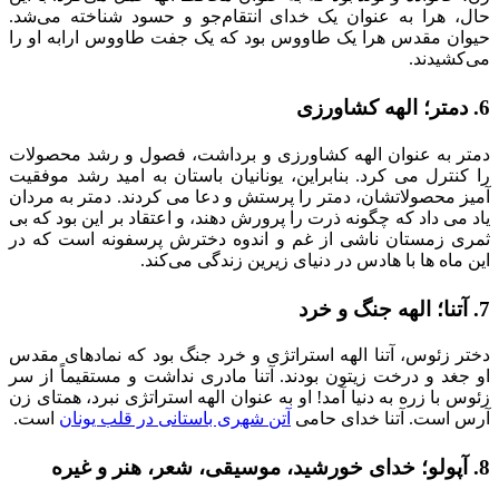
حال، هرا به عنوان یک خدای انتقام‌جو و حسود شناخته می‌شد.
حیوان مقدس هرا یک طاووس بود که یک جفت طاووس ارابه او را
می‌کشیدند.
6. دمتر؛ الهه کشاورزی
دمتر به عنوان الهه کشاورزی و برداشت، فصول و رشد محصولات
را کنترل می کرد. بنابراین، یونانیان باستان به امید رشد موفقیت
آمیز محصولاتشان، دمتر را پرستش و دعا می کردند. دمتر به مردان
یاد می داد که چگونه ذرت را پرورش دهند، و اعتقاد بر این بود که بی
ثمری زمستان ناشی از غم و اندوه دخترش پرسفونه است که در
این ماه ها با هادس در دنیای زیرین زندگی می‌کند.
7. آتنا؛ الهه جنگ و خرد
دختر زئوس، آتنا الهه استراتژی و خرد جنگ بود که نمادهای مقدس
او جغد و درخت زیتون بودند. آتنا مادری نداشت و مستقیماً از سر
زئوس با زره به دنیا آمد! او به عنوان الهه استراتژی نبرد، همتای زن
آرس است. آتنا خدای حامی
آتن شهری باستانی در قلب یونان
است.
8. آپولو؛ خدای خورشید، موسیقی، شعر، هنر و غیره