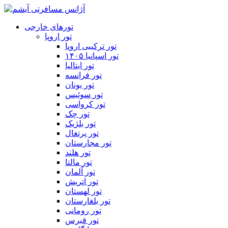
تورهای خارجی
تور اروپا
تور ترکیبی اروپا
تور اسپانیا ۱۴۰۵
تور ایتالیا
تور فرانسه
تور یونان
تور سوئیس
تور کرواسی
تور چک
تور بلژیک
تور پرتغال
تور مجارستان
تور هلند
تور مالتا
تور آلمان
تور اتریش
تور لهستان
تور بلغارستان
تور رومانی
تور قبرس