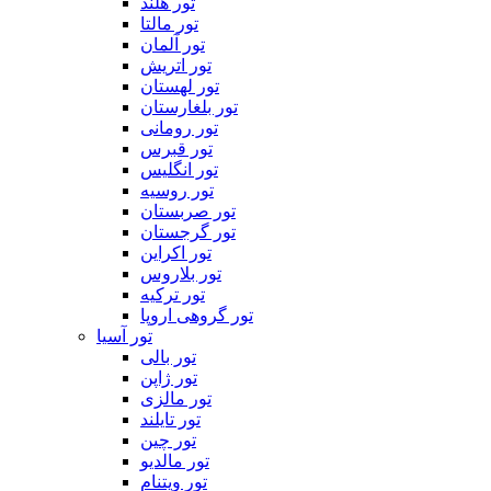
تور هلند
تور مالتا
تور آلمان
تور اتریش
تور لهستان
تور بلغارستان
تور رومانی
تور قبرس
تور انگلیس
تور روسیه
تور صربستان
تور گرجستان
تور اکراین
تور بلاروس
تور ترکیه
تور گروهی اروپا
تور آسیا
تور بالی
تور ژاپن
تور مالزی
تور تایلند
تور چین
تور مالدیو
تور ویتنام