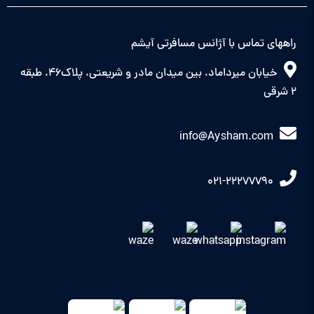
راههای تماس با آژانس مسافرتی آیشم
خیابان میرداماد، بین میدان مادر و شریعتی، پلاک46، طبقه
2 شرقی
info@Aysham.com
021-22277790