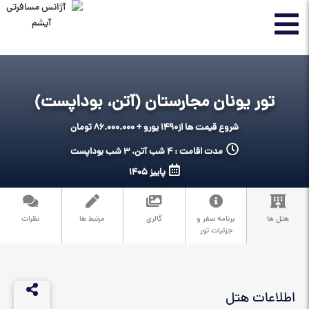
تور یونان مجارستان (آتن، بوداپست)
شروع قیمت ها از
1490 یورو + 86.000.000 تومان
مدت اقامت : 4 شب آتن، 3 شب بوداپست
پاییز 1405
هتل ها
برنامه سفر و
گالری
مرتبط ها
نظرات
جزئیات تور
اطلاعات هتل