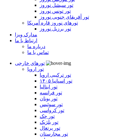
تور سیشل نوروز
تور تونس نوروز
تور آفریقای جنوبی نوروز
تورهای نوروز قاره آمریکا
تور برزیل نوروز
مدارک ویزا
ارتباط با ما
درباره ما
تماس با ما
تورهای خارجی
تور اروپا
تور ترکیبی اروپا
تور اسپانیا ۱۴۰۵
تور ایتالیا
تور فرانسه
تور یونان
تور سوئیس
تور کرواسی
تور چک
تور بلژیک
تور پرتغال
تور مجارستان