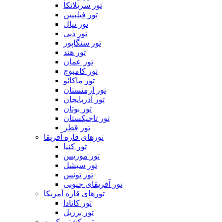
تور سریلانکا
تور فیلیپین
تور نپال
تور دبی
تور سنگاپور
تور هند
تور عمان
تور کامبوج
تور ماکائو
تور ارمنستان
تور آذربایجان
تور بوتان
تور تاجیکستان
تور قطر
تورهای قاره آفریقا
تور کنیا
تور موریس
تور سیشل
تور تونس
تور آفریقای جنوبی
تورهای قاره آمریکا
تور کانادا
تور برزیل
تور کشتی کروز