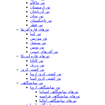
تور ماکائو
تور ارمنستان
تور آذربایجان
تور بوتان
تور تاجیکستان
تور قطر
تورهای قاره آفریقا
تور کنیا
تور موریس
تور سیشل
تور تونس
تور آفریقای جنوبی
تورهای قاره آمریکا
تور کانادا
تور برزیل
تور کشتی کروز
تور کشتی کروز اروپا
تور کشتی کروز آسیا
تور نمایشگاهی
تور نمایشگاهی اروپا
تورهای نمایشگاهی اسپانیا
تورهای نمایشگاهی فرانسه
تورهای نمایشگاهی ایتالیا