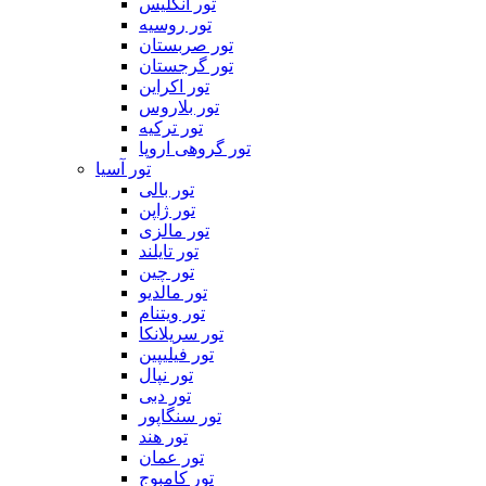
تور انگلیس
تور روسیه
تور صربستان
تور گرجستان
تور اکراین
تور بلاروس
تور ترکیه
تور گروهی اروپا
تور آسیا
تور بالی
تور ژاپن
تور مالزی
تور تایلند
تور چین
تور مالدیو
تور ویتنام
تور سریلانکا
تور فیلیپین
تور نپال
تور دبی
تور سنگاپور
تور هند
تور عمان
تور کامبوج