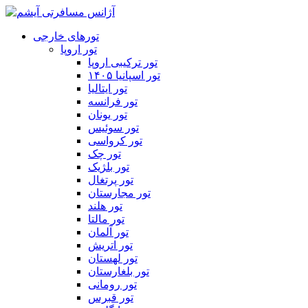
تورهای خارجی
تور اروپا
تور ترکیبی اروپا
تور اسپانیا ۱۴۰۵
تور ایتالیا
تور فرانسه
تور یونان
تور سوئیس
تور کرواسی
تور چک
تور بلژیک
تور پرتغال
تور مجارستان
تور هلند
تور مالتا
تور آلمان
تور اتریش
تور لهستان
تور بلغارستان
تور رومانی
تور قبرس