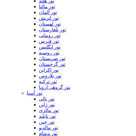
تور هلند
تور مالتا
تور آلمان
تور اتریش
تور لهستان
تور بلغارستان
تور رومانی
تور قبرس
تور انگلیس
تور روسیه
تور صربستان
تور گرجستان
تور اکراین
تور بلاروس
تور ترکیه
تور گروهی اروپا
تور آسیا
تور بالی
تور ژاپن
تور مالزی
تور تایلند
تور چین
تور مالدیو
تور ویتنام