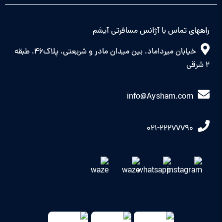
راههای تماس با آژانس مسافرتی آیشم
خیابان میرداماد، بین میدان مادر و شریعتی، پلاک46، طبقه
2 شرقی
info@Aysham.com
021-22277790