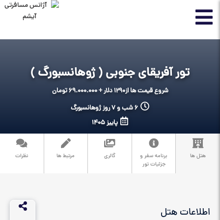
تور آفریقای جنوبی ( ژوهانسبورگ )
شروع قیمت ها از
1290 دلار + 69.000.000 تومان
6 شب و 7 روز ژوهانسبورگ
پاییز 1405
هتل ها
برنامه سفر و
گالری
مرتبط ها
نظرات
جزئیات تور
اطلاعات هتل