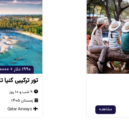
1990 دلار + 129000000 تومان
تور ترکیبی کنیا تان
9 شب و 10 روز
زمستان 1405
مشاهده
Qatar Airways