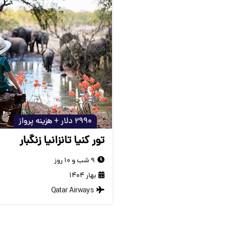
2990 دلار + هزینه پرواز
تور کنیا تانزانیا زنگبار
9 شب و 10 روز
بهار 1404
Qatar Airways