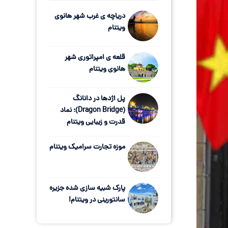
دریاچه ی غرب شهر هانوی
ویتنام
قلعه ی امپراتوری شهر
هانوی ویتنام
پل اژدها در دانانگ
(Dragon Bridge)؛ نماد
قدرت و زیبایی ویتنام
موزه تجارت سرامیک ویتنام
پارک شبیه سازی شده جزیره
سانتورینی در ویتنام!