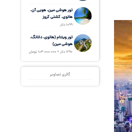
تور هوشی مین، هویی آن،
هانوی، کشتی کروز
1099 دلار
تور ویتنام (هانوی، دانانگ،
هوشی مین)
1290 دلار + 104.000.000 تومان
گالری تصاویر