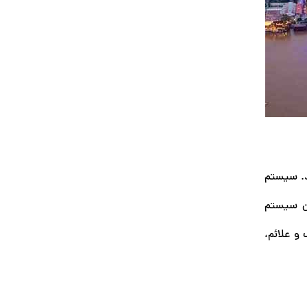
ند. سیستم
ین سیستم
و علائم،