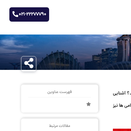
021-22277790
فهرست عناوین
؟ آشنایی
ی‌ ها نیز
مقالات مرتبط