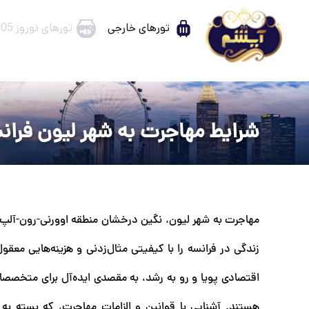
تورهای خارجی
تورهای نوروز 1405
شرایط مهاجرت به شهر لیون فرا
مهاجرت به شهر لیون، نگین درخشان منطقه اوورنی-رون-آلپ و 
زندگی در فرانسه را با کیفیتی مثال‌زدنی و هزینه‌هایی معقول
اقتصادی پویا و رو به رشد، به مقصدی ایده‌آل برای متخصصا
هستند. آشنایی با قوانین و الزامات مهاجرت، که بسته به