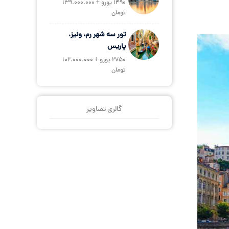
1490 یورو + 139.000.000
تومان
تور سه شهر رم، ونیز،
پاریس
2750 یورو + 102.000.000
تومان
گالری تصاویر