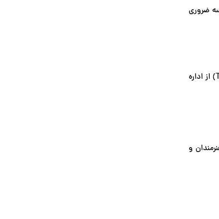
سه ضروری
پس ا ورود به لیون، باید در شهرداری (Mairie) محل سکونت خود ثبت‌نام کرده و سپس برای دریافت کارت اقامت (Titre de séjour) از اداره
 Presqu'île برای زندگی شهری و پرجنب‌وجوش، Croix-Rousse برای هنرمندان و