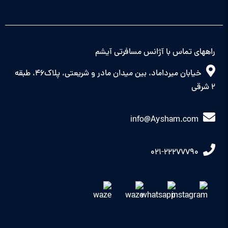
راههای تماس با آژانس مسافرتی آیشم
خیابان میرداماد، بین میدان مادر و شریعتی، پلاک46، طبقه
2 شرقی
info@Aysham.com
021-22277790