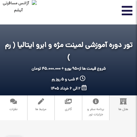
تور دوره آموزشی لمینت مژه و ابرو ایتالیا ( رم
)
شروع قیمت ها از
950 یورو + 45.000.000 تومان
4 شب و 5 روز رم
2 الی 6 خرداد 1405
هتل ها
برنامه سفر و
گالری
مرتبط ها
نظرات
جزئیات تور