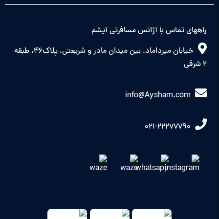
راههای تماس با آژانس مسافرتی آیشم
خیابان میرداماد، بین میدان مادر و شریعتی، پلاک46، طبقه
2 شرقی
info@Aysham.com
021-22277790