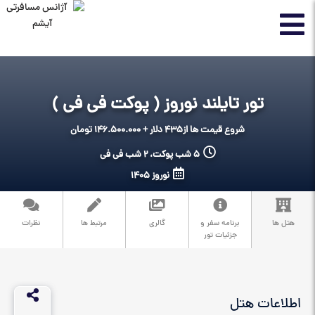
تور تایلند نوروز ( پوکت فی فی )
شروع قیمت ها از
435 دلار + 146.500.000 تومان
5 شب پوکت، 2 شب فی فی
نوروز 1405
هتل ها
برنامه سفر و
گالری
مرتبط ها
نظرات
جزئیات تور
اطلاعات هتل