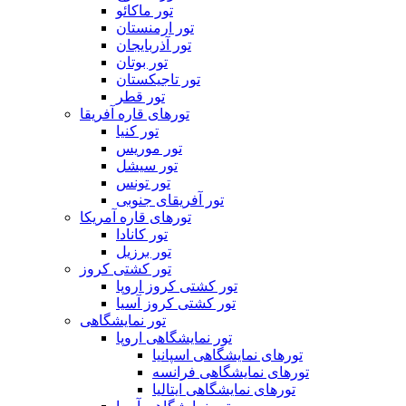
تور ماکائو
تور ارمنستان
تور آذربایجان
تور بوتان
تور تاجیکستان
تور قطر
تورهای قاره آفریقا
تور کنیا
تور موریس
تور سیشل
تور تونس
تور آفریقای جنوبی
تورهای قاره آمریکا
تور کانادا
تور برزیل
تور کشتی کروز
تور کشتی کروز اروپا
تور کشتی کروز آسیا
تور نمایشگاهی
تور نمایشگاهی اروپا
تورهای نمایشگاهی اسپانیا
تورهای نمایشگاهی فرانسه
تورهای نمایشگاهی ایتالیا