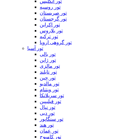
تور انگلیس
تور روسیه
تور صربستان
تور گرجستان
تور اکراین
تور بلاروس
تور ترکیه
تور گروهی اروپا
تور آسیا
تور بالی
تور ژاپن
تور مالزی
تور تایلند
تور چین
تور مالدیو
تور ویتنام
تور سریلانکا
تور فیلیپین
تور نپال
تور دبی
تور سنگاپور
تور هند
تور عمان
تور کامبوج