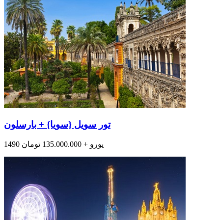
تور سویل {سویا} + بارسلون
1490 یورو + 135.000.000 تومان