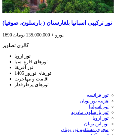
تور ترکیبی اسپانیا بلغارستان ( بارسلون، صوفیا)
1690 یورو + 135.000.000 تومان
گالری تصاویر
تور اروپا
تورهای قاره آسیا
تور آفریقا
تورهای نوروز 1405
اقامت و مهاجرت
تورهای پرطرفدار
تور فرانسه
هزینه تور یونان
تور اسپانیا
تور بارسلون مادرید
تور اروپا
تور آتن یونان
مجری مستقیم تور یونان