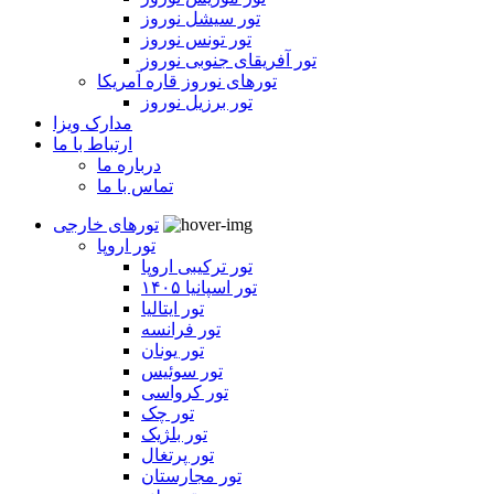
تور سیشل نوروز
تور تونس نوروز
تور آفریقای جنوبی نوروز
تورهای نوروز قاره آمریکا
تور برزیل نوروز
مدارک ویزا
ارتباط با ما
درباره ما
تماس با ما
تورهای خارجی
تور اروپا
تور ترکیبی اروپا
تور اسپانیا ۱۴۰۵
تور ایتالیا
تور فرانسه
تور یونان
تور سوئیس
تور کرواسی
تور چک
تور بلژیک
تور پرتغال
تور مجارستان