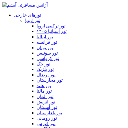
تورهای خارجی
تور اروپا
تور ترکیبی اروپا
تور اسپانیا ۱۴۰۵
تور ایتالیا
تور فرانسه
تور یونان
تور سوئیس
تور کرواسی
تور چک
تور بلژیک
تور پرتغال
تور مجارستان
تور هلند
تور مالتا
تور آلمان
تور اتریش
تور لهستان
تور بلغارستان
تور رومانی
تور قبرس