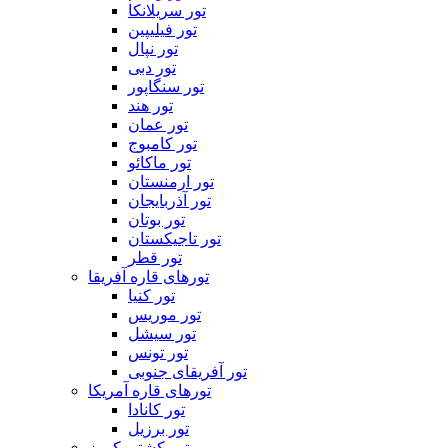
تور سریلانکا
تور فیلیپین
تور نپال
تور دبی
تور سنگاپور
تور هند
تور عمان
تور کامبوج
تور ماکائو
تور ارمنستان
تور آذربایجان
تور بوتان
تور تاجیکستان
تور قطر
تورهای قاره آفریقا
تور کنیا
تور موریس
تور سیشل
تور تونس
تور آفریقای جنوبی
تورهای قاره آمریکا
تور کانادا
تور برزیل
تور کشتی کروز