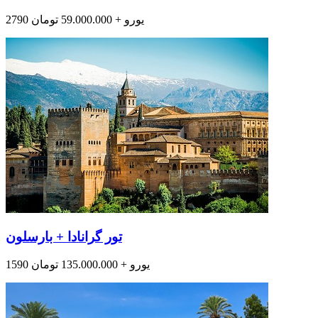
2790 یورو + 59.000.000 تومان
تور گرانادا + بارسلون
1590 یورو + 135.000.000 تومان