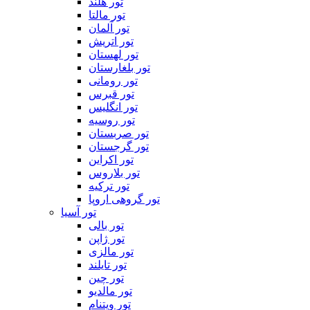
تور هلند
تور مالتا
تور آلمان
تور اتریش
تور لهستان
تور بلغارستان
تور رومانی
تور قبرس
تور انگلیس
تور روسیه
تور صربستان
تور گرجستان
تور اکراین
تور بلاروس
تور ترکیه
تور گروهی اروپا
تور آسیا
تور بالی
تور ژاپن
تور مالزی
تور تایلند
تور چین
تور مالدیو
تور ویتنام