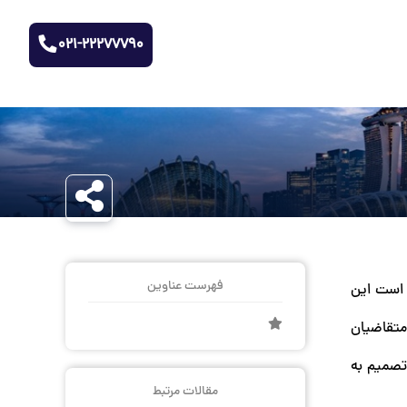
021-22277790
فهرست عناوین
ر است این
 متقاضیان
تصمیم به
مقالات مرتبط