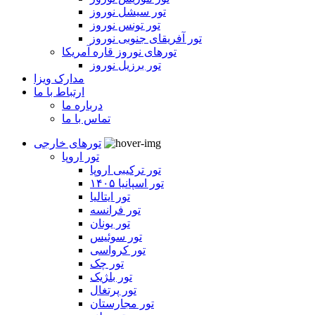
تور سیشل نوروز
تور تونس نوروز
تور آفریقای جنوبی نوروز
تورهای نوروز قاره آمریکا
تور برزیل نوروز
مدارک ویزا
ارتباط با ما
درباره ما
تماس با ما
تورهای خارجی
تور اروپا
تور ترکیبی اروپا
تور اسپانیا ۱۴۰۵
تور ایتالیا
تور فرانسه
تور یونان
تور سوئیس
تور کرواسی
تور چک
تور بلژیک
تور پرتغال
تور مجارستان