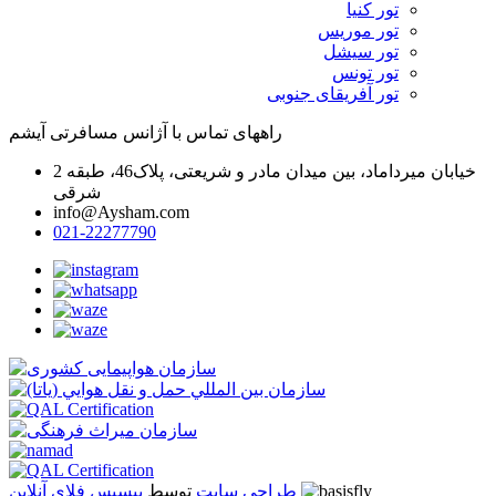
تور کنیا
تور موریس
تور سیشل
تور تونس
تور آفریقای جنوبی
راههای تماس با آژانس مسافرتی آیشم
خیابان میرداماد، بین میدان مادر و شریعتی، پلاک46، طبقه 2
شرقی
info@Aysham.com
021-22277790
بیسیس فلای آنلاین
طراحی سایت
توسط