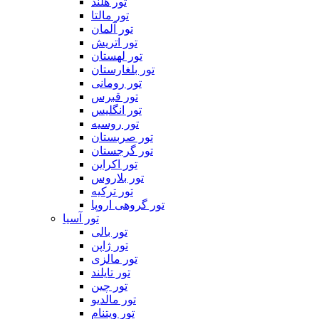
تور هلند
تور مالتا
تور آلمان
تور اتریش
تور لهستان
تور بلغارستان
تور رومانی
تور قبرس
تور انگلیس
تور روسیه
تور صربستان
تور گرجستان
تور اکراین
تور بلاروس
تور ترکیه
تور گروهی اروپا
تور آسیا
تور بالی
تور ژاپن
تور مالزی
تور تایلند
تور چین
تور مالدیو
تور ویتنام