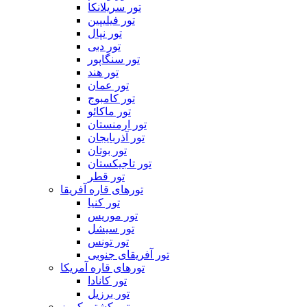
تور سریلانکا
تور فیلیپین
تور نپال
تور دبی
تور سنگاپور
تور هند
تور عمان
تور کامبوج
تور ماکائو
تور ارمنستان
تور آذربایجان
تور بوتان
تور تاجیکستان
تور قطر
تورهای قاره آفریقا
تور کنیا
تور موریس
تور سیشل
تور تونس
تور آفریقای جنوبی
تورهای قاره آمریکا
تور کانادا
تور برزیل
تور کشتی کروز