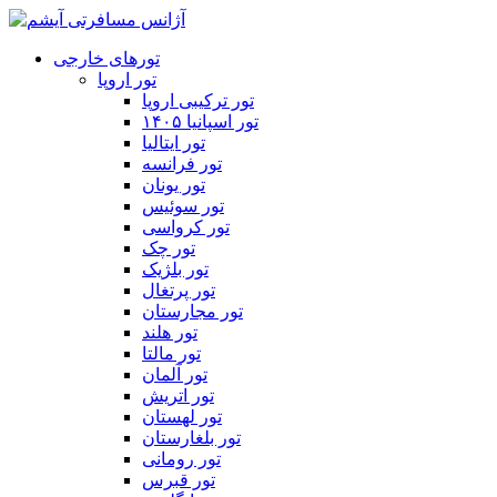
تورهای خارجی
تور اروپا
تور ترکیبی اروپا
تور اسپانیا ۱۴۰۵
تور ایتالیا
تور فرانسه
تور یونان
تور سوئیس
تور کرواسی
تور چک
تور بلژیک
تور پرتغال
تور مجارستان
تور هلند
تور مالتا
تور آلمان
تور اتریش
تور لهستان
تور بلغارستان
تور رومانی
تور قبرس