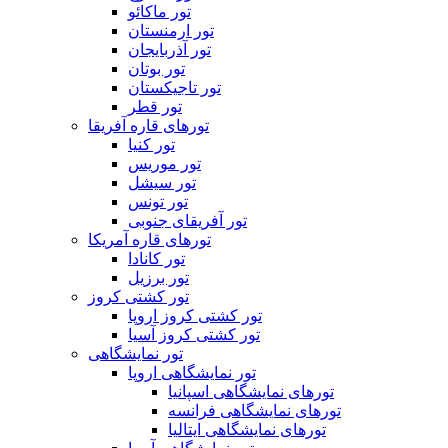
تور ماکائو
تور ارمنستان
تور آذربایجان
تور بوتان
تور تاجیکستان
تور قطر
تورهای قاره آفریقا
تور کنیا
تور موریس
تور سیشل
تور تونس
تور آفریقای جنوبی
تورهای قاره آمریکا
تور کانادا
تور برزیل
تور کشتی کروز
تور کشتی کروز اروپا
تور کشتی کروز آسیا
تور نمایشگاهی
تور نمایشگاهی اروپا
تورهای نمایشگاهی اسپانیا
تورهای نمایشگاهی فرانسه
تورهای نمایشگاهی ایتالیا