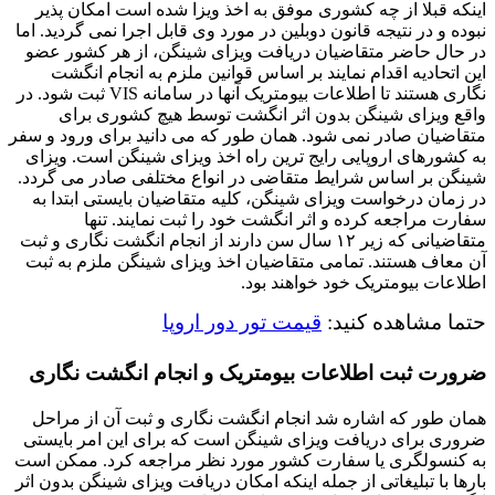
اینکه قبلا از چه کشوری موفق به اخذ ویزا شده است امکان پذیر
نبوده و در نتیجه قانون دوبلین در مورد وی قابل اجرا نمی گردید. اما
در حال حاضر متقاضیان دریافت ویزای شینگن، از هر کشور عضو
این اتحادیه اقدام نمایند بر اساس قوانین ملزم به انجام انگشت
نگاری هستند تا اطلاعات بیومتریک آنها در سامانه VIS ثبت شود. در
واقع ویزای شینگن بدون اثر انگشت توسط هیچ کشوری برای
متقاضیان صادر نمی شود. همان طور که می دانید برای ورود و سفر
به کشورهای اروپایی رایج‌ ترین راه اخذ ویزای شینگن است. ویزای
شینگن بر اساس شرایط متقاضی در انواع مختلفی صادر می گردد.
در زمان درخواست ویزای شینگن، کلیه متقاضیان بایستی ابتدا به
سفارت مراجعه کرده و اثر انگشت خود را ثبت نمایند. تنها
متقاضیانی که زیر ۱۲ سال سن دارند از انجام انگشت نگاری و ثبت
آن معاف هستند. تمامی متقاضیان اخذ ویزای شینگن ملزم به ثبت
اطلاعات بیومتریک خود خواهند بود.
حتما مشاهده کنید
:
قیمت تور دور اروپا
ضرورت ثبت اطلاعات بیومتریک و انجام انگشت نگاری
همان طور که اشاره شد انجام انگشت نگاری و ثبت آن از مراحل
ضروری برای دریافت ویزای شینگن است که برای این امر بایستی
به کنسولگری یا سفارت کشور مورد نظر مراجعه کرد. ممکن است
بارها با تبلیغاتی از جمله اینکه امکان دریافت ویزای شینگن بدون اثر