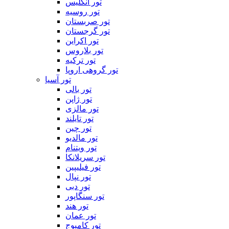
تور انگلیس
تور روسیه
تور صربستان
تور گرجستان
تور اکراین
تور بلاروس
تور ترکیه
تور گروهی اروپا
تور آسیا
تور بالی
تور ژاپن
تور مالزی
تور تایلند
تور چین
تور مالدیو
تور ویتنام
تور سریلانکا
تور فیلیپین
تور نپال
تور دبی
تور سنگاپور
تور هند
تور عمان
تور کامبوج