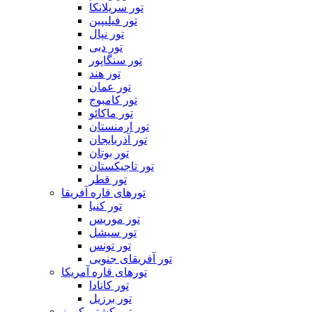
تور سریلانکا
تور فیلیپین
تور نپال
تور دبی
تور سنگاپور
تور هند
تور عمان
تور کامبوج
تور ماکائو
تور ارمنستان
تور آذربایجان
تور بوتان
تور تاجیکستان
تور قطر
تورهای قاره آفریقا
تور کنیا
تور موریس
تور سیشل
تور تونس
تور آفریقای جنوبی
تورهای قاره آمریکا
تور کانادا
تور برزیل
تور کشتی کروز