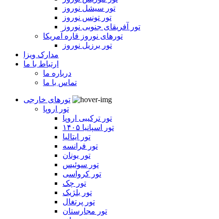
تور سیشل نوروز
تور تونس نوروز
تور آفریقای جنوبی نوروز
تورهای نوروز قاره آمریکا
تور برزیل نوروز
مدارک ویزا
ارتباط با ما
درباره ما
تماس با ما
تورهای خارجی
تور اروپا
تور ترکیبی اروپا
تور اسپانیا ۱۴۰۵
تور ایتالیا
تور فرانسه
تور یونان
تور سوئیس
تور کرواسی
تور چک
تور بلژیک
تور پرتغال
تور مجارستان