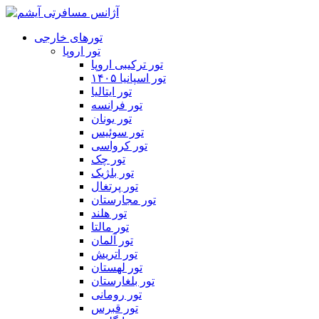
تورهای خارجی
تور اروپا
تور ترکیبی اروپا
تور اسپانیا ۱۴۰۵
تور ایتالیا
تور فرانسه
تور یونان
تور سوئیس
تور کرواسی
تور چک
تور بلژیک
تور پرتغال
تور مجارستان
تور هلند
تور مالتا
تور آلمان
تور اتریش
تور لهستان
تور بلغارستان
تور رومانی
تور قبرس