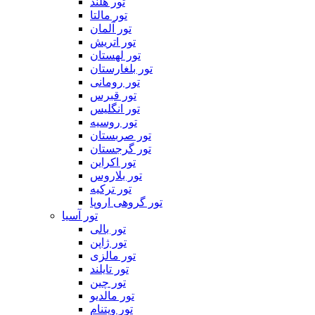
تور هلند
تور مالتا
تور آلمان
تور اتریش
تور لهستان
تور بلغارستان
تور رومانی
تور قبرس
تور انگلیس
تور روسیه
تور صربستان
تور گرجستان
تور اکراین
تور بلاروس
تور ترکیه
تور گروهی اروپا
تور آسیا
تور بالی
تور ژاپن
تور مالزی
تور تایلند
تور چین
تور مالدیو
تور ویتنام