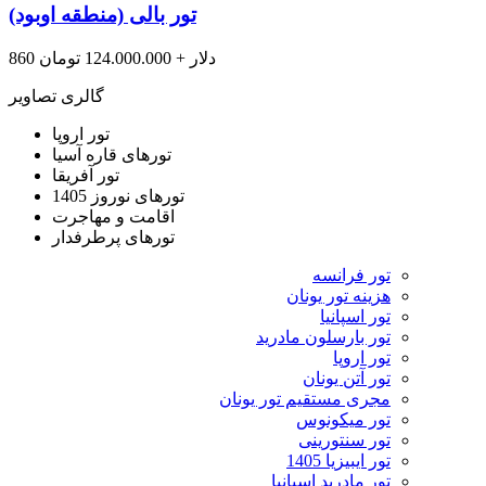
تور بالی (منطقه اوبود)
860 دلار + 124.000.000 تومان
گالری تصاویر
تور اروپا
تورهای قاره آسیا
تور آفریقا
تورهای نوروز 1405
اقامت و مهاجرت
تورهای پرطرفدار
تور فرانسه
هزینه تور یونان
تور اسپانیا
تور بارسلون مادرید
تور اروپا
تور آتن یونان
مجری مستقیم تور یونان
تور میکونوس
تور سنتورینی
تور ایبیزیا 1405
تور مادرید اسپانیا