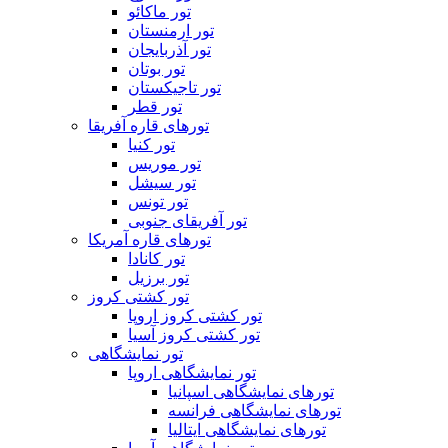
تور ماکائو
تور ارمنستان
تور آذربایجان
تور بوتان
تور تاجیکستان
تور قطر
تورهای قاره آفریقا
تور کنیا
تور موریس
تور سیشل
تور تونس
تور آفریقای جنوبی
تورهای قاره آمریکا
تور کانادا
تور برزیل
تور کشتی کروز
تور کشتی کروز اروپا
تور کشتی کروز آسیا
تور نمایشگاهی
تور نمایشگاهی اروپا
تورهای نمایشگاهی اسپانیا
تورهای نمایشگاهی فرانسه
تورهای نمایشگاهی ایتالیا