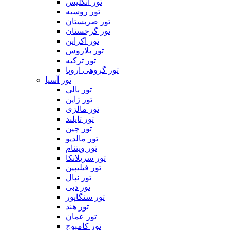
تور انگلیس
تور روسیه
تور صربستان
تور گرجستان
تور اکراین
تور بلاروس
تور ترکیه
تور گروهی اروپا
تور آسیا
تور بالی
تور ژاپن
تور مالزی
تور تایلند
تور چین
تور مالدیو
تور ویتنام
تور سریلانکا
تور فیلیپین
تور نپال
تور دبی
تور سنگاپور
تور هند
تور عمان
تور کامبوج