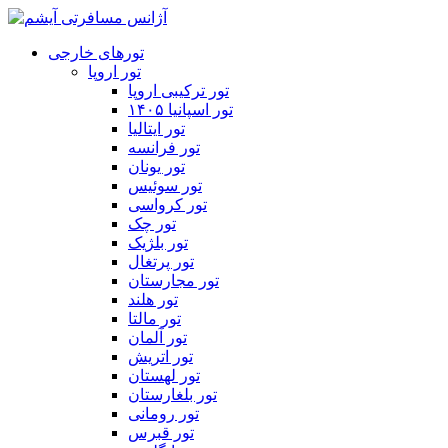
تورهای خارجی
تور اروپا
تور ترکیبی اروپا
تور اسپانیا ۱۴۰۵
تور ایتالیا
تور فرانسه
تور یونان
تور سوئیس
تور کرواسی
تور چک
تور بلژیک
تور پرتغال
تور مجارستان
تور هلند
تور مالتا
تور آلمان
تور اتریش
تور لهستان
تور بلغارستان
تور رومانی
تور قبرس