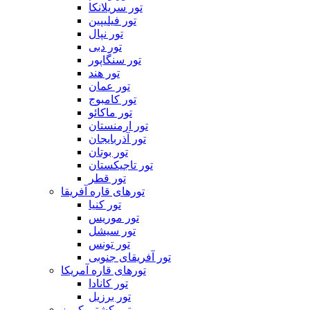
تور سریلانکا
تور فیلیپین
تور نپال
تور دبی
تور سنگاپور
تور هند
تور عمان
تور کامبوج
تور ماکائو
تور ارمنستان
تور آذربایجان
تور بوتان
تور تاجیکستان
تور قطر
تورهای قاره آفریقا
تور کنیا
تور موریس
تور سیشل
تور تونس
تور آفریقای جنوبی
تورهای قاره آمریکا
تور کانادا
تور برزیل
تور کشتی کروز