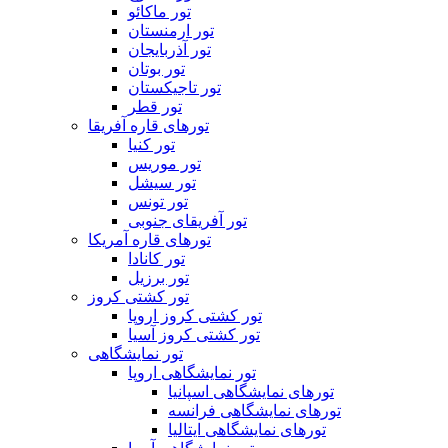
تور ماکائو
تور ارمنستان
تور آذربایجان
تور بوتان
تور تاجیکستان
تور قطر
تورهای قاره آفریقا
تور کنیا
تور موریس
تور سیشل
تور تونس
تور آفریقای جنوبی
تورهای قاره آمریکا
تور کانادا
تور برزیل
تور کشتی کروز
تور کشتی کروز اروپا
تور کشتی کروز آسیا
تور نمایشگاهی
تور نمایشگاهی اروپا
تورهای نمایشگاهی اسپانیا
تورهای نمایشگاهی فرانسه
تورهای نمایشگاهی ایتالیا