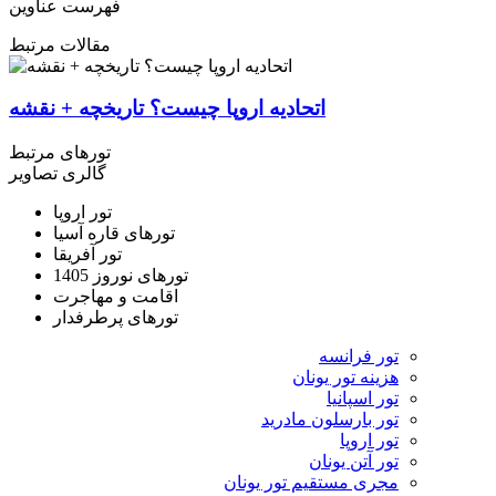
فهرست عناوین
مقالات مرتبط
اتحادیه اروپا چیست؟ تاریخچه + نقشه
تورهای مرتبط
گالری تصاویر
تور اروپا
تورهای قاره آسیا
تور آفریقا
تورهای نوروز 1405
اقامت و مهاجرت
تورهای پرطرفدار
تور فرانسه
هزینه تور یونان
تور اسپانیا
تور بارسلون مادرید
تور اروپا
تور آتن یونان
مجری مستقیم تور یونان