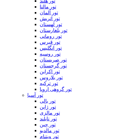
تور هلند
تور مالتا
تور آلمان
تور اتریش
تور لهستان
تور بلغارستان
تور رومانی
تور قبرس
تور انگلیس
تور روسیه
تور صربستان
تور گرجستان
تور اکراین
تور بلاروس
تور ترکیه
تور گروهی اروپا
تور آسیا
تور بالی
تور ژاپن
تور مالزی
تور تایلند
تور چین
تور مالدیو
تور ویتنام