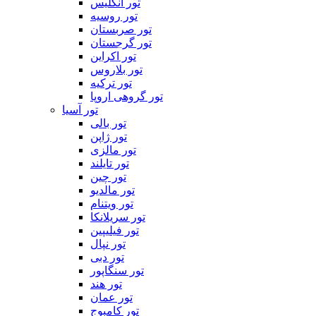
تور انگلیس
تور روسیه
تور صربستان
تور گرجستان
تور اکراین
تور بلاروس
تور ترکیه
تور گروهی اروپا
تور آسیا
تور بالی
تور ژاپن
تور مالزی
تور تایلند
تور چین
تور مالدیو
تور ویتنام
تور سریلانکا
تور فیلیپین
تور نپال
تور دبی
تور سنگاپور
تور هند
تور عمان
تور کامبوج