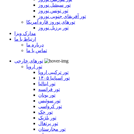
تور سیشل نوروز
تور تونس نوروز
تور آفریقای جنوبی نوروز
تورهای نوروز قاره آمریکا
تور برزیل نوروز
مدارک ویزا
ارتباط با ما
درباره ما
تماس با ما
تورهای خارجی
تور اروپا
تور ترکیبی اروپا
تور اسپانیا ۱۴۰۵
تور ایتالیا
تور فرانسه
تور یونان
تور سوئیس
تور کرواسی
تور چک
تور بلژیک
تور پرتغال
تور مجارستان