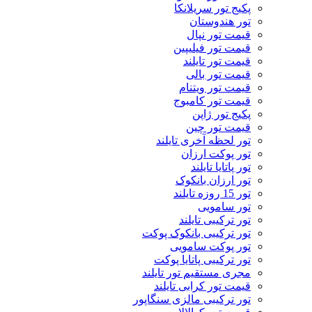
پکیج تور سریلانکا
تور هندوستان
قیمت تور نپال
قیمت تور فیلیپین
قیمت تور تایلند
قیمت تور بالی
قیمت تور ویتنام
قیمت تور کامبوج
پکیج تور ژاپن
قیمت تور چین
تور لحظه آخری تایلند
تور پوکت ارزان
تور پاتايا تايلند
تور ارزان بانکوک
تور 15 روزه تایلند
تور سامویی
تور ترکیبی تایلند
تور ترکیبی بانکوک پوکت
تور پوکت سامویی
تور ترکیبی پاتایا پوکت
مجری مستقیم تور تایلند
قیمت تور کرابی تایلند
تور ترکیبی مالزی سنگاپور