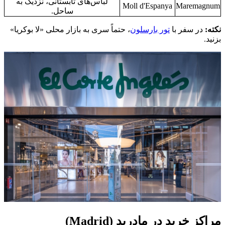
لباس‌های تابستانی، نزدیک به
Moll d'Espanya
Maremagnum
ساحل.
نکته:
در سفر با
تور بارسلون
، حتماً سری به بازار محلی «لا بوکریا»
بزنید.
مراکز خرید در مادرید (Madrid)