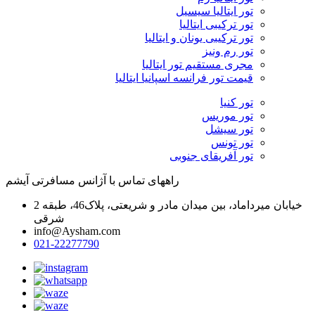
تور ایتالیا سیسیل
تور ترکیبی ایتالیا
تور ترکیبی یونان و ایتالیا
تور رم ونیز
مجری مستقیم تور ایتالیا
قیمت تور فرانسه اسپانیا ایتالیا
تور کنیا
تور موریس
تور سیشل
تور تونس
تور آفریقای جنوبی
راههای تماس با آژانس مسافرتی آیشم
خیابان میرداماد، بین میدان مادر و شریعتی، پلاک46، طبقه 2
شرقی
info@Aysham.com
021-22277790