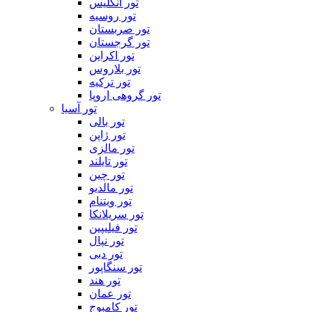
تور انگلیس
تور روسیه
تور صربستان
تور گرجستان
تور اکراین
تور بلاروس
تور ترکیه
تور گروهی اروپا
تور آسیا
تور بالی
تور ژاپن
تور مالزی
تور تایلند
تور چین
تور مالدیو
تور ویتنام
تور سریلانکا
تور فیلیپین
تور نپال
تور دبی
تور سنگاپور
تور هند
تور عمان
تور کامبوج