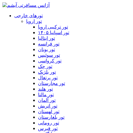
تورهای خارجی
تور اروپا
تور ترکیبی اروپا
تور اسپانیا ۱۴۰۵
تور ایتالیا
تور فرانسه
تور یونان
تور سوئیس
تور کرواسی
تور چک
تور بلژیک
تور پرتغال
تور مجارستان
تور هلند
تور مالتا
تور آلمان
تور اتریش
تور لهستان
تور بلغارستان
تور رومانی
تور قبرس