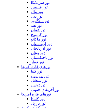
تور سریلانکا
تور فیلیپین
تور نپال
تور دبی
تور سنگاپور
تور هند
تور عمان
تور کامبوج
تور ماکائو
تور ارمنستان
تور آذربایجان
تور بوتان
تور تاجیکستان
تور قطر
تورهای قاره آفریقا
تور کنیا
تور موریس
تور سیشل
تور تونس
تور آفریقای جنوبی
تورهای قاره آمریکا
تور کانادا
تور برزیل
تور کشتی کروز