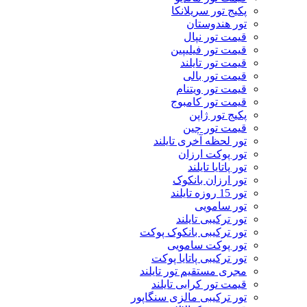
پکیج تور سریلانکا
تور هندوستان
قیمت تور نپال
قیمت تور فیلیپین
قیمت تور تایلند
قیمت تور بالی
قیمت تور ویتنام
قیمت تور کامبوج
پکیج تور ژاپن
قیمت تور چین
تور لحظه آخری تایلند
تور پوکت ارزان
تور پاتايا تايلند
تور ارزان بانکوک
تور 15 روزه تایلند
تور سامویی
تور ترکیبی تایلند
تور ترکیبی بانکوک پوکت
تور پوکت سامویی
تور ترکیبی پاتایا پوکت
مجری مستقیم تور تایلند
قیمت تور کرابی تایلند
تور ترکیبی مالزی سنگاپور