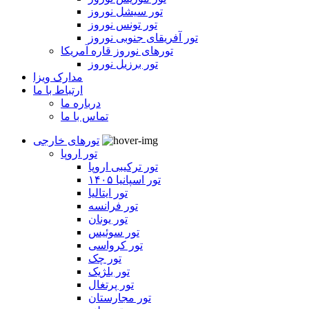
تور سیشل نوروز
تور تونس نوروز
تور آفریقای جنوبی نوروز
تورهای نوروز قاره آمریکا
تور برزیل نوروز
مدارک ویزا
ارتباط با ما
درباره ما
تماس با ما
تورهای خارجی
تور اروپا
تور ترکیبی اروپا
تور اسپانیا ۱۴۰۵
تور ایتالیا
تور فرانسه
تور یونان
تور سوئیس
تور کرواسی
تور چک
تور بلژیک
تور پرتغال
تور مجارستان