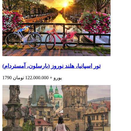
تور اسپانیا، هلند نوروز (بارسلون، آمستردام)
1790 یورو + 122.000.000 تومان