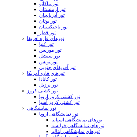
تور ماکائو
تور ارمنستان
تور آذربایجان
تور بوتان
تور تاجیکستان
تور قطر
تورهای قاره آفریقا
تور کنیا
تور موریس
تور سیشل
تور تونس
تور آفریقای جنوبی
تورهای قاره آمریکا
تور کانادا
تور برزیل
تور کشتی کروز
تور کشتی کروز اروپا
تور کشتی کروز آسیا
تور نمایشگاهی
تور نمایشگاهی اروپا
تورهای نمایشگاهی اسپانیا
تورهای نمایشگاهی فرانسه
تورهای نمایشگاهی ایتالیا