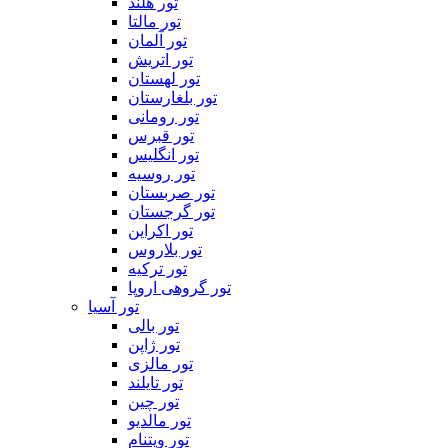
تور هلند
تور مالتا
تور آلمان
تور اتریش
تور لهستان
تور بلغارستان
تور رومانی
تور قبرس
تور انگلیس
تور روسیه
تور صربستان
تور گرجستان
تور اکراین
تور بلاروس
تور ترکیه
تور گروهی اروپا
تور آسیا
تور بالی
تور ژاپن
تور مالزی
تور تایلند
تور چین
تور مالدیو
تور ویتنام