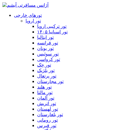
تورهای خارجی
تور اروپا
تور ترکیبی اروپا
تور اسپانیا ۱۴۰۵
تور ایتالیا
تور فرانسه
تور یونان
تور سوئیس
تور کرواسی
تور چک
تور بلژیک
تور پرتغال
تور مجارستان
تور هلند
تور مالتا
تور آلمان
تور اتریش
تور لهستان
تور بلغارستان
تور رومانی
تور قبرس