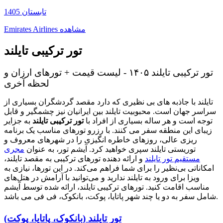
تابستان 1405
مشاهده
Emirates Airlines
تور ترکیبی تایلند
تور ترکیبی تایلند ۱۴۰۵ - لیست قیمت + تورهای ارزان و
لحظه آخری
تایلند با جاذبه های بی نظیری که دارد مقصد گردشگران بسیاری از
سراسر جهان است. محبوبیت تایلند بین ایرانیان نیز چشمگیر و قابل
توجه است و هر ساله بسیاری از افراد با
تور ترکیبی تایلند
به جزایر
زیبای این منطقه سفر می کنند. با رزرو تورهای مناسب یک برنامه
ریزی عالی، روزهای خاطره انگیزی را در شهرهای معروف و
توریستی تایلند سپری خواهید کرد. آیشم تور، به عنوان
مجری
مستقیم تور تایلند
و ارائه دهنده تورهای ترکیبی به مقصد تایلند،
امکاناتی بی‌نظیر را برای شما فراهم می‌کند. در این تورها، نیازی به
ویزا برای ورود به تایلند ندارید و می‌توانید با آرامش در هتل‌های
مناسب اقامت کنید. تورهای ترکیبی تایلند، ارائه شده توسط آیشم
شامل سفر به دو یا چند شهر پاتایا، پوکت، بانکوک، فی فی می باشد.
تور تایلند (بانکوک، پاتایا، پوکت)