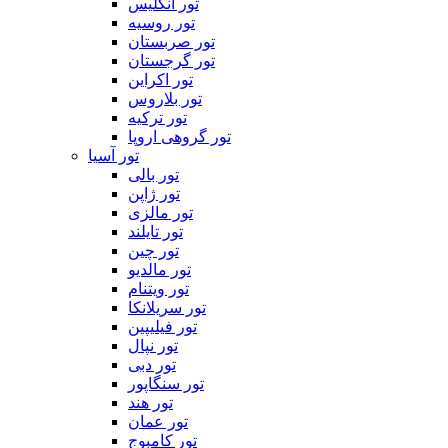
تور انگلیس
تور روسیه
تور صربستان
تور گرجستان
تور اکراین
تور بلاروس
تور ترکیه
تور گروهی اروپا
تور آسیا
تور بالی
تور ژاپن
تور مالزی
تور تایلند
تور چین
تور مالدیو
تور ویتنام
تور سریلانکا
تور فیلیپین
تور نپال
تور دبی
تور سنگاپور
تور هند
تور عمان
تور کامبوج