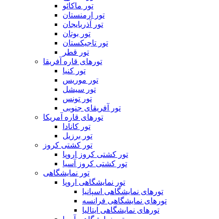
تور ماکائو
تور ارمنستان
تور آذربایجان
تور بوتان
تور تاجیکستان
تور قطر
تورهای قاره آفریقا
تور کنیا
تور موریس
تور سیشل
تور تونس
تور آفریقای جنوبی
تورهای قاره آمریکا
تور کانادا
تور برزیل
تور کشتی کروز
تور کشتی کروز اروپا
تور کشتی کروز آسیا
تور نمایشگاهی
تور نمایشگاهی اروپا
تورهای نمایشگاهی اسپانیا
تورهای نمایشگاهی فرانسه
تورهای نمایشگاهی ایتالیا