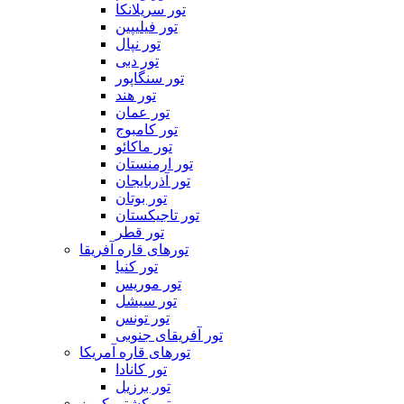
تور سریلانکا
تور فیلیپین
تور نپال
تور دبی
تور سنگاپور
تور هند
تور عمان
تور کامبوج
تور ماکائو
تور ارمنستان
تور آذربایجان
تور بوتان
تور تاجیکستان
تور قطر
تورهای قاره آفریقا
تور کنیا
تور موریس
تور سیشل
تور تونس
تور آفریقای جنوبی
تورهای قاره آمریکا
تور کانادا
تور برزیل
تور کشتی کروز