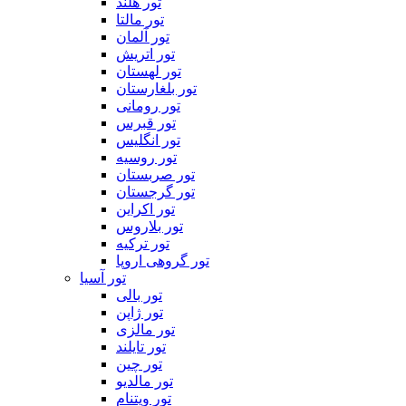
تور هلند
تور مالتا
تور آلمان
تور اتریش
تور لهستان
تور بلغارستان
تور رومانی
تور قبرس
تور انگلیس
تور روسیه
تور صربستان
تور گرجستان
تور اکراین
تور بلاروس
تور ترکیه
تور گروهی اروپا
تور آسیا
تور بالی
تور ژاپن
تور مالزی
تور تایلند
تور چین
تور مالدیو
تور ویتنام