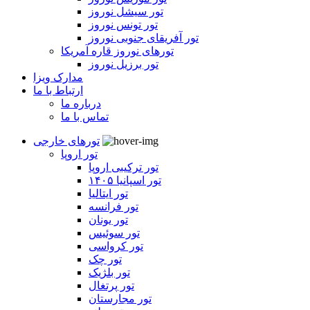
تور سیشل نوروز
تور تونس نوروز
تور آفریقای جنوبی نوروز
تورهای نوروز قاره آمریکا
تور برزیل نوروز
مدارک ویزا
ارتباط با ما
درباره ما
تماس با ما
تورهای خارجی
تور اروپا
تور ترکیبی اروپا
تور اسپانیا ۱۴۰۵
تور ایتالیا
تور فرانسه
تور یونان
تور سوئیس
تور کرواسی
تور چک
تور بلژیک
تور پرتغال
تور مجارستان