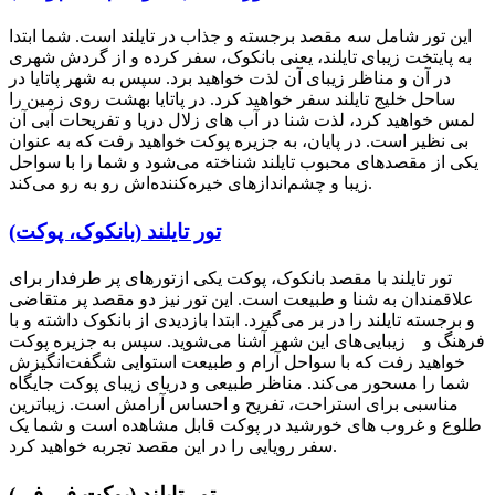
این تور شامل سه مقصد برجسته و جذاب در تایلند است. شما ابتدا
به پایتخت زیبای تایلند، یعنی بانکوک، سفر کرده و از گردش شهری
در آن و مناظر زیبای آن لذت خواهید برد. سپس به شهر پاتایا در
ساحل خلیج تایلند سفر خواهید کرد. در پاتایا بهشت روی زمین را
لمس خواهید کرد، لذت شنا در آب های زلال دریا و تفریحات آبی آن
بی نظیر است. در پایان، به جزیره پوکت خواهید رفت که به عنوان
یکی از مقصدهای محبوب تایلند شناخته می‌شود و شما را با سواحل
زیبا و چشم‌اندازهای خیره‌کننده‌اش رو به رو می‌کند.
تور تایلند (بانکوک، پوکت)
تور تایلند با مقصد بانکوک، پوکت یکی ازتورهای پر طرفدار برای
علاقمندان به شنا و طبیعت است. این تور نیز دو مقصد پر متقاضی
و برجسته تایلند را در بر می‌گیرد. ابتدا بازدیدی از بانکوک داشته و با
فرهنگ و زیبایی‌های این شهر آشنا می‌شوید. سپس به جزیره پوکت
خواهید رفت که با سواحل آرام و طبیعت استوا‌یی شگفت‌انگیزش
شما را مسحور می‌کند. مناظر طبیعی و دریای زیبای پوکت جایگاه
مناسبی برای استراحت، تفریح و احساس آرامش است. زیباترین
طلوع و غروب های خورشید در پوکت قابل مشاهده است و شما یک
سفر رویایی را در این مقصد تجربه خواهید کرد.
تور تایلند (پوکت فی فی)