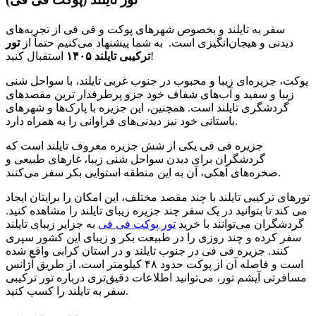
سفر به تایلند و بخصوص شهرهای پوکت و فی فی از تجربه‌های
دیدنی و هیجان‌انگیزی است. به شما پیشنهاد می‌کنیم حتماً از
تور
استقبال کنید!
ترکیبی تایلند ۱۴۰۵
پوکت، جزیره‌ای زیبا و محبوب در جنوب غربی تایلند، با سواحل شنی
زیبا و سفید و آب‌های شفاف خود جزو پرطرفدار ترین مقصدهای
گردشگری تایلند است. همچنین، این جزیره با پارک‌ها و شهرهای
باستانی خود نیز دیدنی‌های فراوانی را به همراه دارد.
جزیره فی فی یکی از شش جزیره معروف تایلند است که
گردشگران برای دیدن سواحل شنی زیبا، غارهای طبیعی و
صخره‌های آهکی، آن به این منطقه استوایی بکر سفر می‌کنند.
تورهای ترکیبی تایلند با چند مقصد مختلف، این امکان را برایتان ایجاد
می کند تا بتوانید در یک سفر چند جزیره زیبای تایلند را مشاهده کنید.
گردشگران می‌توانند با خرید
تور پوکت فی فی
به جزایر زیبای تایلند
سفر کرده و چند روزی را در طبیعت بکر و زیبای این کشور سپری
کنند. جزیره فی فی در جنوب تایلند و در استان کرابی واقع شده
است و فاصله آن از پوکت حدود ۴۸ کیلومتر است. از طریق آژانس‌
مسافرتی آیشم تور، می‌توانید اطلاعات دقیق‌تری درباره تور ترکیبی
سفر به تایلند را کسب کنید.