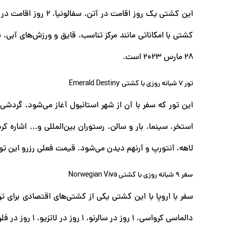
28 مارس 2023 است.
تور 7 شبانه روزی با کشتی Emerald Destiny
این تور که سفر با آن از شهر استانبول آغاز می‌شود، گردشی ک
استخر، سینما، بار و سالن، رستوران بین‌المللی و... اشاره ک
لاهه، آنتورپ و آرنهم دیدن می‌شود. قیمت فعلی رزرو این تور برای 7 شبانه روز حدودا 2400 یورو است و زمان حرکت آن 31 ما
سفر 9 شبانه روزی با کشتی Norwegian Viva