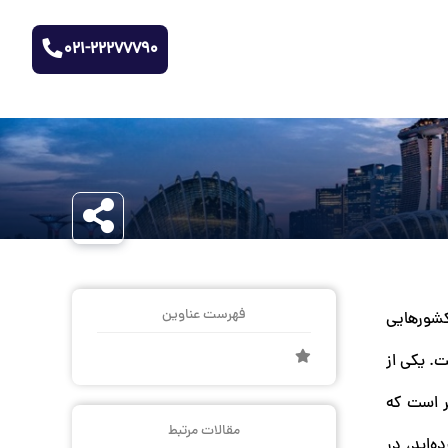
021-22277790
فهرست عناوین
 کشورهایی
. یکی از
یر است که
مقالات مرتبط
ه‌اید، در