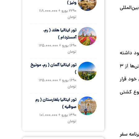
ونیز )
ت‌های بانکی بین‌المللی
2290 یورو + 118.000.000
تومان
تور ایتالیا هلند ( رم،
آمستردام )
1690 یورو + 125.000.000
تومان
خود داشته
تور ایتالیا آلمان ( رم، مونیخ
باشند. هزینه سفر با این کشتی به عوامل مختلفی بستگی دارد که یکی از آن‌ها مدت زمان سفر است. تورهای گردشگری با این کشتی‌ها از 3
)
 خود قرار
1690 یورو + 125.000.000
تومان
به بالا، بسته به زمان و نوع کشتی
تور ایتالیا بلغارستان ( رم
صوفیه )
1490 یورو + 101.000.000
تومان
رنامه سفر