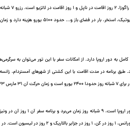
این کشتی یک روز اقامت در آتن، سفالونیا، 2 روز اقامت 
کشتی با امکاناتی مانند مرکز تناسب، قایق و ورزش‌های آبی، بوتیک، استخر، بار در فضای باز و... حد
امل به دور اروپا دارد. از امکانات سفر با این تور می‌توان به سرگرمی‌ه
رد. طبق برنامه در مدت اقامت با این کشتی از شهرهای آمستردام، زانسه،
رس 2023 است.
دالماسی کرواسی، 1 روز در سالرنو، 1 روز در لاتزیو، 1 روز در فلورانس، 1 روز در کن، 1 روز در جزایر بالئا