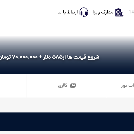
مدارک ویزا
ارتباط با ما
شروع قیمت ها از
585 دلار + 70.000.000 تومان
ات تور
گالری