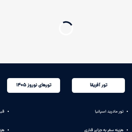
تور آفریقا
تورهای نوروز 1405
تور مادرید اسپانیا
قیم
هزینه سفر به جزایر قناری
هزی