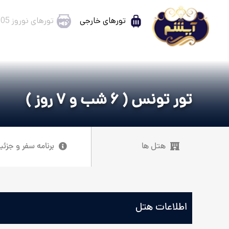
تورهای خارجی
تورهای نوروز 1405
تور تونس ( 6 شب و 7 روز )
هتل ها
برنامه سفر و جزئی
اطلاعات هتل