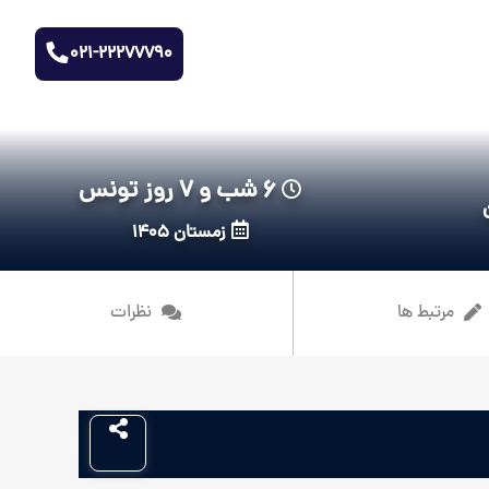
021-22277790
6 شب و 7 روز تونس
زمستان 1405
مرتبط ها
نظرات