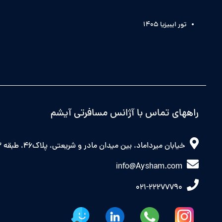
تور ایبیزیا 1405
راههای تماس با آژانس مسافرتی آیشم
خیابان میرداماد، بین میدان مادر و شریعتی، پلاک46، طبقه 2 شرقی
info@Aysham.com
021-22277790