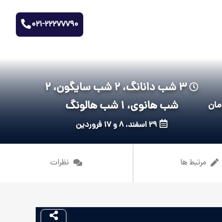
021-22277790
3 شب دانانگ، 2 شب سایگون، 2
شب هانوی، 1 شب هالونگ
29 اسفند، 8 و 17 فروردین
مرتبط ها
نظرات