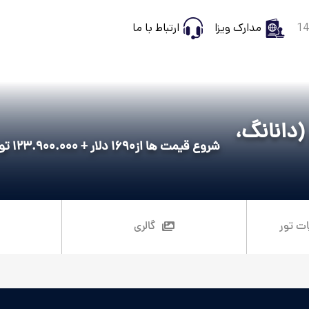
مدارک ویزا
ارتباط با ما
 (دانانگ،
شروع قیمت ها از
1690 دلار + 123.900.000 تومان
ات تور
گالری