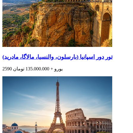
تور دور اسپانیا (بارسلون، والنسیا، مالاگا، مادرید)
2590 یورو + 135.000.000 تومان