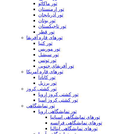
تور ماکائو
تور ارمنستان
تور آذربایجان
تور بوتان
تور تاجیکستان
تور قطر
تورهای قاره آفریقا
تور کنیا
تور موریس
تور سیشل
تور تونس
تور آفریقای جنوبی
تورهای قاره آمریکا
تور کانادا
تور برزیل
تور کشتی کروز
تور کشتی کروز اروپا
تور کشتی کروز آسیا
تور نمایشگاهی
تور نمایشگاهی اروپا
تورهای نمایشگاهی اسپانیا
تورهای نمایشگاهی فرانسه
تورهای نمایشگاهی ایتالیا