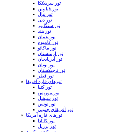
تور سریلانکا
تور فیلیپین
تور نپال
تور دبی
تور سنگاپور
تور هند
تور عمان
تور کامبوج
تور ماکائو
تور ارمنستان
تور آذربایجان
تور بوتان
تور تاجیکستان
تور قطر
تورهای قاره آفریقا
تور کنیا
تور موریس
تور سیشل
تور تونس
تور آفریقای جنوبی
تورهای قاره آمریکا
تور کانادا
تور برزیل
تور کشتی کروز