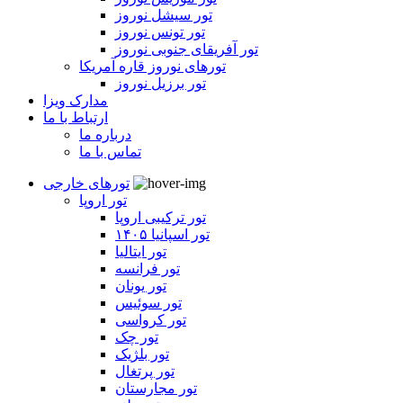
تور سیشل نوروز
تور تونس نوروز
تور آفریقای جنوبی نوروز
تورهای نوروز قاره آمریکا
تور برزیل نوروز
مدارک ویزا
ارتباط با ما
درباره ما
تماس با ما
تورهای خارجی
تور اروپا
تور ترکیبی اروپا
تور اسپانیا ۱۴۰۵
تور ایتالیا
تور فرانسه
تور یونان
تور سوئیس
تور کرواسی
تور چک
تور بلژیک
تور پرتغال
تور مجارستان