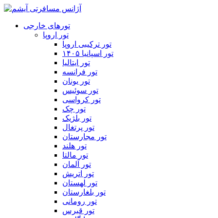
تورهای خارجی
تور اروپا
تور ترکیبی اروپا
تور اسپانیا ۱۴۰۵
تور ایتالیا
تور فرانسه
تور یونان
تور سوئیس
تور کرواسی
تور چک
تور بلژیک
تور پرتغال
تور مجارستان
تور هلند
تور مالتا
تور آلمان
تور اتریش
تور لهستان
تور بلغارستان
تور رومانی
تور قبرس