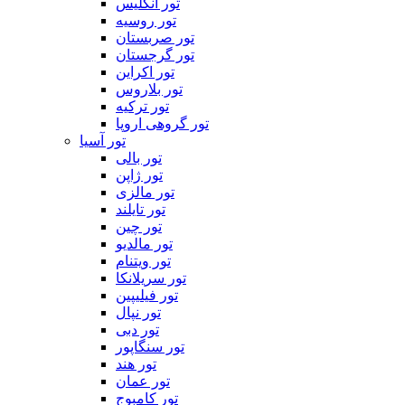
تور انگلیس
تور روسیه
تور صربستان
تور گرجستان
تور اکراین
تور بلاروس
تور ترکیه
تور گروهی اروپا
تور آسیا
تور بالی
تور ژاپن
تور مالزی
تور تایلند
تور چین
تور مالدیو
تور ویتنام
تور سریلانکا
تور فیلیپین
تور نپال
تور دبی
تور سنگاپور
تور هند
تور عمان
تور کامبوج