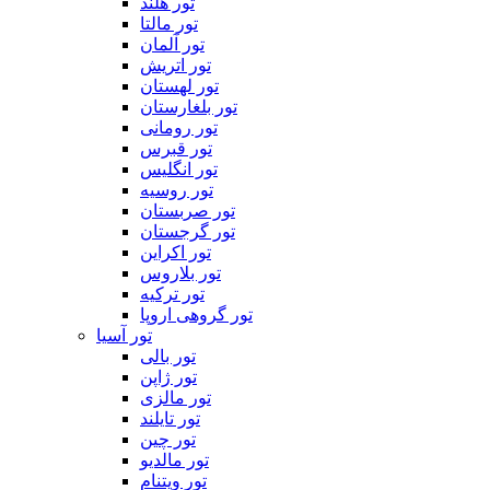
تور هلند
تور مالتا
تور آلمان
تور اتریش
تور لهستان
تور بلغارستان
تور رومانی
تور قبرس
تور انگلیس
تور روسیه
تور صربستان
تور گرجستان
تور اکراین
تور بلاروس
تور ترکیه
تور گروهی اروپا
تور آسیا
تور بالی
تور ژاپن
تور مالزی
تور تایلند
تور چین
تور مالدیو
تور ویتنام