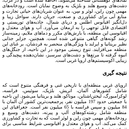
نمادهای کوهستانی شناخته می‌شوند، احاطه شده است و در غرب،
دشت‌های وسیع هلند و بلژیک به وضوح نمایان است. رودخانه‌های
مهمی چون راین، لوئر و سِن، به عنوان شریان‌های حیاتی تجارت و
منابع آبی برای کشاورزی و صنعت، جریان دارند. سواحل زیبا و
دل‌انگیز اقیانوس اطلس و دریای شمال، جاذبه‌های توریستی و
اقتصادی قابل توجهی را به ارمغان می‌آورد. آب و هوای معتدل و
اقیانوسی این منطقه، با بارش‌های مکرر و دماهای ملایم، زمینه‌ساز
رشد گونه‌های گیاهی متنوعی شده است. همچنین، جزایر جذابی
نظیر بریتانیا و ایرلند با ویژگی‌های منحصر به فردشان، بر غنای این
منطقه می‌افزایند. تنوع زیستی موجود در این ناحیه، از جنگل‌های
انبوه گرفته تا مرتع‌ها و دشت‌های سرسبز، نشان‌دهنده‌ پیچیدگی و
زیبایی اکوسیستم‌های اروپا غربی است.
نتیجه گیری
اروپای غربی منطقه‌ای با تاریخی غنی و فرهنگی متنوع است که
شامل کشورهای آلمان، اتریش، بلژیک، سوئیس، فرانسه،
لوکزامبورگ، لیختن‌اشتاین، موناکو، هلند و بریتانیا می‌شود. این ناحیه
با جمعیتی حدود 197 میلیون نفر، پرجمعیت‌ترین کشور آن آلمان با
84 میلیون و سپس فرانسه با 65 میلیون نفر است. جغرافیای این
منطقه شامل رشته‌کوه‌های آلپ و پیرنه، دشت‌های وسیع و
رودخانه‌های مهمی چون راین و لوئر است که به تجارت و کشاورزی
کمک می‌کند. آب و هوای معتدل و اقیانوسی شرایط مناسبی برای
تنوع زیستی فراهم کرده است.