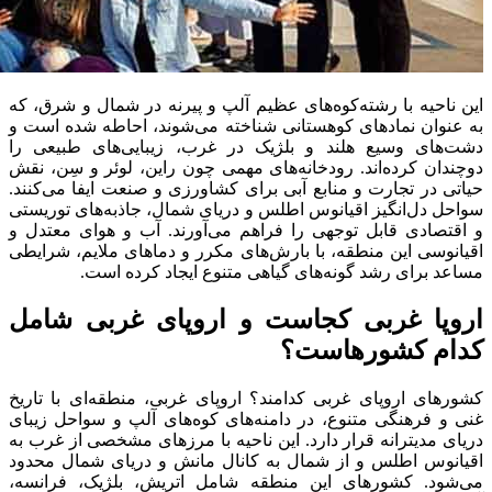
این ناحیه با رشته‌کوه‌های عظیم آلپ و پیرنه در شمال و شرق، که
به عنوان نمادهای کوهستانی شناخته می‌شوند، احاطه شده است و
دشت‌های وسیع هلند و بلژیک در غرب، زیبایی‌های طبیعی را
دوچندان کرده‌اند. رودخانه‌های مهمی چون راین، لوئر و سِن، نقش
حیاتی در تجارت و منابع آبی برای کشاورزی و صنعت ایفا می‌کنند.
سواحل دل‌انگیز اقیانوس اطلس و دریای شمال، جاذبه‌های توریستی
و اقتصادی قابل توجهی را فراهم می‌آورند. آب و هوای معتدل و
اقیانوسی این منطقه، با بارش‌های مکرر و دماهای ملایم، شرایطی
مساعد برای رشد گونه‌های گیاهی متنوع ایجاد کرده است.
اروپا غربی کجاست و
اروپای غربی شامل
کدام کشورهاست؟
کشورهای اروپای غربی کدامند؟ اروپای غربی، منطقه‌ای با تاریخ
غنی و فرهنگی متنوع، در دامنه‌های کوه‌های آلپ و سواحل زیبای
دریای مدیترانه قرار دارد. این ناحیه با مرزهای مشخصی از غرب به
اقیانوس اطلس و از شمال به کانال مانش و دریای شمال محدود
می‌شود. کشورهای این منطقه شامل اتریش، بلژیک، فرانسه،