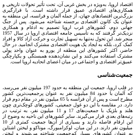
اقتصاد اروپا، به‌ویژه در بخش غربی آن، تحت تأثیر تحولات تاریخی و
همکاری‌های اقتصادی عمیق قرار داشته است. با قرارگیری
بزرگ‌ترین اقتصادهای جهان، از جمله آلمان و فرانسه، این منطقه به
عنوان یک کانون اقتصادی برجسته شناخته می‌شود. پس از جنگ
جهانی دوم، کشورهای غرب اروپا تصمیم به ادغام و همکاری
نزدیک‌تر گرفتند که به تأسیس جامعه اقتصادی اروپا در سال 1957
منجر شد. این تحول نه‌تنها به تسهیل تجارت و حرکت آزاد کالا و افراد
کمک کرد، بلکه به ایجاد یک هویت اقتصادی مشترک انجامید. در حال
حاضر، اکثر کشورهای این منطقه از یورو به عنوان واحد پولی
مشترک استفاده می‌کنند و این نشان‌دهنده همبستگی و یکپارچگی
عمیق‌تر اقتصادی و اجتماعی در میان اعضای اتحادیه اروپا است.
جمعیت‌شناسی
در قلب اروپا، جمعیت این منطقه به حدود 197 میلیون نفر می‌رسد،
که آلمان با حدود 84 میلیون نفر به عنوان پرجمعیت‌ترین کشور
مطرح است و پس از آن فرانسه با 65 میلیون نفر در مقام دوم قرار
دارد. در مقایسه با این دو غول جمعیتی، کشورهای کوچک‌تری چون
هلند و بلژیک با جمعیت‌های 17 و 11 میلیون نفر، به ترتیب در
رتبه‌های بعدی قرار می‌گیرند. سایر کشورهای این ناحیه به وضوح از
این ارقام فاصله دارند و بسیاری از آن‌ها جمعیت کمتری از 10
میلیون نفر دارند. در این میان، لوکزامبورگ، موناکو و لیختن اشتاین
به عنوان کشورهای بسیار کم‌جمعیت شناخته می‌شوند و لیختن