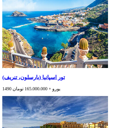
تور اسپانیا (بارسلون، تنریف)
1490 یورو + 165.000.000 تومان