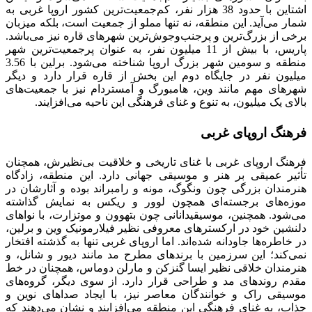
اشتاین با حدود 38 هزار نفر، کم‌جمعیت‌ترین کشور اروپا غربی به
شمار می‌آید. این منطقه، نه تنها مملو از جمعیت است، بلکه میزبان
برخی از بزرگ‌ترین و پرجنب‌وجوش‌ترین شهرهای قاره نیز می‌باشد.
پاریس، با بیش از 11 میلیون نفر، به عنوان پرجمعیت‌ترین شهر
منطقه و سومین شهر بزرگ اروپا شناخته می‌شود. برلین با 3.56
میلیون نفر در جایگاه دوم این بخش از قاره قرار دارد و دیگر
شهرهای مهم مانند وین، هامبورگ و آمستردام نیز با جمعیت‌های
بالای یک میلیون، به تنوع و غنای فرهنگی این ناحیه می‌افزایند.
فرهنگ اروپای غربی
فرهنگ اروپای غربی با غنای تاریخی و خلاقیت بی‌نظیرش، همچنان
تأثیر عمیقی بر هنر و موسیقی جهانی دارد. این منطقه، زادگاه
هنرمندان بزرگی چون ونگوگ، مونه و رامبراند بوده و آثارشان در
موزه‌های برجسته‌ای همچون لوور و ریکس به نمایش گذاشته
می‌شود. همچنین، موسیقیدانانی چون بتهوون و موتزارت، با نواهای
دلنشین خود در ارکسترهای معروفی نظیر فیلارمونیک وین و برلین،
در خاطره‌ها جاودانه شده‌اند. اما اروپای غربی تنها به گذشته افتخار
نمی‌کند؛ این سرزمین با برندهای مطرح مد مانند دیور و شانل، و
هنرمندان خلاقی نظیر ایسا گنزکن و مارلن دوماس، همچنان در خط
مقدم روندهای مد و طراحی قرار دارد. از سوی دیگر، گروه‌های
موسیقی راک و خوانندگان معاصر نیز، با ایجاد صداهای نوین و
جذاب، به غنای فرهنگی این منطقه می‌افزایند و نشان می‌دهند که