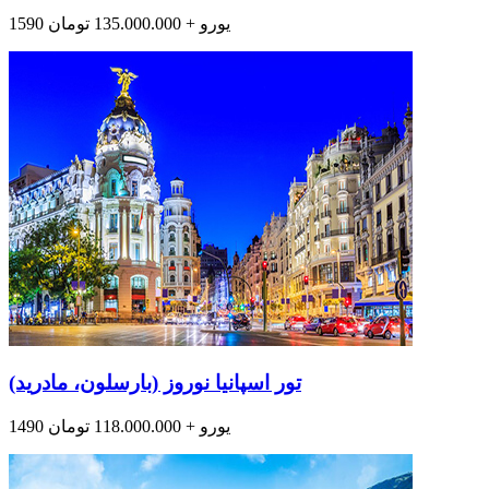
1590 یورو + 135.000.000 تومان
تور اسپانیا نوروز (بارسلون، مادرید)
1490 یورو + 118.000.000 تومان