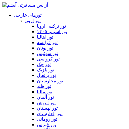
تورهای خارجی
تور اروپا
تور ترکیبی اروپا
تور اسپانیا ۱۴۰۵
تور ایتالیا
تور فرانسه
تور یونان
تور سوئیس
تور کرواسی
تور چک
تور بلژیک
تور پرتغال
تور مجارستان
تور هلند
تور مالتا
تور آلمان
تور اتریش
تور لهستان
تور بلغارستان
تور رومانی
تور قبرس