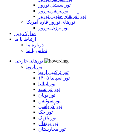
تور سیشل نوروز
تور تونس نوروز
تور آفریقای جنوبی نوروز
تورهای نوروز قاره آمریکا
تور برزیل نوروز
مدارک ویزا
ارتباط با ما
درباره ما
تماس با ما
تورهای خارجی
تور اروپا
تور ترکیبی اروپا
تور اسپانیا ۱۴۰۵
تور ایتالیا
تور فرانسه
تور یونان
تور سوئیس
تور کرواسی
تور چک
تور بلژیک
تور پرتغال
تور مجارستان