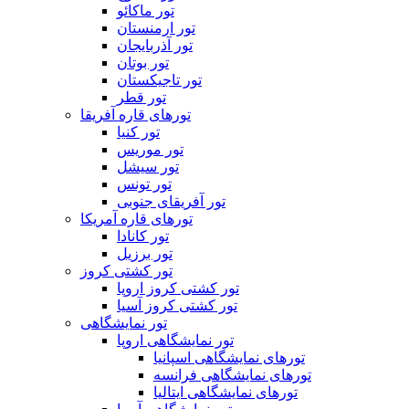
تور ماکائو
تور ارمنستان
تور آذربایجان
تور بوتان
تور تاجیکستان
تور قطر
تورهای قاره آفریقا
تور کنیا
تور موریس
تور سیشل
تور تونس
تور آفریقای جنوبی
تورهای قاره آمریکا
تور کانادا
تور برزیل
تور کشتی کروز
تور کشتی کروز اروپا
تور کشتی کروز آسیا
تور نمایشگاهی
تور نمایشگاهی اروپا
تورهای نمایشگاهی اسپانیا
تورهای نمایشگاهی فرانسه
تورهای نمایشگاهی ایتالیا