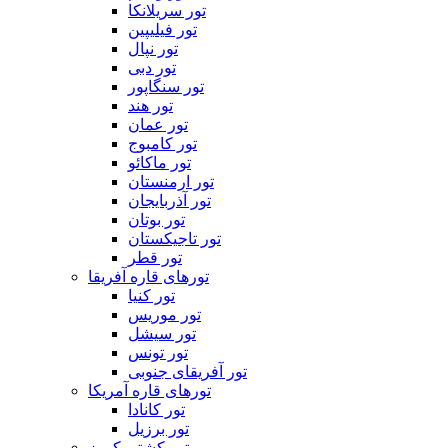
تور سریلانکا
تور فیلیپین
تور نپال
تور دبی
تور سنگاپور
تور هند
تور عمان
تور کامبوج
تور ماکائو
تور ارمنستان
تور آذربایجان
تور بوتان
تور تاجیکستان
تور قطر
تورهای قاره آفریقا
تور کنیا
تور موریس
تور سیشل
تور تونس
تور آفریقای جنوبی
تورهای قاره آمریکا
تور کانادا
تور برزیل
تور کشتی کروز