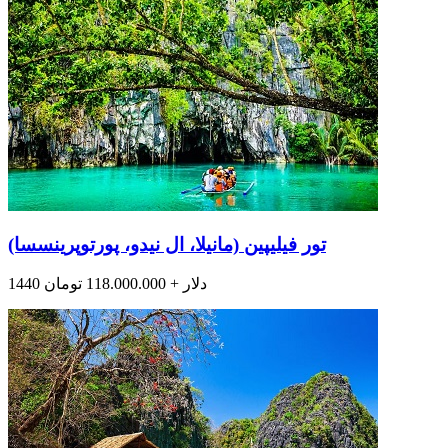
تور فیلیپین (مانیلا، ال نیدو، پورتوپرینسسا)
1440 دلار + 118.000.000 تومان