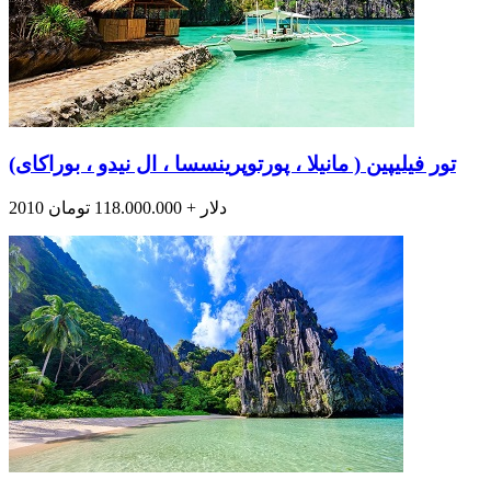
تور فیلیپین ( مانیلا ، پورتوپرینسسا ، ال نیدو ، بوراکای)
2010 دلار + 118.000.000 تومان