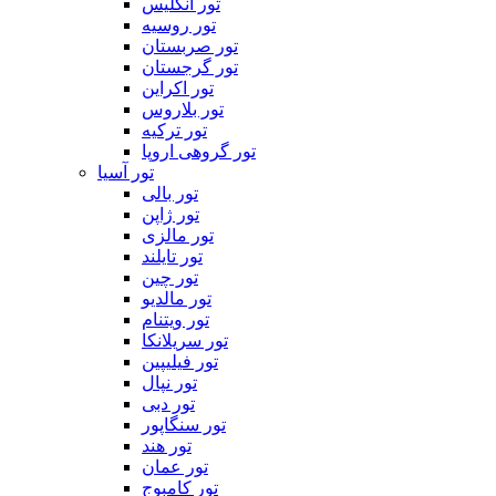
تور انگلیس
تور روسیه
تور صربستان
تور گرجستان
تور اکراین
تور بلاروس
تور ترکیه
تور گروهی اروپا
تور آسیا
تور بالی
تور ژاپن
تور مالزی
تور تایلند
تور چین
تور مالدیو
تور ویتنام
تور سریلانکا
تور فیلیپین
تور نپال
تور دبی
تور سنگاپور
تور هند
تور عمان
تور کامبوج