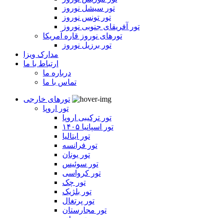
تور سیشل نوروز
تور تونس نوروز
تور آفریقای جنوبی نوروز
تورهای نوروز قاره آمریکا
تور برزیل نوروز
مدارک ویزا
ارتباط با ما
درباره ما
تماس با ما
تورهای خارجی
تور اروپا
تور ترکیبی اروپا
تور اسپانیا ۱۴۰۵
تور ایتالیا
تور فرانسه
تور یونان
تور سوئیس
تور کرواسی
تور چک
تور بلژیک
تور پرتغال
تور مجارستان