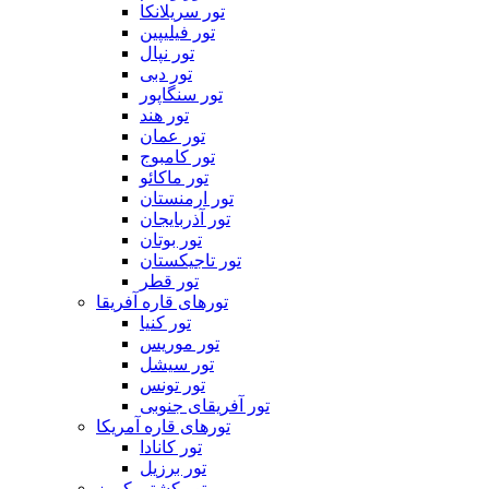
تور سریلانکا
تور فیلیپین
تور نپال
تور دبی
تور سنگاپور
تور هند
تور عمان
تور کامبوج
تور ماکائو
تور ارمنستان
تور آذربایجان
تور بوتان
تور تاجیکستان
تور قطر
تورهای قاره آفریقا
تور کنیا
تور موریس
تور سیشل
تور تونس
تور آفریقای جنوبی
تورهای قاره آمریکا
تور کانادا
تور برزیل
تور کشتی کروز