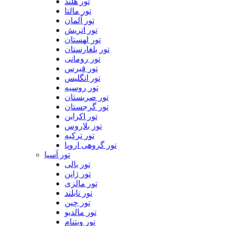
تور هلند
تور مالتا
تور آلمان
تور اتریش
تور لهستان
تور بلغارستان
تور رومانی
تور قبرس
تور انگلیس
تور روسیه
تور صربستان
تور گرجستان
تور اکراین
تور بلاروس
تور ترکیه
تور گروهی اروپا
تور آسیا
تور بالی
تور ژاپن
تور مالزی
تور تایلند
تور چین
تور مالدیو
تور ویتنام