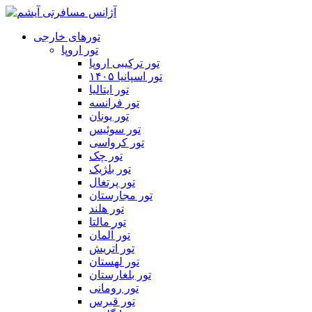
تورهای خارجی
تور اروپا
تور ترکیبی اروپا
تور اسپانیا ۱۴۰۵
تور ایتالیا
تور فرانسه
تور یونان
تور سوئیس
تور کرواسی
تور چک
تور بلژیک
تور پرتغال
تور مجارستان
تور هلند
تور مالتا
تور آلمان
تور اتریش
تور لهستان
تور بلغارستان
تور رومانی
تور قبرس