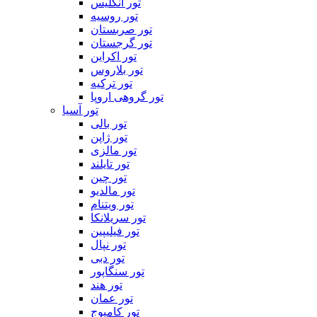
تور انگلیس
تور روسیه
تور صربستان
تور گرجستان
تور اکراین
تور بلاروس
تور ترکیه
تور گروهی اروپا
تور آسیا
تور بالی
تور ژاپن
تور مالزی
تور تایلند
تور چین
تور مالدیو
تور ویتنام
تور سریلانکا
تور فیلیپین
تور نپال
تور دبی
تور سنگاپور
تور هند
تور عمان
تور کامبوج