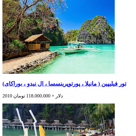
تور فیلیپین ( مانیلا ، پورتوپرینسسا ، ال نیدو ، بوراکای)
2010 دلار + 118.000.000 تومان