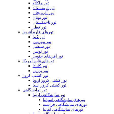
تور ماکائو
تور ارمنستان
تور آذربایجان
تور بوتان
تور تاجیکستان
تور قطر
تورهای قاره آفریقا
تور کنیا
تور موریس
تور سیشل
تور تونس
تور آفریقای جنوبی
تورهای قاره آمریکا
تور کانادا
تور برزیل
تور کشتی کروز
تور کشتی کروز اروپا
تور کشتی کروز آسیا
تور نمایشگاهی
تور نمایشگاهی اروپا
تورهای نمایشگاهی اسپانیا
تورهای نمایشگاهی فرانسه
تورهای نمایشگاهی ایتالیا