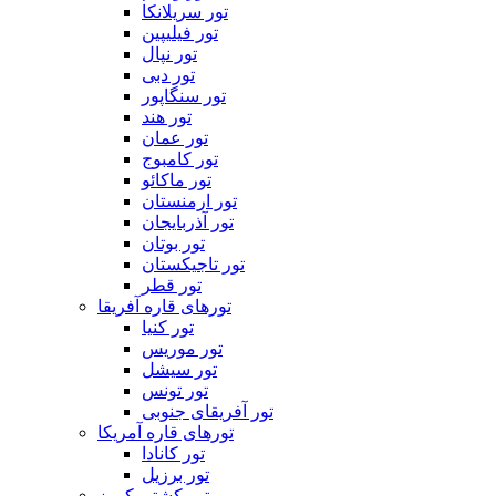
تور سریلانکا
تور فیلیپین
تور نپال
تور دبی
تور سنگاپور
تور هند
تور عمان
تور کامبوج
تور ماکائو
تور ارمنستان
تور آذربایجان
تور بوتان
تور تاجیکستان
تور قطر
تورهای قاره آفریقا
تور کنیا
تور موریس
تور سیشل
تور تونس
تور آفریقای جنوبی
تورهای قاره آمریکا
تور کانادا
تور برزیل
تور کشتی کروز