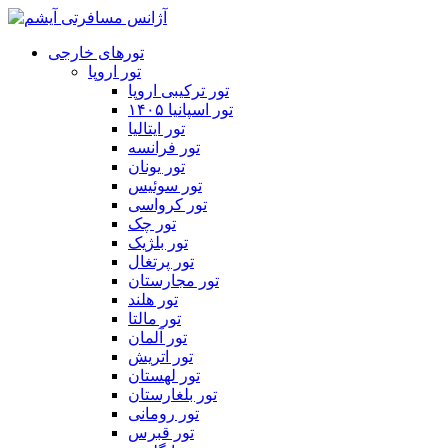
تورهای خارجی
تور اروپا
تور ترکیبی اروپا
تور اسپانیا ۱۴۰۵
تور ایتالیا
تور فرانسه
تور یونان
تور سوئیس
تور کرواسی
تور چک
تور بلژیک
تور پرتغال
تور مجارستان
تور هلند
تور مالتا
تور آلمان
تور اتریش
تور لهستان
تور بلغارستان
تور رومانی
تور قبرس