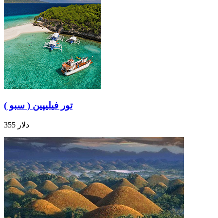
تور فیلیپین ( سبو )
355 دلار