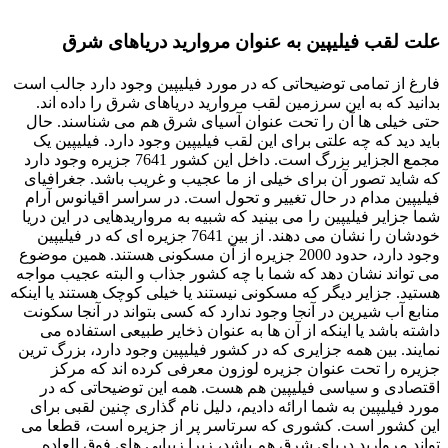
علت لقب فیلیپین به عنوان مروارید دریاهای شرق
فارغ از تمامی توضیحاتی که در مورد فیلیپین وجود دارد جالب است
بدانید که به این سرزمین لقب مروارید دریاهای شرق را داده ‌اند.
حتی خیلی ‌ها آن را تحت عنوان آسیای شرق هم می ‌شناسند. حال
باید دید که چه علتی برای این لقب فیلیپین وجود دارد. فیلیپین یک
مجمع الجزایر بزرگ است. داخل این کشور 7641 جزیره وجود دارد
که شاید تصور آن برای خیلی از ما عجیب و غریب باشد. جغرافیای
فیلیپین مدام در حال تغییر و تحول است. در سراسر اقیانوس آرام
شما جزایر فیلیپین را می ‌بینید که شبیه به مرواریدهایی در این دریا
خودشان را نشان می ‌دهند. از بین 7641 جزیره‌ ای که در فیلیپین
وجود دارد، حدود 2000 جزیره از آن مسکونی هستند. همین موضوع
می ‌تواند نشان دهد که شما با چه کشور جذاب و البته عجیب مواجه
هستید. جزایر دیگر که مسکونی نیستند یا خیلی کوچک هستند یا اینکه
منابع آب شیرین در آنجا وجود ندارد که کسی بتواند در آنجا سکونت
داشته باشد یا اینکه از آن ها به عنوان ذخایر طبیعی استفاده می
نمایند. بین همه جزایری که در کشور فیلیپین وجود دارد، بزرگ ترین
جزیره را تحت عنوان جزیره لوزون معرفی کرده ‌اند که مرکز
اقتصادی و سیاسی فیلیپین هم هست. همه این توضیحاتی که در
مورد فیلیپین به شما ارائه دادیم، دلیل نام گذاری چنین لقبی برای
این کشور است. کشوری که سرتاسر پر از جزیره است، قطعا می
‌تواند مروارید دریای شرق هم باشد، زیرا زیبایی ‌های فوق العاده