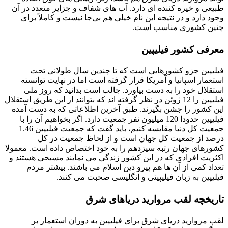
طبیعی و خیره کننده ای دارد. آب ‌های شفاف و جزایر متعدد در آن
وجود دارد و در نتیجه این نام خیلی هم بی‌جا نیست و کاملاً برای
چنین کشوری مناسب است.
معرفی کشور فیلیپین
فیلیپین جزو کشورهایی است که تا چندین سال طولانی تحت
استعمار اسپانیا و آمریکا قرار گرفته است اما در نهایت توانسته
استقلال خود را به دست بیاورد. جالب است بدانید که روز ملی
فیلیپین را 12 ژوئن در نظر گرفته ‌اند که بتوانند از این طریق استقلال
این کشور را جشن بگیرند. طبق آخرین اطلاعاتی که به دست آمده
فیلیپین حدودا 120 میلیون نفر جمعیت دارد. اگر بخواهیم آن را با
جمعیت کل دنیا مقایسه کنیم، باید گفت که جمعیت فیلیپین 1.46
درصد از جمعیت کل جهان است و از لحاظ جمعیت در کل
کشورهای جهان رتبه سیزدهم را به خود اختصاص داده‌ است. معمولا
اکثریت افرادی که در این کشور زندگی می نمایند مسیحی هستند و
تعداد کمی از آن ها هم پیرو دین اسلام می باشند. بیشتر مردم
فیلیپین به زبان فیلیپینی و انگلیسی صحبت می‌ کنند.
تاریخچه لقب مروارید دریاهای شرق
لقب مروارید دریای شرق برای فیلیپین به دوران استعمار بر