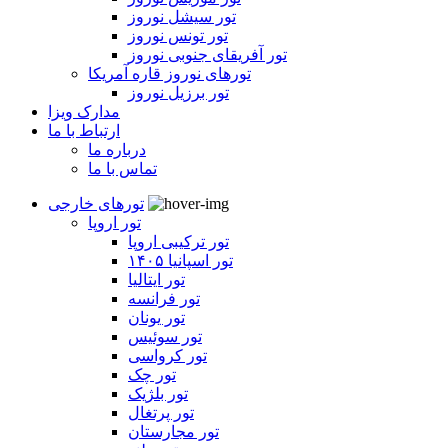
تور سیشل نوروز
تور تونس نوروز
تور آفریقای جنوبی نوروز
تورهای نوروز قاره آمریکا
تور برزیل نوروز
مدارک ویزا
ارتباط با ما
درباره ما
تماس با ما
تورهای خارجی
تور اروپا
تور ترکیبی اروپا
تور اسپانیا ۱۴۰۵
تور ایتالیا
تور فرانسه
تور یونان
تور سوئیس
تور کرواسی
تور چک
تور بلژیک
تور پرتغال
تور مجارستان