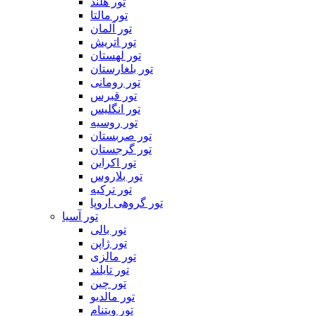
تور هلند
تور مالتا
تور آلمان
تور اتریش
تور لهستان
تور بلغارستان
تور رومانی
تور قبرس
تور انگلیس
تور روسیه
تور صربستان
تور گرجستان
تور اکراین
تور بلاروس
تور ترکیه
تور گروهی اروپا
تور آسیا
تور بالی
تور ژاپن
تور مالزی
تور تایلند
تور چین
تور مالدیو
تور ویتنام