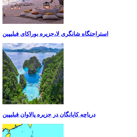
استراحتگاه شانگری لا،جزیره بوراکای فیلیپین
دریاچه کایانگان در جزیره پالاوان فیلیپین