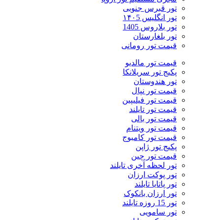
تور قبرس جنوبی
تور انگلیس ۱۴۰5
تور بلاروس 1405
تور بلغارستان
قیمت تور رومانی
قیمت تور مالدیو
پکیج تور سریلانکا
تور هندوستان
قیمت تور نپال
قیمت تور فیلیپین
قیمت تور تایلند
قیمت تور بالی
قیمت تور ویتنام
قیمت تور کامبوج
پکیج تور ژاپن
قیمت تور چین
تور لحظه آخری تایلند
تور پوکت ارزان
تور پاتايا تايلند
تور ارزان بانکوک
تور 15 روزه تایلند
تور سامویی