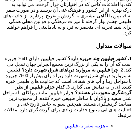
‌کند. با اطلاعات کافی که در اختیارتان قرار گرفت، می ‌توانید به
درک بهتری از این کشور و فرهنگ غنی آن برسید و در صورت سفر
به فیلیپین با آگاهی بیشتری به گردش و تفریح بپردازید. از جاذبه ‌های
طبیعی چشم نواز گرفته تا میراث فرهنگی و قوانین محلی همگی
برای شما تجربه ‌ای منحصر به فرد و به ‌یادماندنی را فراهم خواهند
کرد.
سوالات متداول
1. کشور فیلیپین چند جزیره دارد؟
کشور فیلیپین دارای 7641 جزیره
است که آن را به یکی از بزرگ ترین مجمع ‌الجزایر جهان تبدیل می
‌کند.
2. چرا فیلیپین به مروارید دریاهای شرق شهرت دارد؟
فیلیپین
به مروارید دریای شرق شهرت دارد زیرا دارای بیش از 7600 جزیره
با سواحل زیبا و آب‌ های شفاف است که جذابیت ‌های طبیعی خیره‌
کننده ‌ای را به نمایش می‌ گذارد.
3. کدام جزایر فیلیپین از نظر
گردشگری محبوب ‌تر هستند؟
جزایر فیلیپین مانند بوراکای با سواحل
شنی سفید و پالاوان با مناظر طبیعی خیره‌ کننده، از محبوب ‌ترین
مقاصد گردشگری هستند. همچنین سبو به خاطر تاریخ غنی و
فعالیت‌ های آبی متنوع جذابیت زیادی برای گردشگران دارد. مقالات
مرتبط:
-
هزینه سفر به فیلیپین