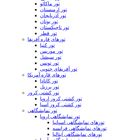
تور ماکائو
تور ارمنستان
تور آذربایجان
تور بوتان
تور تاجیکستان
تور قطر
تورهای قاره آفریقا
تور کنیا
تور موریس
تور سیشل
تور تونس
تور آفریقای جنوبی
تورهای قاره آمریکا
تور کانادا
تور برزیل
تور کشتی کروز
تور کشتی کروز اروپا
تور کشتی کروز آسیا
تور نمایشگاهی
تور نمایشگاهی اروپا
تورهای نمایشگاهی اسپانیا
تورهای نمایشگاهی فرانسه
تورهای نمایشگاهی ایتالیا