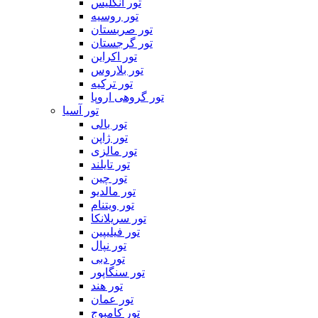
تور انگلیس
تور روسیه
تور صربستان
تور گرجستان
تور اکراین
تور بلاروس
تور ترکیه
تور گروهی اروپا
تور آسیا
تور بالی
تور ژاپن
تور مالزی
تور تایلند
تور چین
تور مالدیو
تور ویتنام
تور سریلانکا
تور فیلیپین
تور نپال
تور دبی
تور سنگاپور
تور هند
تور عمان
تور کامبوج