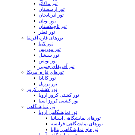
تور ماکائو
تور ارمنستان
تور آذربایجان
تور بوتان
تور تاجیکستان
تور قطر
تورهای قاره آفریقا
تور کنیا
تور موریس
تور سیشل
تور تونس
تور آفریقای جنوبی
تورهای قاره آمریکا
تور کانادا
تور برزیل
تور کشتی کروز
تور کشتی کروز اروپا
تور کشتی کروز آسیا
تور نمایشگاهی
تور نمایشگاهی اروپا
تورهای نمایشگاهی اسپانیا
تورهای نمایشگاهی فرانسه
تورهای نمایشگاهی ایتالیا