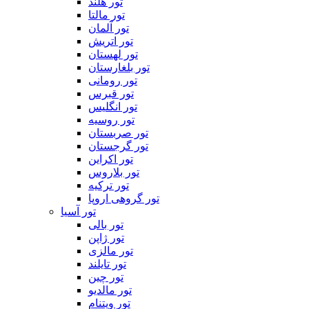
تور هلند
تور مالتا
تور آلمان
تور اتریش
تور لهستان
تور بلغارستان
تور رومانی
تور قبرس
تور انگلیس
تور روسیه
تور صربستان
تور گرجستان
تور اکراین
تور بلاروس
تور ترکیه
تور گروهی اروپا
تور آسیا
تور بالی
تور ژاپن
تور مالزی
تور تایلند
تور چین
تور مالدیو
تور ویتنام