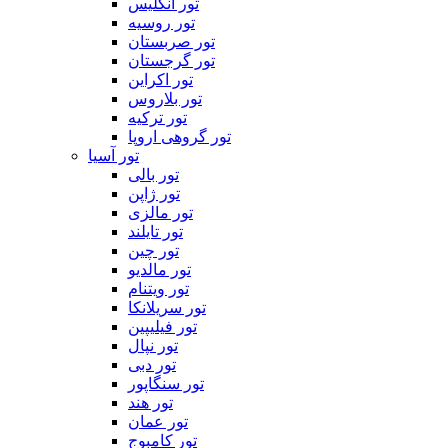
تور انگلیس
تور روسیه
تور صربستان
تور گرجستان
تور اکراین
تور بلاروس
تور ترکیه
تور گروهی اروپا
تور آسیا
تور بالی
تور ژاپن
تور مالزی
تور تایلند
تور چین
تور مالدیو
تور ویتنام
تور سریلانکا
تور فیلیپین
تور نپال
تور دبی
تور سنگاپور
تور هند
تور عمان
تور کامبوج