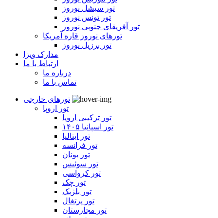
تور سیشل نوروز
تور تونس نوروز
تور آفریقای جنوبی نوروز
تورهای نوروز قاره آمریکا
تور برزیل نوروز
مدارک ویزا
ارتباط با ما
درباره ما
تماس با ما
تورهای خارجی
تور اروپا
تور ترکیبی اروپا
تور اسپانیا ۱۴۰۵
تور ایتالیا
تور فرانسه
تور یونان
تور سوئیس
تور کرواسی
تور چک
تور بلژیک
تور پرتغال
تور مجارستان