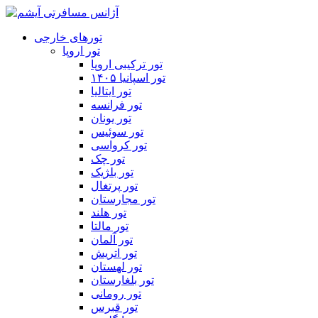
تورهای خارجی
تور اروپا
تور ترکیبی اروپا
تور اسپانیا ۱۴۰۵
تور ایتالیا
تور فرانسه
تور یونان
تور سوئیس
تور کرواسی
تور چک
تور بلژیک
تور پرتغال
تور مجارستان
تور هلند
تور مالتا
تور آلمان
تور اتریش
تور لهستان
تور بلغارستان
تور رومانی
تور قبرس