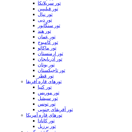
تور سریلانکا
تور فیلیپین
تور نپال
تور دبی
تور سنگاپور
تور هند
تور عمان
تور کامبوج
تور ماکائو
تور ارمنستان
تور آذربایجان
تور بوتان
تور تاجیکستان
تور قطر
تورهای قاره آفریقا
تور کنیا
تور موریس
تور سیشل
تور تونس
تور آفریقای جنوبی
تورهای قاره آمریکا
تور کانادا
تور برزیل
تور کشتی کروز