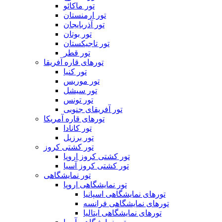
تور ماکائو
تور ارمنستان
تور آذربایجان
تور بوتان
تور تاجیکستان
تور قطر
تورهای قاره آفریقا
تور کنیا
تور موریس
تور سیشل
تور تونس
تور آفریقای جنوبی
تورهای قاره آمریکا
تور کانادا
تور برزیل
تور کشتی کروز
تور کشتی کروز اروپا
تور کشتی کروز آسیا
تور نمایشگاهی
تور نمایشگاهی اروپا
تورهای نمایشگاهی اسپانیا
تورهای نمایشگاهی فرانسه
تورهای نمایشگاهی ایتالیا