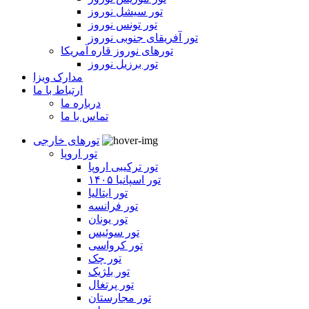
تور سیشل نوروز
تور تونس نوروز
تور آفریقای جنوبی نوروز
تورهای نوروز قاره آمریکا
تور برزیل نوروز
مدارک ویزا
ارتباط با ما
درباره ما
تماس با ما
تورهای خارجی
تور اروپا
تور ترکیبی اروپا
تور اسپانیا ۱۴۰۵
تور ایتالیا
تور فرانسه
تور یونان
تور سوئیس
تور کرواسی
تور چک
تور بلژیک
تور پرتغال
تور مجارستان