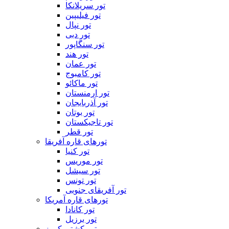
تور سریلانکا
تور فیلیپین
تور نپال
تور دبی
تور سنگاپور
تور هند
تور عمان
تور کامبوج
تور ماکائو
تور ارمنستان
تور آذربایجان
تور بوتان
تور تاجیکستان
تور قطر
تورهای قاره آفریقا
تور کنیا
تور موریس
تور سیشل
تور تونس
تور آفریقای جنوبی
تورهای قاره آمریکا
تور کانادا
تور برزیل
تور کشتی کروز