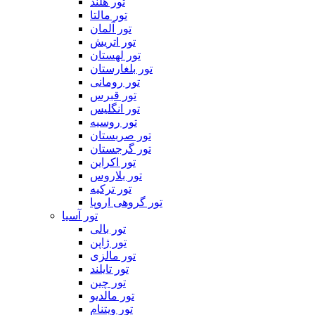
تور هلند
تور مالتا
تور آلمان
تور اتریش
تور لهستان
تور بلغارستان
تور رومانی
تور قبرس
تور انگلیس
تور روسیه
تور صربستان
تور گرجستان
تور اکراین
تور بلاروس
تور ترکیه
تور گروهی اروپا
تور آسیا
تور بالی
تور ژاپن
تور مالزی
تور تایلند
تور چین
تور مالدیو
تور ویتنام