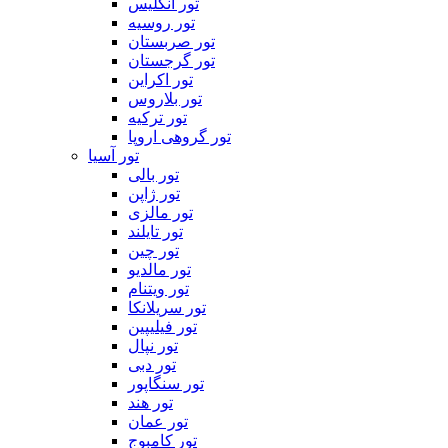
تور انگلیس
تور روسیه
تور صربستان
تور گرجستان
تور اکراین
تور بلاروس
تور ترکیه
تور گروهی اروپا
تور آسیا
تور بالی
تور ژاپن
تور مالزی
تور تایلند
تور چین
تور مالدیو
تور ویتنام
تور سریلانکا
تور فیلیپین
تور نپال
تور دبی
تور سنگاپور
تور هند
تور عمان
تور کامبوج