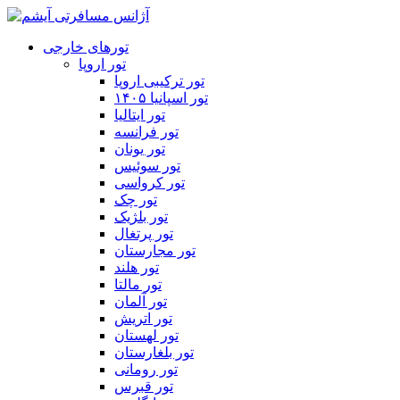
تورهای خارجی
تور اروپا
تور ترکیبی اروپا
تور اسپانیا ۱۴۰۵
تور ایتالیا
تور فرانسه
تور یونان
تور سوئیس
تور کرواسی
تور چک
تور بلژیک
تور پرتغال
تور مجارستان
تور هلند
تور مالتا
تور آلمان
تور اتریش
تور لهستان
تور بلغارستان
تور رومانی
تور قبرس