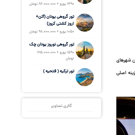
1490 یورو + 86.000.000 تومان
تور گروهی یونان (آتن+
1روز کشتی کروز)
1050 یورو + 98.000.000 تومان
تور گروهی نوروز یونان چک
1590 یورو + 165.000.000
تومان
ین شهرهای
تور ترکیه ( فتحیه )
ینه اصلی
گالری تصاویر