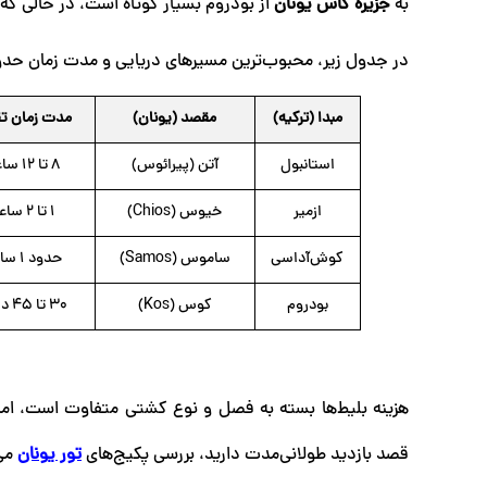
به
جزیره کاس یونان
از بودروم بسیار کوتاه است، در حالی که 
در جدول زیر، محبوب‌ترین مسیرهای دریایی و مدت زمان حدودی آن
مبدا (ترکیه)
مقصد (یونان)
مدت زمان تق
استانبول
آتن (پیرائوس)
8 تا 12 ساعت
ازمیر
خیوس (Chios)
1 تا 2 ساعت
کوش‌آداسی
ساموس (Samos)
حدود 1 ساعت
بودروم
کوس (Kos)
30 تا 45 دقیقه
قصد بازدید طولانی‌مدت دارید، بررسی پکیج‌های
تور یونان
می‌