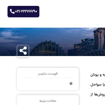
021-22277790
فهرست عناوین
ه و یونان
یا سواحل
وش‌ها از
مقالات مرتبط