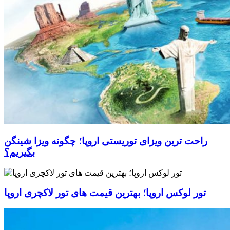
راحت ترین ویزای توریستی اروپا؛ چگونه ویزا شینگن
بگیریم؟
تور لوکس اروپا؛ بهترین قیمت های تور لاکچری اروپا