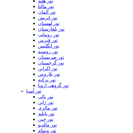
تور هلند
تور مالتا
تور آلمان
تور اتریش
تور لهستان
تور بلغارستان
تور رومانی
تور قبرس
تور انگلیس
تور روسیه
تور صربستان
تور گرجستان
تور اکراین
تور بلاروس
تور ترکیه
تور گروهی اروپا
تور آسیا
تور بالی
تور ژاپن
تور مالزی
تور تایلند
تور چین
تور مالدیو
تور ویتنام