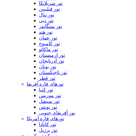
تور سریلانکا
تور فیلیپین
تور نپال
تور دبی
تور سنگاپور
تور هند
تور عمان
تور کامبوج
تور ماکائو
تور ارمنستان
تور آذربایجان
تور بوتان
تور تاجیکستان
تور قطر
تورهای قاره آفریقا
تور کنیا
تور موریس
تور سیشل
تور تونس
تور آفریقای جنوبی
تورهای قاره آمریکا
تور کانادا
تور برزیل
تور کشتی کروز