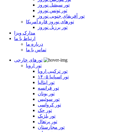
تور سیشل نوروز
تور تونس نوروز
تور آفریقای جنوبی نوروز
تورهای نوروز قاره آمریکا
تور برزیل نوروز
مدارک ویزا
ارتباط با ما
درباره ما
تماس با ما
تورهای خارجی
تور اروپا
تور ترکیبی اروپا
تور اسپانیا ۱۴۰۵
تور ایتالیا
تور فرانسه
تور یونان
تور سوئیس
تور کرواسی
تور چک
تور بلژیک
تور پرتغال
تور مجارستان