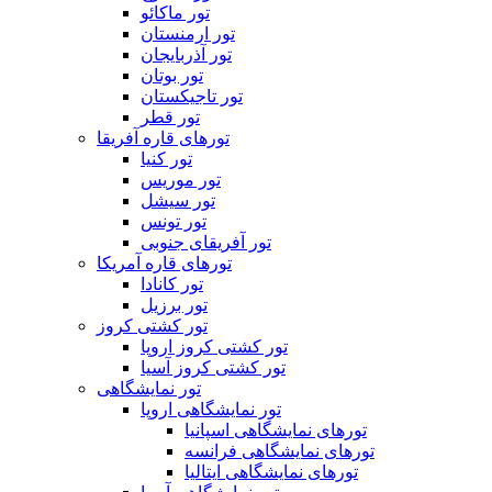
تور ماکائو
تور ارمنستان
تور آذربایجان
تور بوتان
تور تاجیکستان
تور قطر
تورهای قاره آفریقا
تور کنیا
تور موریس
تور سیشل
تور تونس
تور آفریقای جنوبی
تورهای قاره آمریکا
تور کانادا
تور برزیل
تور کشتی کروز
تور کشتی کروز اروپا
تور کشتی کروز آسیا
تور نمایشگاهی
تور نمایشگاهی اروپا
تورهای نمایشگاهی اسپانیا
تورهای نمایشگاهی فرانسه
تورهای نمایشگاهی ایتالیا