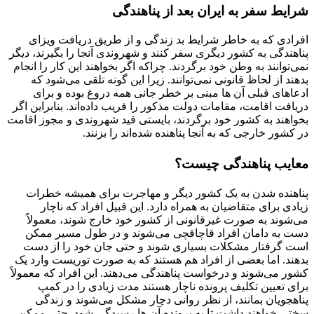
شرایط سفر به ایران بعد از پناهندگی
افرادی که به خاطر شرایط بد زندگی و از طریق دریافت ویزای
پناهندگی به کشور دیگری سفر کنند و شهروندی آنجا را بگیرند، دیگر
نمی‌توانند به وطن خود برگردند. چراکه اگر بخواهند این کار را انجام
بدهند از لحاظ قانونی نمی‌توانند. زیرا این گونه تلقی می‌شود که
ادعاهای قبلی آن ها مبنی بر خطر جانی همه دروغ بوده و برای
دریافت اقامت، مقامات دولت مذکور را فریب داده‌اند. بنابراین اگر
بخواهند به کشور خود برگردند، بایستی قید شهروندی و مجوز اقامت
در کشور خارجی که به آنجا پناهنده شده‌اند را بزنند.
معایب پناهندگی چیست؟
پناهنده شدن به یک کشور دیگر و مهاجرت برای همیشه خطرات
زیادی برای متقاضیان به همراه دارد. این قبیل افراد که ناچار
می‌شوند به صورت غیرقانونی از کشور خود خارج شوند، معمولاً
دست به دامان افراد قاچاقچی می‌شوند و در طول مسیر ممکن
است گرفتار مشکلات بسیاری شوند و حتی جان خود را از دست
بدهند. اما بعضی از افراد هم هستند که به صورت توریست وارد یک
کشور می‌شوند و درخواست پناهندگی می‌دهند. این افراد که معمولاً
برای تعیین تکلیف پرونده ناچار هستند مدت زیادی را در کمپ
پناهجویان بمانند، از نظر روانی دچار مشکل می‌شوند و زندگی
سختی خواهند داشت تا به پرونده آن ها رسیدگی شود. حتی ممکن