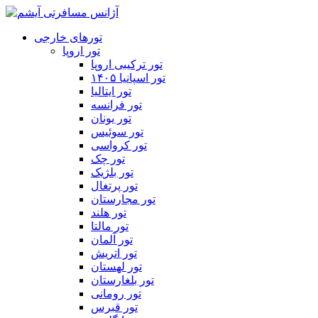
تورهای خارجی
تور اروپا
تور ترکیبی اروپا
تور اسپانیا ۱۴۰۵
تور ایتالیا
تور فرانسه
تور یونان
تور سوئیس
تور کرواسی
تور چک
تور بلژیک
تور پرتغال
تور مجارستان
تور هلند
تور مالتا
تور آلمان
تور اتریش
تور لهستان
تور بلغارستان
تور رومانی
تور قبرس