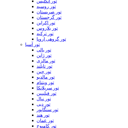
تور انگلیس
تور روسیه
تور صربستان
تور گرجستان
تور اکراین
تور بلاروس
تور ترکیه
تور گروهی اروپا
تور آسیا
تور بالی
تور ژاپن
تور مالزی
تور تایلند
تور چین
تور مالدیو
تور ویتنام
تور سریلانکا
تور فیلیپین
تور نپال
تور دبی
تور سنگاپور
تور هند
تور عمان
تور کامبوج