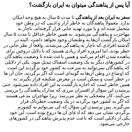
آیا پس از پناهندگی میتوان به ایران بازگشت؟
سفر به ایران بعد از پناهندگی
تا مدت ۵ سال به هیچ وجه امکان
ندارد. معمولاً پناهندگان به خاطر آزار و اذیتی که در وطن خود
متحمل شده اند و یا مورد تهدید جانی قرار گرفته‌اند، ناچار به
مهاجرت و پناهندگی می‌شوند. به همین خاطر حداقل تا مدت ۵ سال
امکان بازگشت آن‌ها به وطنشان وجود نخواهد داشت. البته در
گذشته افرادی که ناچار به پناهندگی می‌شدند، واقعاً از نظر جانی در
خطر بودند. اما امروزه افراد زیادی هستند که با دلایل دروغین برای
پناهنده شدن اقدام می‌کنند و همین باعث شده تا وضعیت پناهندگان
در کشورهای دیگر به یک وضعیت اسفناک تبدیل شود. یکی از دلایلی
که پناهندگان نمی‌توانند به سرعت به کشور خود برگردند این است
که اوضاع در وطن آن‌ها به گونه‌ای است که اگر برگردند، جان آن ها
در خطر است و ممکن است در معرض شکنجه قرار بگیرند. به
همین خاطر است که اجازه بازگشت به این افراد داده نمی‌شود. حتی
پرسیدن این سؤال از افسران مرزی که مدارک پناهندگی را بررسی
می‌کنند، کار مضحکی به نظر می‌رسد. زیرا مهاجران مدعی هستند
که اگر به کشور خود برگردند در یک وضعیت خطرناک قرار
می‌گیرند. پس پرسیدن این سؤال که کی می‌توانم به کشورم
برگردم، نشان می دهد که ادعای آن ها دروغ بوده است. این خود
یکی از دلایلی است که باعث عدم پذیرش پناهندگی در کشورهای
خارجی می‌شود.