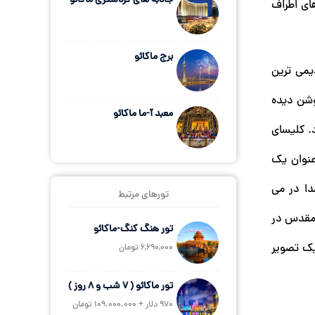
جاذبه های گردشگری ماکائو
ای اطراف
برج ماکائو
ال 1865 ساخته شده است و قدیمی ترین
شرایط آب و هوایی روشن دیده
معبد آ-ما ماکائو
د. کلیسای
 به عنوان یک
دا در می
تورهای مرتبط
 مقدس در
تور هنگ کنگ-ماکائو
یک تصویر
6,690,000 تومان
تور ماکائو ( 7 شب و 8 روز )
970 دلار + 109.000.000 تومان