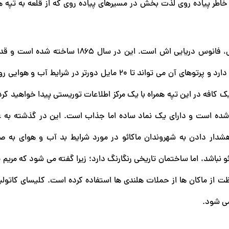
 خاطر پیاده روی لذت بخش در مسیرهای پیاده روی که از قلعه به تپه ه
یکی از برجسته ترین ویژگی های فورت گایا و فانوس دریایی، فانوس دریایی اش است. این در س
فانوس در سواحل چینی است. فانوس دریایی 91 متر ارتفاع دارد و پرتوهای آن می تواند تا 20 مایل دورتر در 
ک کافه در این تپه همراه با یک مرکز اطلاعات توریستی پیدا خواهید کر
ر کنار فانوس دریایی در سال 1526 ساخته شده است و دارای یک نماد ساده اما جذاب است. این در گذشته
هشدار دادن به شهروندان ماکائو در مورد شرایط بد آب و هوای به ص
 نباشد، اما ساختمان تاریخی رنگارنگ دارد؛ زیرا گفته می شود که مریم
ظت از ماکان ها از حملات هلندی ها استفاده کرده است. کلیسای کاتول
می شود.