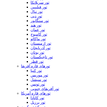
تور سریلانکا
تور فیلیپین
تور نپال
تور دبی
تور سنگاپور
تور هند
تور عمان
تور کامبوج
تور ماکائو
تور ارمنستان
تور آذربایجان
تور بوتان
تور تاجیکستان
تور قطر
تورهای قاره آفریقا
تور کنیا
تور موریس
تور سیشل
تور تونس
تور آفریقای جنوبی
تورهای قاره آمریکا
تور کانادا
تور برزیل
تور کشتی کروز