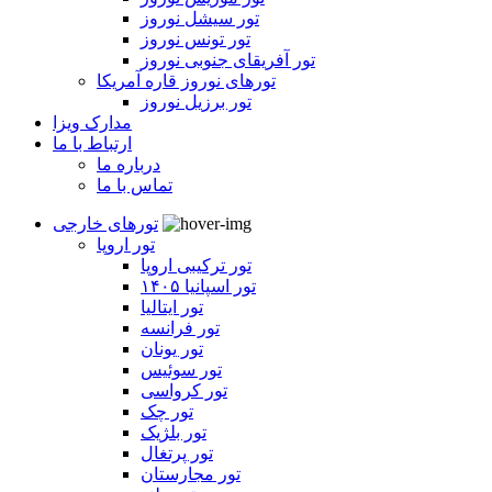
تور سیشل نوروز
تور تونس نوروز
تور آفریقای جنوبی نوروز
تورهای نوروز قاره آمریکا
تور برزیل نوروز
مدارک ویزا
ارتباط با ما
درباره ما
تماس با ما
تورهای خارجی
تور اروپا
تور ترکیبی اروپا
تور اسپانیا ۱۴۰۵
تور ایتالیا
تور فرانسه
تور یونان
تور سوئیس
تور کرواسی
تور چک
تور بلژیک
تور پرتغال
تور مجارستان