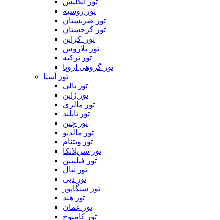
تور انگلیس
تور روسیه
تور صربستان
تور گرجستان
تور اکراین
تور بلاروس
تور ترکیه
تور گروهی اروپا
تور آسیا
تور بالی
تور ژاپن
تور مالزی
تور تایلند
تور چین
تور مالدیو
تور ویتنام
تور سریلانکا
تور فیلیپین
تور نپال
تور دبی
تور سنگاپور
تور هند
تور عمان
تور کامبوج