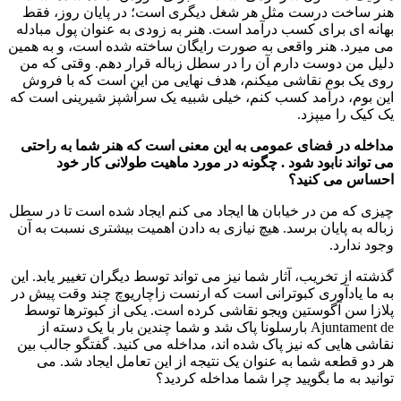
هنر ساخت درست مثل هر شغل دیگری است؛ در پایان روز، فقط
بهانه ای برای کسب درآمد است. هنر به زودی به عنوان پول مبادله
می میرد. هنر واقعی به صورت رایگان ساخته شده است، و به همین
دلیل من دوست دارم آن را در سطل زباله قرار دهم. وقتی که من
روی یک بوم نقاشی میکنم، هدف نهایی من این است که با فروش
این بوم، درآمد کسب کنم، خیلی شبیه یک سرآشپز شیرینی است که
یک کیک را میپزد.
مداخله در فضای عمومی به این معنی است که هنر شما به راحتی
می تواند نابود شود . چگونه در مورد ماهیت طولانی کار خود
احساس می کنید؟
چیزی که من در خیابان ها ایجاد می کنم ایجاد شده است تا در سطل
زباله به پایان برسد. هیچ نیازی به دادن اهمیت بیشتری نسبت به آن
وجود ندارد.
گذشته از تخریب، آثار شما نیز می تواند توسط دیگران تغییر یابد. این
به ما یادآوری کبوترانی است که ارنست زاچاریوچ چند وقت پیش در
پلازا سن آگوستین ویجو نقاشی کرده است. یکی از کبوترها توسط
Ajuntament de بارسلونا پاک شد و شما چندین بار با یک دسته از
نقاشی هایی که نیز پاک شده اند، مداخله می کنید. گفتگو جالب بین
هر دو قطعه شما به عنوان یک نتیجه از این تعامل ایجاد شد. می
توانید به ما بگویید چرا شما مداخله کردید؟