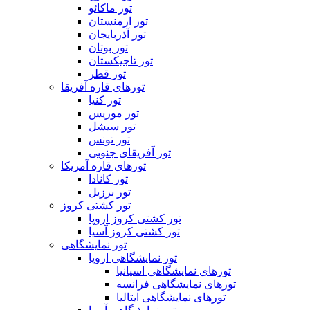
تور ماکائو
تور ارمنستان
تور آذربایجان
تور بوتان
تور تاجیکستان
تور قطر
تورهای قاره آفریقا
تور کنیا
تور موریس
تور سیشل
تور تونس
تور آفریقای جنوبی
تورهای قاره آمریکا
تور کانادا
تور برزیل
تور کشتی کروز
تور کشتی کروز اروپا
تور کشتی کروز آسیا
تور نمایشگاهی
تور نمایشگاهی اروپا
تورهای نمایشگاهی اسپانیا
تورهای نمایشگاهی فرانسه
تورهای نمایشگاهی ایتالیا