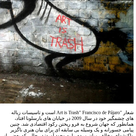
شعار "Art is Trash" Francisco de Pájaro است و تاسیسات زباله
های چشمگیر خود در سال 2009 در خیابان های بارسلونا افتاد،
همانطور که جهان شروع به فرو ریختن رکود اقتصادی شد. چنین
پیامی جسورانه و یک وسیله بی سابقه ای برای بیان هنری ناگزیر
واکنشهای مخالف میان مردم را به وجود آورد: در حالی که بعضی از