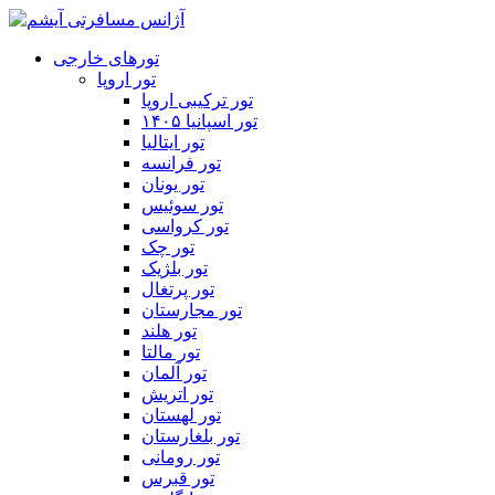
تورهای خارجی
تور اروپا
تور ترکیبی اروپا
تور اسپانیا ۱۴۰۵
تور ایتالیا
تور فرانسه
تور یونان
تور سوئیس
تور کرواسی
تور چک
تور بلژیک
تور پرتغال
تور مجارستان
تور هلند
تور مالتا
تور آلمان
تور اتریش
تور لهستان
تور بلغارستان
تور رومانی
تور قبرس