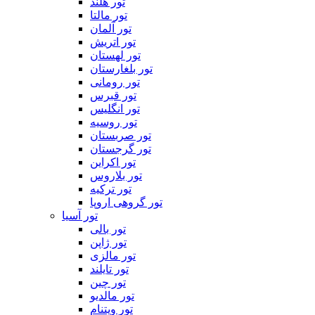
تور هلند
تور مالتا
تور آلمان
تور اتریش
تور لهستان
تور بلغارستان
تور رومانی
تور قبرس
تور انگلیس
تور روسیه
تور صربستان
تور گرجستان
تور اکراین
تور بلاروس
تور ترکیه
تور گروهی اروپا
تور آسیا
تور بالی
تور ژاپن
تور مالزی
تور تایلند
تور چین
تور مالدیو
تور ویتنام