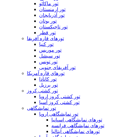
تور ماکائو
تور ارمنستان
تور آذربایجان
تور بوتان
تور تاجیکستان
تور قطر
تورهای قاره آفریقا
تور کنیا
تور موریس
تور سیشل
تور تونس
تور آفریقای جنوبی
تورهای قاره آمریکا
تور کانادا
تور برزیل
تور کشتی کروز
تور کشتی کروز اروپا
تور کشتی کروز آسیا
تور نمایشگاهی
تور نمایشگاهی اروپا
تورهای نمایشگاهی اسپانیا
تورهای نمایشگاهی فرانسه
تورهای نمایشگاهی ایتالیا