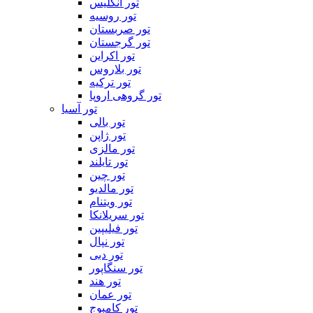
تور انگلیس
تور روسیه
تور صربستان
تور گرجستان
تور اکراین
تور بلاروس
تور ترکیه
تور گروهی اروپا
تور آسیا
تور بالی
تور ژاپن
تور مالزی
تور تایلند
تور چین
تور مالدیو
تور ویتنام
تور سریلانکا
تور فیلیپین
تور نپال
تور دبی
تور سنگاپور
تور هند
تور عمان
تور کامبوج