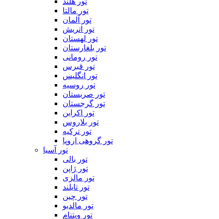
تور هلند
تور مالتا
تور آلمان
تور اتریش
تور لهستان
تور بلغارستان
تور رومانی
تور قبرس
تور انگلیس
تور روسیه
تور صربستان
تور گرجستان
تور اکراین
تور بلاروس
تور ترکیه
تور گروهی اروپا
تور آسیا
تور بالی
تور ژاپن
تور مالزی
تور تایلند
تور چین
تور مالدیو
تور ویتنام