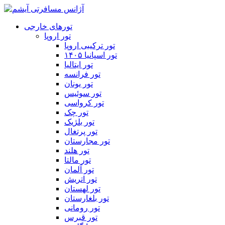
تورهای خارجی
تور اروپا
تور ترکیبی اروپا
تور اسپانیا ۱۴۰۵
تور ایتالیا
تور فرانسه
تور یونان
تور سوئیس
تور کرواسی
تور چک
تور بلژیک
تور پرتغال
تور مجارستان
تور هلند
تور مالتا
تور آلمان
تور اتریش
تور لهستان
تور بلغارستان
تور رومانی
تور قبرس