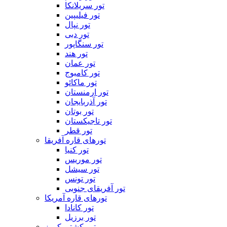
تور سریلانکا
تور فیلیپین
تور نپال
تور دبی
تور سنگاپور
تور هند
تور عمان
تور کامبوج
تور ماکائو
تور ارمنستان
تور آذربایجان
تور بوتان
تور تاجیکستان
تور قطر
تورهای قاره آفریقا
تور کنیا
تور موریس
تور سیشل
تور تونس
تور آفریقای جنوبی
تورهای قاره آمریکا
تور کانادا
تور برزیل
تور کشتی کروز