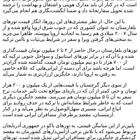
است که در کنار آن باید مدارک هویتی و اشتغال و بهداشت را ترجمه
شده تحویل سفارتخانه داد و ضمنا انگشت‌نگاری هم انجام می‌گیرد.
با این حال، از نظر مشتری‌های این روزها، انگار قیمت تورهای
بلغارستان به عنوان کشوری که در جنوب شرق اروپا واقع شده و از
سال ۲۰۰۷ میلادی هم رسما به اتحادیه اروپا پیوسته، ظاهرا می‌چربد
به سختی‌های گرفتن ویزا و سفر در شرایط بی‌ثبات و ناامن ترکیه.
تورهای بلغارستان درحال حاضر از ۲ تا ۶ میلیون تومان قیمت‌گذاری
شده و با آن‌که در برابر تورهای استانبول و سواحل جنوبی ترکیه که
از ۷۰۰ هزار تا دو نیم میلیون تومان قیمت گذاشته شده گران‌تر
است، اما هرچه باشد برای آن دسته از ایرانی‌هایی که علاقه خاصی
به رفتن به اروپا دارند، جایگزین ارزان‌تری به شمار می‌آید.
از سوی دیگر گرجستان با قیمت‌هایی از یک میلیون و ۲۰۰ هزار
تومان و حتی کمتر از آن که در پاره‌ای مواقع تحت تاثیر خدمات، نرخ
سفر به آن تا ۵ میلیون تومان هم می‌رسد، مقصد جایگزین دیگری
است که به خاطر شرایط مشابه‌اش با ترکیه در حذف روادید برای
اتباع ایرانی، مسیری سهل‌الوصول‌تر به نظر می‌آید و در کنار
ارمنستان، مقصدِ پرطرفدارِ مسافران ایرانی شده است.
پایین‌تر از این میانیگن قیمتی، به تورهای باکو در جمهوری آذربایجان
مربوط می‌شود که با تلاش برخی آژانس‌دارهای کشورمان به مقصد
گردشگری جایگزین برای مسافران ایرانی تبدیل شده است. تورهای