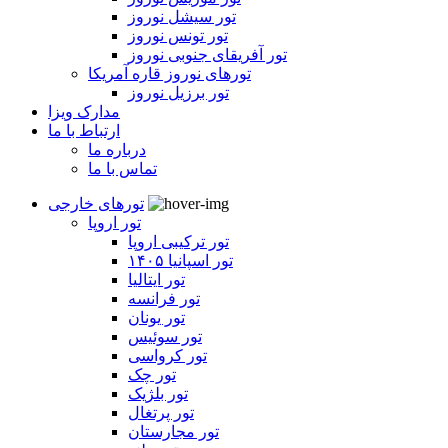
تور سیشل نوروز
تور تونس نوروز
تور آفریقای جنوبی نوروز
تورهای نوروز قاره آمریکا
تور برزیل نوروز
مدارک ویزا
ارتباط با ما
درباره ما
تماس با ما
تورهای خارجی
تور اروپا
تور ترکیبی اروپا
تور اسپانیا ۱۴۰۵
تور ایتالیا
تور فرانسه
تور یونان
تور سوئیس
تور کرواسی
تور چک
تور بلژیک
تور پرتغال
تور مجارستان