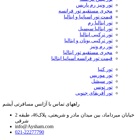
تور ونیز رم پاریس
مجری مستقیم تور فرانسه
قیمت تور اسپانیا و ایتالیا
تور ایتالیا رم
تور ایتالیا سیسیل
تور ترکیبی ایتالیا
تور ترکیبی یونان و ایتالیا
تور رم ونیز
مجری مستقیم تور ایتالیا
قیمت تور فرانسه اسپانیا ایتالیا
تور کنیا
تور موریس
تور سیشل
تور تونس
تور آفریقای جنوبی
راههای تماس با آژانس مسافرتی آیشم
خیابان میرداماد، بین میدان مادر و شریعتی، پلاک46، طبقه 2
شرقی
info@Aysham.com
021-22277790